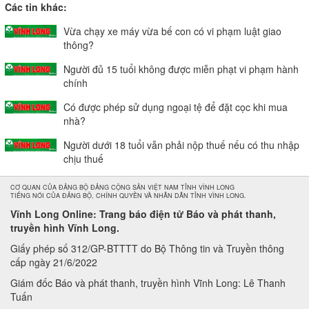
Các tin khác:
Vừa chạy xe máy vừa bế con có vi phạm luật giao
thông?
Người đủ 15 tuổi không được miễn phạt vi phạm hành
chính
Có được phép sử dụng ngoại tệ để đặt cọc khi mua
nhà?
Người dưới 18 tuổi vẫn phải nộp thuế nếu có thu nhập
chịu thuế
CƠ QUAN CỦA ĐẢNG BỘ ĐẢNG CỘNG SẢN VIỆT NAM TỈNH VĨNH LONG
TIẾNG NÓI CỦA ĐẢNG BỘ, CHÍNH QUYỀN VÀ NHÂN DÂN TỈNH VĨNH LONG.
Vĩnh Long Online: Trang báo điện tử Báo và phát thanh,
truyền hình Vĩnh Long.
Giấy phép số 312/GP-BTTTT do Bộ Thông tin và Truyền thông
cấp ngày 21/6/2022
Giám đốc Báo và phát thanh, truyền hình Vĩnh Long: Lê Thanh
Tuấn