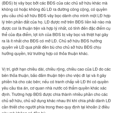
(BĐS) bị vây bọc bởi các BĐS của các chủ sở hữu khác mà
không có hoặc không đủ LĐ ra đường công cộng, có quyền
yêu cầu chủ sở hữu BĐS vây bọc dành cho mình một LĐ hợp
lý trên phần đất của họ. LĐ được mở trên BĐS liền kề nào mà
được coi là thuận tiện và hợp lý nhất, có tính đến đặc điểm cụ
thể của địa điểm, lợi ích của BĐS bị vây bọc và thiệt hại gây
ra là ít nhất cho BĐS có mở LĐ. Chủ sở hữu BĐS hưởng
quyền về LĐ qua phải đền bù cho chủ sở hữu BĐS chịu
hưởng quyền, trừ trường hợp có thỏa thuận khác.
Vị trí, giới hạn chiều dài, chiều rộng, chiều cao của LĐ do các
bên thỏa thuận, bảo đảm thuận tiện cho việc đi lại và ít gây
phiền hà cho các bên; nếu có tranh chấp về LĐ thì có quyền
yêu cầu tòa án, cơ quan nhà nước có thẩm quyền khác xác
định. Trường hợp BĐS được chia thành nhiều phần cho các
chủ sở hữu, chủ sử dụng khác nhau thì khi chia phải dành LĐ
cần thiết cho người phía trong theo quy định tại khoản 2 điều