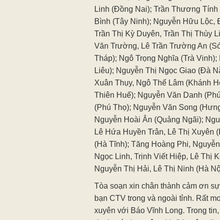
Linh (Đồng Nai); Trần Thương Tính
Bình (Tây Ninh); Nguyễn Hữu Lộc,
Trần Thị Kỳ Duyên, Trần Thị Thùy L
Văn Trường, Lê Trần Trường An (S
Tháp); Ngô Trọng Nghĩa (Trà Vinh)
Liêu); Nguyễn Thị Ngọc Giao (Đà N
Xuân Thụy, Ngô Thế Lâm (Khánh H
Thiên Huế); Nguyễn Văn Danh (Phú
(Phú Thọ); Nguyễn Văn Song (Hưng 
Nguyễn Hoài Ân (Quảng Ngãi); Ngu
Lê Hứa Huyền Trân, Lê Thị Xuyên 
(Hà Tĩnh); Tăng Hoàng Phi, Nguyễ
Ngọc Linh, Trịnh Viết Hiệp, Lê Thị
Nguyễn Thị Hải, Lê Thị Ninh (Hà Nộ
Tòa soạn xin chân thành cảm ơn sự 
bạn CTV trong và ngoài tỉnh. Rất m
xuyên với Báo Vĩnh Long. Trong tin, 