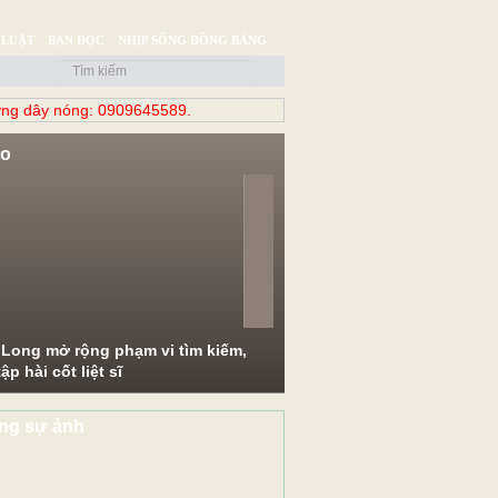
 LUẬT
BẠN ĐỌC
NHỊP SỐNG ĐỒNG BẰNG
ng dây nóng: 0909645589.
eo
evious
Next
 Long mở rộng phạm vi tìm kiếm,
ập hài cốt liệt sĩ
ng sự ảnh