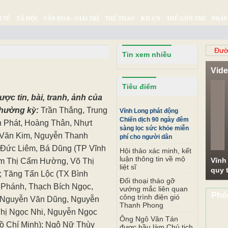
 TẾ
XÃ HỘI
VĂN HÓA - GIẢI TRÍ
THỂ THAO
KH-CN
THẾ GIỚI TRẺ
PHÁP
Ý SỰ
SỨC KHỎE
THƯ GIÃN
Đườ
Tin xem nhiều
Vid
Pr
Tiêu điểm
c tin, bài, tranh, ảnh của
thường kỳ:
Trần Thắng, Trung
Vĩnh Long phát động
Chiến dịch 90 ngày đêm
 Phát, Hoàng Thân, Nhựt
sàng lọc sức khỏe miễn
h Văn Kim, Nguyễn Thanh
phí cho người dân
Đức Liêm, Bá Dũng (TP Vĩnh
Hội thảo xác minh, kết
luận thông tin về mộ
Vĩnh
ạm Thị Cẩm Hường, Võ Thị
liệt sĩ
quy t
; Tăng Tấn Lộc (TX Bình
Đối thoại tháo gỡ
c Phánh, Thạch Bích Ngọc,
vướng mắc liên quan
Phó
công trình điện gió
, Nguyễn Văn Dũng, Nguyễn
Thanh Phong
Thị Ngọc Nhi, Nguyễn Ngọc
Ông Ngô Văn Tán
ồ Chí Minh); Ngô Nữ Thùy
được bầu làm Chủ tịch