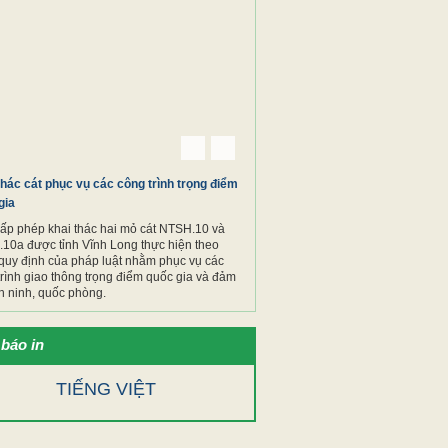
Previous
Next
thác cát phục vụ các công trình trọng điểm
gia
cấp phép khai thác hai mỏ cát NTSH.10 và
10a được tỉnh Vĩnh Long thực hiện theo
quy định của pháp luật nhằm phục vụ các
trình giao thông trọng điểm quốc gia và đảm
n ninh, quốc phòng.
báo in
TIẾNG VIỆT