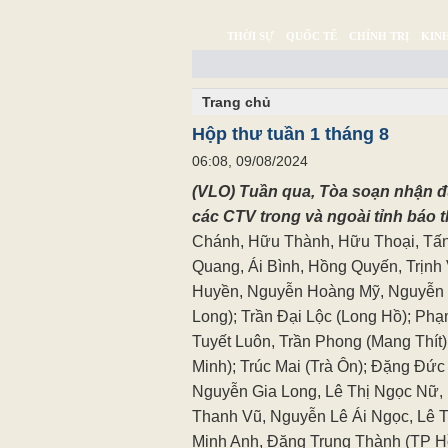
THỜI SỰ
QUỐC TẾ
CHÍNH TRỊ
KINH
CHUYỆN TỬ TẾ
MULTIMEDIA
PHÓNG SỰ K
Trang chủ
Hộp thư tuần 1 tháng 8
06:08, 09/08/2024
(VLO) Tuần qua, Tòa soạn nhận đượ
các CTV trong và ngoài tỉnh báo 
Chánh, Hữu Thành, Hữu Thoại, Tấn
Quang, Ái Bình, Hồng Quyến, Trịn
Huyền, Nguyễn Hoàng Mỹ, Nguyễn 
Long); Trần Đại Lộc (Long Hồ); Ph
Tuyết Luôn, Trần Phong (Mang Thít)
Minh); Trúc Mai (Trà Ôn); Đặng Đứ
Nguyễn Gia Long, Lê Thị Ngọc Nữ
Thanh Vũ, Nguyễn Lê Ái Ngọc, Lê 
Minh Anh, Đặng Trung Thành (TP H