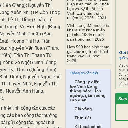
Liên hiệp các Hội Khoa
 (Kiên Giang); Nguyễn Thị
học và Kỹ thuật tỉnh
 Đặng Xuân Nhi (TP Cần Thơ);
Vĩnh Long lần thứ I,
nhiệm kỳ 2026 - 2031
inh, Lê Thị Hồng Châu, Lê
Vĩnh Long đặt mục tiêu
óc Trăng); Võ Hữu Nghị (Đồng
khám sức khỏe miễn
; Nguyễn Minh Thuận (Bạc
phí cho 100% người
dân trong năm 2026
ẵng); Hoàng Thị Hà, Trần
Hơn 500 học sinh tham
òa); Nguyễn Văn Toàn (Thừa
gia chương trình “Hành
Khai 
 Yên); Trần Thị Thanh Tú
trang vào Đại học
quốc 
2026”
Yên); Võ Ngột (Ninh Bình);
Việc 
yễn Đại Duẫn (Quảng Bình);
NTSH.
Thông tin cần biết
đúng 
(Bình Định); Nguyễn Ngọc Phú
công 
Công ty điện
n Thị Luyến Nhớ, Nguyễn Thị
bảo a
lực Vĩnh Long
 Kết, Nguyễn Anh Hùng,
thông báo: Lịch
ngừng, giảm cung
i).
Xem 
cấp điện
nhiệt tình cộng tác của các
Giá vàng
ong các bạn cộng tác thường
Thời tiết
bài gửi cộng tác, ngoài bút
Kết quả sổ xố