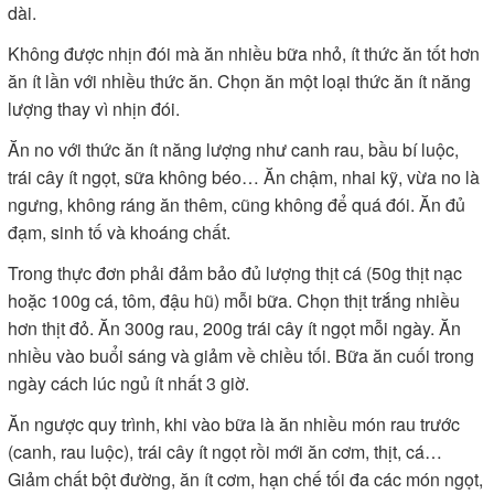
dài.
Không được nhịn đói mà ăn nhiều bữa nhỏ, ít thức ăn tốt hơn
ăn ít lần với nhiều thức ăn. Chọn ăn một loại thức ăn ít năng
lượng thay vì nhịn đói.
Ăn no với thức ăn ít năng lượng như canh rau, bầu bí luộc,
trái cây ít ngọt, sữa không béo… Ăn chậm, nhai kỹ, vừa no là
ngưng, không ráng ăn thêm, cũng không để quá đói. Ăn đủ
đạm, sinh tố và khoáng chất.
Trong thực đơn phải đảm bảo đủ lượng thịt cá (50g thịt nạc
hoặc 100g cá, tôm, đậu hũ) mỗi bữa. Chọn thịt trắng nhiều
hơn thịt đỏ. Ăn 300g rau, 200g trái cây ít ngọt mỗi ngày. Ăn
nhiều vào buổi sáng và giảm về chiều tối. Bữa ăn cuối trong
ngày cách lúc ngủ ít nhất 3 giờ.
Ăn ngược quy trình, khi vào bữa là ăn nhiều món rau trước
(canh, rau luộc), trái cây ít ngọt rồi mới ăn cơm, thịt, cá…
Giảm chất bột đường, ăn ít cơm, hạn chế tối đa các món ngọt,