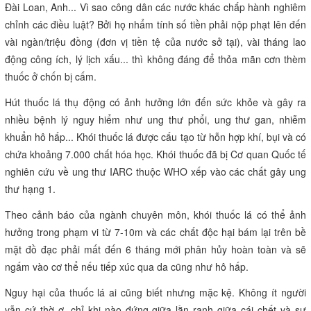
Đài Loan, Anh... Vì sao công dân các nước khác chấp hành nghiêm
chỉnh các điều luật? Bởi họ nhẩm tính số tiền phải nộp phạt lên đến
vài ngàn/triệu đồng (đơn vị tiền tệ của nước sở tại), vài tháng lao
động công ích, lý lịch xấu... thì không đáng để thỏa mãn cơn thèm
thuốc ở chốn bị cấm.
Hút thuốc lá thụ động có ảnh hưởng lớn đến sức khỏe và gây ra
nhiều bệnh lý nguy hiểm như ung thư phổi, ung thư gan, nhiễm
khuẩn hô hấp... Khói thuốc lá được cấu tạo từ hỗn hợp khí, bụi và có
chứa khoảng 7.000 chất hóa học. Khói thuốc đã bị Cơ quan Quốc tế
nghiên cứu về ung thư IARC thuộc WHO xếp vào các chất gây ung
thư hạng 1.
Theo cảnh báo của ngành chuyên môn, khói thuốc lá có thể ảnh
hưởng trong phạm vi từ 7-10m và các chất độc hại bám lại trên bề
mặt đồ đạc phải mất đến 6 tháng mới phân hủy hoàn toàn và sẽ
ngấm vào cơ thể nếu tiếp xúc qua da cũng như hô hấp.
Nguy hại của thuốc lá ai cũng biết nhưng mặc kệ. Không ít người
vẫn cứ thờ ơ, chỉ khi nào đứng giữa lằn ranh giữa cái chết và sự