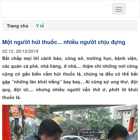
Toggle
navigation
Trang chủ
Y tế
Một người hút thuốc... nhiều người chịu đựng
02:12, 26/12/2019
Bất chấp mọi lời cảnh báo, công sở, trường học, bệnh viện,
các quán cà phê, nhà hàng, ở nhà,... thậm chí những nơi công
cộng có gắn biển cấm hút thuốc lá, chúng ta đều có thể bắt
gặp “những làn khói trắng” bay bay... Ai cũng sợ ung thư, đột
quỵ, đột tử,… nhưng nhiều người vẫn thờ ơ, phớt lờ khói
thuốc lá.