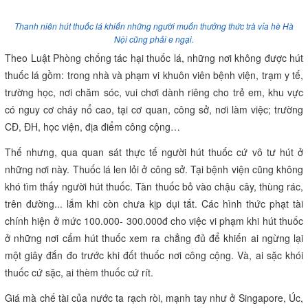
Thanh niên hút thuốc lá khiến những người muốn thưởng thức trà vỉa hè Hà
Nội cũng phải e ngại.
Theo Luật Phòng chống tác hại thuốc lá, những nơi không được hút
thuốc lá gồm: trong nhà và phạm vi khuôn viên bệnh viện, trạm y tế,
trường học, nơi chăm sóc, vui chơi dành riêng cho trẻ em, khu vực
có nguy cơ cháy nổ cao, tại cơ quan, công sở, nơi làm việc; trường
CĐ, ĐH, học viện, địa điểm công cộng…
Thế nhưng, qua quan sát thực tế người hút thuốc cứ vô tư hút ở
những nơi này. Thuốc lá len lỏi ở công sở. Tại bệnh viện cũng không
khó tìm thấy người hút thuốc. Tàn thuốc bỏ vào chậu cây, thùng rác,
trên đường... lắm khi còn chưa kịp dụi tắt. Các hình thức phạt tài
chính hiện ở mức 100.000- 300.000đ cho việc vi phạm khi hút thuốc
ở những nơi cấm hút thuốc xem ra chẳng đủ để khiến ai ngừng lại
một giây đắn đo trước khi đốt thuốc nơi công cộng. Và, ai sặc khói
thuốc cứ sặc, ai thèm thuốc cứ rít.
Giá mà chế tài của nước ta rạch ròi, mạnh tay như ở Singapore, Úc,