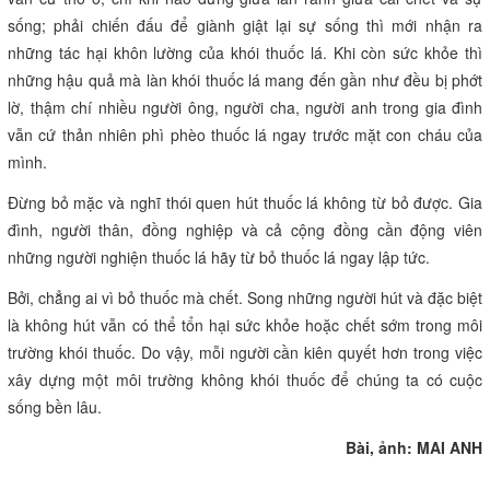
sống; phải chiến đấu để giành giật lại sự sống thì mới nhận ra
những tác hại khôn lường của khói thuốc lá. Khi còn sức khỏe thì
những hậu quả mà làn khói thuốc lá mang đến gần như đều bị phớt
lờ, thậm chí nhiều người ông, người cha, người anh trong gia đình
vẫn cứ thản nhiên phì phèo thuốc lá ngay trước mặt con cháu của
mình.
Đừng bỏ mặc và nghĩ thói quen hút thuốc lá không từ bỏ được. Gia
đình, người thân, đồng nghiệp và cả cộng đồng cần động viên
những người nghiện thuốc lá hãy từ bỏ thuốc lá ngay lập tức.
Bởi, chẳng ai vì bỏ thuốc mà chết. Song những người hút và đặc biệt
là không hút vẫn có thể tổn hại sức khỏe hoặc chết sớm trong môi
trường khói thuốc. Do vậy, mỗi người cần kiên quyết hơn trong việc
xây dựng một môi trường không khói thuốc để chúng ta có cuộc
sống bền lâu.
Bài, ảnh: MAI ANH