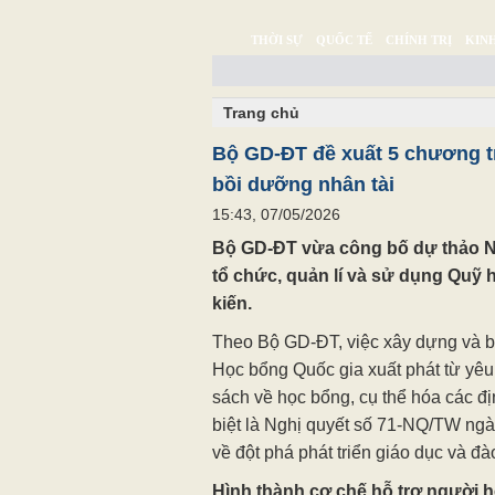
THỜI SỰ
QUỐC TẾ
CHÍNH TRỊ
KINH
CHUYỆN TỬ TẾ
MULTIMEDIA
PHÓNG SỰ K
Trang chủ
Bộ GD-ĐT đề xuất 5 chương t
bồi dưỡng nhân tài
15:43, 07/05/2026
Bộ GD-ĐT vừa công bố dự thảo N
tổ chức, quản lí và sử dụng Quỹ 
kiến.
Theo Bộ GD-ĐT, việc xây dựng và b
Học bổng Quốc gia xuất phát từ yêu
sách về học bổng, cụ thể hóa các đ
biệt là Nghị quyết số 71-NQ/TW ngà
về đột phá phát triển giáo dục và đà
Hình thành cơ chế hỗ trợ người họ