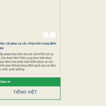
Previous
Next
thác cát phục vụ các công trình trọng điểm
gia
cấp phép khai thác hai mỏ cát NTSH.10 và
10a được tỉnh Vĩnh Long thực hiện theo
quy định của pháp luật nhằm phục vụ các
trình giao thông trọng điểm quốc gia và đảm
n ninh, quốc phòng.
báo in
TIẾNG VIỆT