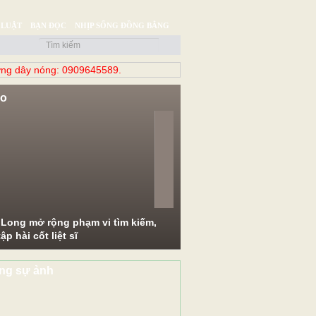
 LUẬT
BẠN ĐỌC
NHỊP SỐNG ĐỒNG BẰNG
ng dây nóng: 0909645589.
eo
evious
Next
 Long mở rộng phạm vi tìm kiếm,
ập hài cốt liệt sĩ
ng sự ảnh