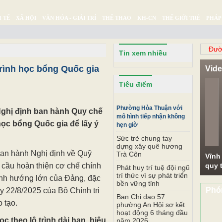
 TẾ
XÃ HỘI
VĂN HÓA - GIẢI TRÍ
THỂ THAO
KH-CN
THẾ GIỚI TRẺ
PHÁP
Ý SỰ
SỨC KHỎE
THƯ GIÃN
Đườ
Tin xem nhiều
rình học bổng Quốc gia
Vid
Pr
Tiêu điểm
Phường Hòa Thuận với
ghị định ban hành Quy chế
mô hình tiếp nhận không
học bổng Quốc gia để lấy ý
hẹn giờ
Sức trẻ chung tay
dựng xây quê hương
an hành Nghị định về Quỹ
Trà Côn
Vĩnh
 cầu hoàn thiện cơ chế chính
quy t
Phát huy trí tuệ đội ngũ
trí thức vì sự phát triển
ịnh hướng lớn của Đảng, đặc
bền vững tỉnh
Phó
y 22/8/2025 của Bộ Chính trị
Ban Chỉ đạo 57
o tạo.
phường An Hội sơ kết
hoạt động 6 tháng đầu
c theo lộ trình dài hạn, hiệu
năm 2026