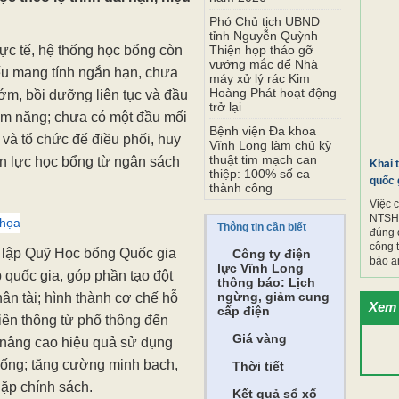
Phó Chủ tịch UBND
tỉnh Nguyễn Quỳnh
hực tế, hệ thống học bổng còn
Thiện họp tháo gỡ
vướng mắc để Nhà
ếu mang tính ngắn hạn, chưa
máy xử lý rác Kim
Hoàng Phát hoạt động
ớm, bồi dưỡng liên tục và đầu
trở lại
iềm năng; chưa có một đầu mối
Bệnh viện Đa khoa
 và tổ chức để điều phối, huy
Vĩnh Long làm chủ kỹ
thuật tim mạch can
n lực học bổng từ ngân sách
Khai 
thiệp: 100% số ca
quốc 
thành công
Việc 
NTSH.
 họa
Thông tin cần biết
đúng 
công 
t lập Quỹ Học bổng Quốc gia
Công ty điện
bảo a
lực Vĩnh Long
p quốc gia, góp phần tạo đột
thông báo: Lịch
ngừng, giảm cung
ân tài; hình thành cơ chế hỗ
Xem 
cấp điện
 liên thông từ phổ thông đến
Giá vàng
à nâng cao hiệu quả sử dụng
hống; tăng cường minh bạch,
Thời tiết
 lặp chính sách.
Kết quả sổ xố