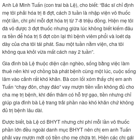
Anh Lê Minh Tuấn (con trai bà Lệ), cho biết: “Bác sĩ chỉ định
mẹ tôi phải hóa trị 8 đợt, cách 3 tuần là nhập viện vô thuốc
một lần, chi phí mỗi đợt hóa trị từ 7-8 triệu đồng. Hiện mẹ tôi
đã vô được 3 đợt thuốc nhưng giữa lúc không biết kiếm đâu
ra tiền để hóa trị 5 đợt còn lại thì bệnh viêm phổi và loét dạ
dày của cha tôi tái phát. Sau một tuần nằm viện, cha tôi
không qua khỏi vừa mất cách nay 2 tuần”.
Gia đình bà Lệ thuộc diện cận nghèo, sống bằng việc làm
thuê nên khi vợ chồng bà phát bệnh cùng một lúc, cuộc sống
lâm vào cảnh rất khó khăn. Bà con lối xóm thấy chị em anh
Tuấn “chạy đôn, chạy đáo” vay mượn tiền vẫn không đủ cho
cha mẹ trị bệnh, khi đến thăm có hỗ trợ gạo, tiền nhưng chỉ
giúp gia đình bà Lệ trang trải phần nào khó khăn chứ không
đủ trị bệnh lâu dài.
Được biết, bà Lệ có BHYT nhưng chi phí mỗi lần vô thuốc
phần lớn đều ngoài danh mục BHYT nên chị em anh Tuấn
phải vay mượn mới có tiền cho mẹ chữa trị. Hiện các chị gái