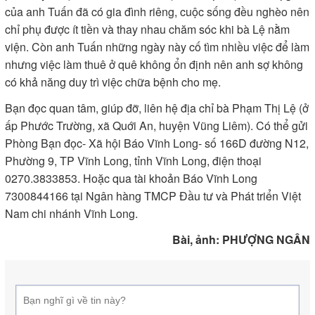
của anh Tuấn đã có gia đình riêng, cuộc sống đều nghèo nên
chỉ phụ được ít tiền và thay nhau chăm sóc khi bà Lệ nằm
viện. Còn anh Tuấn những ngày này cố tìm nhiều việc để làm
nhưng việc làm thuê ở quê không ổn định nên anh sợ không
có khả năng duy trì việc chữa bệnh cho mẹ.
Bạn đọc quan tâm, giúp đỡ, liên hệ địa chỉ bà Phạm Thị Lệ (ở
ấp Phước Trường, xã Quới An, huyện Vũng Liêm). Có thể gửi
Phòng Bạn đọc- Xã hội Báo Vĩnh Long- số 166D đường N12,
Phường 9, TP Vĩnh Long, tỉnh Vĩnh Long, điện thoại
0270.3833853. Hoặc qua tài khoản Báo Vĩnh Long
7300844166 tại Ngân hàng TMCP Đầu tư và Phát triển Việt
Nam chi nhánh Vĩnh Long.
Bài, ảnh: PHƯỢNG NGÂN