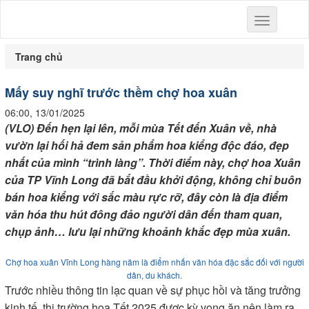
Toggle
navigation
Trang chủ
Mấy suy nghĩ trước thềm chợ hoa xuân
06:00, 13/01/2025
(VLO) Đến hẹn lại lên, mỗi mùa Tết đến Xuân về, nhà
vườn lại hối hả đem sản phẩm hoa kiểng độc đáo, đẹp
nhất của mình “trình làng”. Thời điểm này, chợ hoa Xuân
của TP Vĩnh Long đã bắt đầu khởi động, không chỉ buôn
bán hoa kiểng với sắc màu rực rỡ, đây còn là địa điểm
văn hóa thu hút đông đảo người dân đến tham quan,
chụp ảnh… lưu lại những khoảnh khắc đẹp mùa xuân.
Chợ hoa xuân Vĩnh Long hàng năm là điểm nhấn văn hóa đặc sắc đối với người
dân, du khách.
Trước nhiều thông tin lạc quan về sự phục hồi và tăng trưởng
kinh tế, thị trường hoa Tết 2025 được kỳ vọng ăn nên làm ra.