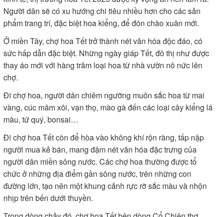
Người dân sẽ có xu hướng chi tiêu nhiều hơn cho các sản
phẩm trang trí, đặc biệt hoa kiểng, để đón chào xuân mới.
Ở miền Tây, chợ hoa Tết trở thành nét văn hóa độc đáo, có
sức hấp dẫn đặc biệt. Những ngày giáp Tết, đô thị như được
thay áo mới với hàng trăm loại hoa từ nhà vườn nô nức lên
chợ.
Đi chợ hoa, người dân chiêm ngưỡng muôn sắc hoa từ mai
vàng, cúc mâm xôi, vạn thọ, mào gà đến các loại cây kiểng lá
màu, tứ quý, bonsai…
Đi chợ hoa Tết còn để hòa vào không khí rộn ràng, tấp nập
người mua kẻ bán, mang đậm nét văn hóa đặc trưng của
người dân miền sông nước. Các chợ hoa thường được tổ
chức ở những địa điểm gần sông nước, trên những con
đường lớn, tạo nên một khung cảnh rực rỡ sắc màu và nhộn
nhịp trên bến dưới thuyền.
Trong dòng chảy đó, chợ hoa Tết bên dòng Cổ Chiên thơ