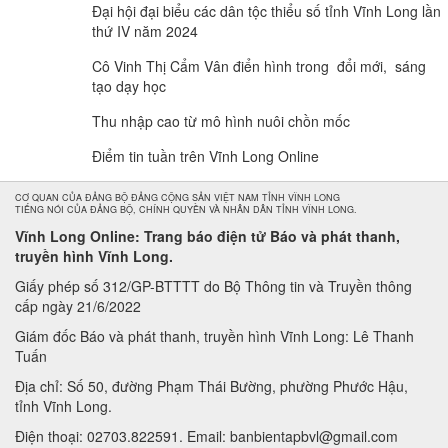
Đại hội đại biểu các dân tộc thiểu số tỉnh Vĩnh Long lần
thứ IV năm 2024
Cô Vinh Thị Cẩm Vân điển hình trong đổi mới, sáng
tạo dạy học
Thu nhập cao từ mô hình nuôi chồn mốc
Điểm tin tuần trên Vĩnh Long Online
CƠ QUAN CỦA ĐẢNG BỘ ĐẢNG CỘNG SẢN VIỆT NAM TỈNH VĨNH LONG
TIẾNG NÓI CỦA ĐẢNG BỘ, CHÍNH QUYỀN VÀ NHÂN DÂN TỈNH VĨNH LONG.
Vĩnh Long Online: Trang báo điện tử Báo và phát thanh,
truyền hình Vĩnh Long.
Giấy phép số 312/GP-BTTTT do Bộ Thông tin và Truyền thông
cấp ngày 21/6/2022
Giám đốc Báo và phát thanh, truyền hình Vĩnh Long: Lê Thanh
Tuấn
Địa chỉ: Số 50, đường Phạm Thái Bường, phường Phước Hậu,
tỉnh Vĩnh Long.
Điện thoại: 02703.822591. Email: banbientapbvl@gmail.com