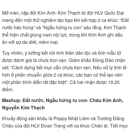
Mở màn, cặp đôi Kim Anh- Kim Thạch từ đội HLV Quốc Đại
mang đến một thử nghiệm táo bạo khi kết hợp 2 ca khúc: “Đất
nước hào hùng” và “Ngẫu hứng ru con” sâu lắng. Kim Thạch
thể hiện chất giọng nam nội lực, trong khi Kim Anh ghi dấu
ấn với sự da diết, mềm mại.
Tuy nhiên, ý tưởng kết nối tinh thần dân tộc và tình mẫu tử
được đánh giá là chưa trọn vẹn. Giám khảo Đông Đào nhận
xét: “Cách dựng tiết mục vẫn chưa trọn vẹn. Nếu xử lý tinh tế
hơn ở phần chuyển giữa 2 ca khúc, các bạn có thể tạo nên
một phần trình diễn rất đặc biệt”. Cả hai nhận được 19,25
điểm.
Mashup: Đất nước, Ngẫu hứng ru con- Châu Kim Anh,
Nguyễn Kim Thạch
Khuấy động sân khấu là Poppy Nhật Liêm và Trương Đăng
Châu của đội HLV Đoan Trang với ca khúc Chân ái. Tiết mục