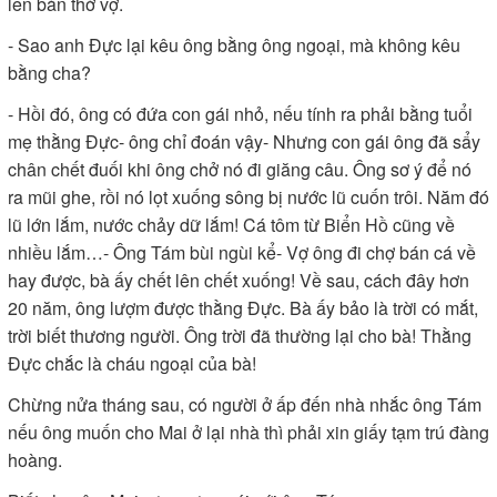
lên bàn thờ vợ.
- Sao anh Đực lại kêu ông bằng ông ngoại, mà không kêu
bằng cha?
- Hồi đó, ông có đứa con gái nhỏ, nếu tính ra phải bằng tuổi
mẹ thằng Đực- ông chỉ đoán vậy- Nhưng con gái ông đã sẩy
chân chết đuối khi ông chở nó đi giăng câu. Ông sơ ý để nó
ra mũi ghe, rồi nó lọt xuống sông bị nước lũ cuốn trôi. Năm đó
lũ lớn lắm, nước chảy dữ lắm! Cá tôm từ Biển Hồ cũng về
nhiều lắm…- Ông Tám bùi ngùi kể- Vợ ông đi chợ bán cá về
hay được, bà ấy chết lên chết xuống! Về sau, cách đây hơn
20 năm, ông lượm được thằng Đực. Bà ấy bảo là trời có mắt,
trời biết thương người. Ông trời đã thường lại cho bà! Thằng
Đực chắc là cháu ngoại của bà!
Chừng nửa tháng sau, có người ở ấp đến nhà nhắc ông Tám
nếu ông muốn cho Mai ở lại nhà thì phải xin giấy tạm trú đàng
hoàng.