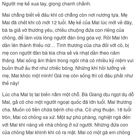
Người mẹ kế xua tay, giọng chanh chảnh.
Mai chẳng biết về đâu khi cô chẳng còn nơi nương tựa. Mẹ
Mai đã chết khi cô mới 12 tuổi. Mẹ kế của Mai lúc mới về đây,
bà ta giả vờ thương yêu, chiều chuộng đứa con riêng của
chồng, để làm vừa lòng người đàn ông góa vợ. Rồi Mai lớn
dần lên thành thiếu nữ… Tình thương của cha đối với cô, bị
mẹ con người đàn bà kia chia sẻ và nhạt dần theo năm
tháng. Mai sống âm thầm trong ngôi nhà có nhiều kỷ niệm vui
buồn thuở ấu thơ như chiếc bóng. Những khi hồi tưởng về
mẹ, Mai khóc một mình! Giá mẹ còn sống thì cô đâu phải như
thế này!
Lúc cha Mai bị tai biến nằm một chỗ. Bà Giang dịu ngọt dụ dỗ
Mai, gả cô cho một người ngoại quốc đã lớn tuổi. Mai thương
cha. Muốn có tiền chữa bệnh cho cha. Cô ưng thuận. 18 tuổi
tròn, Mai có chồng xa xứ. Một sự phũ phàng, nghiệt ngã đến
với Mai khi nàng về nhà chồng ở xứ người. Những đứa con
của chồng Mai khinh khi cô ra mặt. Mai có một gã em chồng