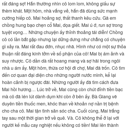
rất đáng sợ! Hắn thường nhìn cô lom lom, không giấu sự
thèm khát. Một hôm, nhà vắng vẻ, hắn đã dùng sức mạnh
cưỡng hiếp cô. Mai hoảng sợ, thất thanh kêu cứu. Gã em
chồng hung bạo chẹn cổ Mai, dọa giết. Mai ú ớ, run sợ trong
tuyệt vọng… Những chuyện ấy thỉnh thoảng tái diễn! Chồng
cô có lần bắt gặp nhưng lại dửng dưng như chẳng có chuyện
gì xảy ra. Mai rất đau đớn, nhục nhã. Hình như có một sự thỏa
thuận rất đáng kinh tởm về số phận của cô! Mai bị ám ảnh và
suy nhược. Cô dần dà rất hoang mang và sợ hãi trong ngôi
nhà u ám ấy. Một hôm, thừa cơ hội đi chợ, Mai đã trốn. Cô tìm
đến cơ quan đại diện cho những người nước mình, kể lại
hoàn cảnh bị ngược đãi. Những người ấy đã tìm cách đưa
Mai hồi hương… Lúc trở về, Mai cũng còn chút đỉnh tiền bạc
mà cô đã lén lút dành dụm khi còn ở bên ấy. Bà Giang vẽ
duyên tiền thuốc men, khóc than về khoản nợ nần trị bệnh
cho cha cô. Mai tận tình săn sóc cha. Cuối cùng, Mai trắng
tay sau một thời gian trở về quê. Và. Cô không thể ở lại với
người kế mẫu cay nghiệt nếu không có tiền! Mai lên thành