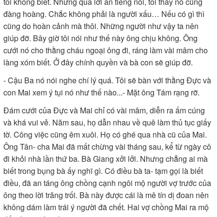
tôi không biết. Nhưng qua lời ăn tiếng nói, tôi thấy nó cũng
đàng hoàng. Chắc không phải là người xấu… Nếu có gì thì
cũng do hoàn cảnh mà thôi. Những người như vậy ta nên
giúp đỡ. Bây giờ tôi nói như thế này ông chịu không. Ông
cưới nó cho thằng cháu ngoại ông đi, ráng làm vài mâm cho
làng xóm biết. Ở đây chính quyền và bà con sẽ giúp đỡ.
- Cậu Ba nó nói nghe chí lý quá. Tôi sẽ bàn với thằng Đực và
con Mai xem ý tụi nó như thế nào...- Mặt ông Tám rạng rỡ.
Đám cưới của Đực và Mai chỉ có vài mâm, diễn ra ấm cúng
và khá vui vẻ. Năm sau, họ dẫn nhau về quê làm thủ tục giấy
tờ. Công việc cũng êm xuôi. Họ có ghé qua nhà cũ của Mai.
Ông Tân- cha Mai đã mất chừng vài tháng sau, kể từ ngày cô
đi khỏi nhà lần thứ ba. Bà Giang xởi lởi. Nhưng chẳng ai mà
biết trong bụng bà ấy nghĩ gì. Có điều bà ta- tạm gọi là biết
điều, đã an táng ông chồng cạnh ngôi mộ người vợ trước của
ông theo lời trăng trối. Bà này được cái là mê tín dị đoan nên
không dám làm trái ý người đã chết. Hai vợ chồng Mai ra mộ