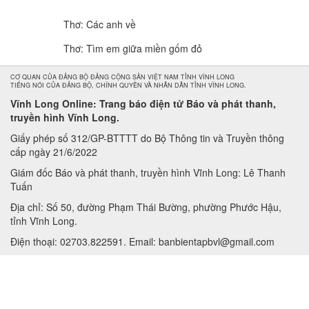
Thơ: Các anh về
Thơ: Tìm em giữa miền gốm đỏ
CƠ QUAN CỦA ĐẢNG BỘ ĐẢNG CỘNG SẢN VIỆT NAM TỈNH VĨNH LONG
TIẾNG NÓI CỦA ĐẢNG BỘ, CHÍNH QUYỀN VÀ NHÂN DÂN TỈNH VĨNH LONG.
Vĩnh Long Online: Trang báo điện tử Báo và phát thanh,
truyền hình Vĩnh Long.
Giấy phép số 312/GP-BTTTT do Bộ Thông tin và Truyền thông
cấp ngày 21/6/2022
Giám đốc Báo và phát thanh, truyền hình Vĩnh Long: Lê Thanh
Tuấn
Địa chỉ: Số 50, đường Phạm Thái Bường, phường Phước Hậu,
tỉnh Vĩnh Long.
Điện thoại: 02703.822591. Email: banbientapbvl@gmail.com