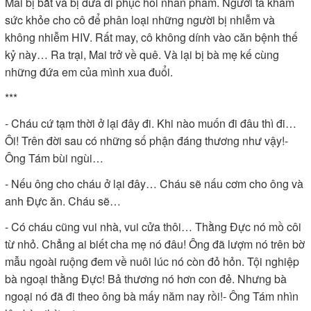
Mai bị bắt và bị đưa đi phục hồi nhân phẩm. Người ta khám
sức khỏe cho cô để phân loại những người bị nhiễm và
không nhiễm HIV. Rất may, cô không dính vào căn bệnh thế
kỷ này… Ra trại, Mai trở về quê. Và lại bị bà mẹ kế cùng
những đứa em của mình xua đuổi.
***
- Cháu cứ tạm thời ở lại đây đi. Khi nào muốn đi đâu thì đi…
Ôi! Trên đời sau có những số phận đáng thương như vậy!-
Ông Tám bùi ngùi…
- Nếu ông cho cháu ở lại đây… Cháu sẽ nấu cơm cho ông và
anh Đực ăn. Cháu sẽ…
- Có cháu cũng vui nhà, vui cửa thôi… Thằng Đực nó mồ côi
từ nhỏ. Chẳng ai biết cha mẹ nó đâu! Ông đã lượm nó trên bờ
mẫu ngoài ruộng đem về nuôi lúc nó còn đỏ hỏn. Tội nghiệp
bà ngoại thằng Đực! Bả thương nó hơn con đẻ. Nhưng bà
ngoại nó đã đi theo ông bà mấy năm nay rồi!- Ông Tám nhìn