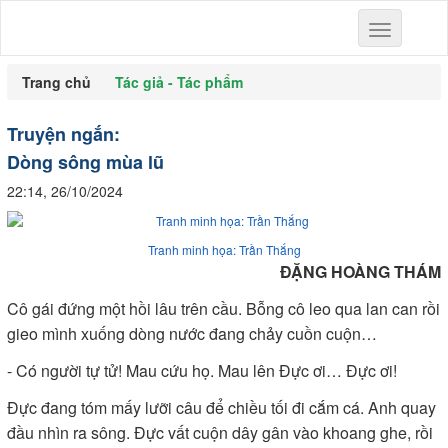
Toggle
navigation
Trang chủ
Tác giả - Tác phẩm
Truyện ngắn:
Dòng sông mùa lũ
22:14, 26/10/2024
Tranh minh họa: Trần Thắng
ĐẶNG HOÀNG THÁM
Cô gái đứng một hồi lâu trên cầu. Bỗng cô leo qua lan can rồi
gieo mình xuống dòng nước đang chảy cuồn cuộn…
- Có người tự tử! Mau cứu họ. Mau lên Đực ơi… Đực ơi!
Đực đang tóm mấy lưỡi câu để chiều tối đi cắm cá. Anh quay
đầu nhìn ra sông. Đực vất cuộn dây gân vào khoang ghe, rồi