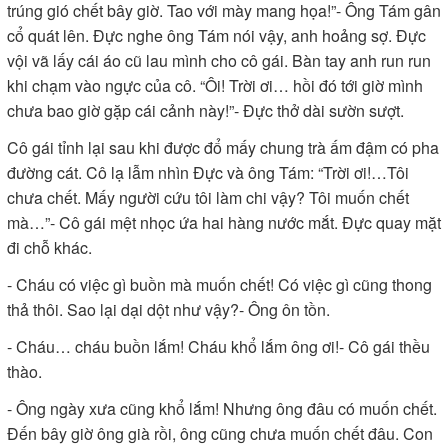
trúng gió chết bây giờ. Tao với mày mang họa!”- Ông Tám gân
cổ quát lên. Đực nghe ông Tám nói vậy, anh hoảng sợ. Đực
vội vã lấy cái áo cũ lau mình cho cô gái. Bàn tay anh run run
khi chạm vào ngực của cô. “Ôi! Trời ơi… hồi đó tới giờ mình
chưa bao giờ gặp cái cảnh này!”- Đực thở dài sườn sượt.
Cô gái tỉnh lại sau khi được đổ mấy chung trà ấm đậm có pha
đường cát. Cô lạ lẫm nhìn Đực và ông Tám: “Trời ơi!…Tôi
chưa chết. Mấy người cứu tôi làm chi vậy? Tôi muốn chết
mà…”- Cô gái mệt nhọc ứa hai hàng nước mắt. Đực quay mặt
đi chỗ khác.
- Cháu có việc gì buồn mà muốn chết! Có việc gì cũng thong
thả thôi. Sao lại dại dột như vậy?- Ông ôn tồn.
- Cháu… cháu buồn lắm! Cháu khổ lắm ông ơi!- Cô gái thều
thào.
- Ông ngày xưa cũng khổ lắm! Nhưng ông đâu có muốn chết.
Đến bây giờ ông già rồi, ông cũng chưa muốn chết đâu. Con