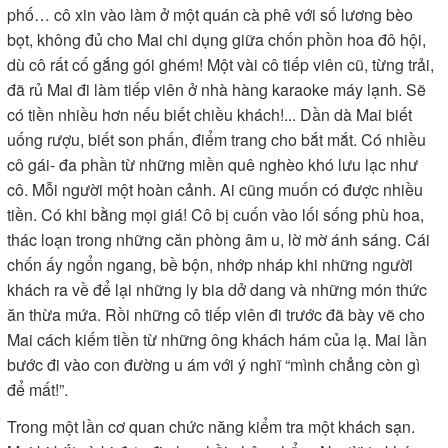
phố… cô xin vào làm ở một quán cà phê với số lương bèo
bọt, không đủ cho Mai chi dụng giữa chốn phồn hoa đô hội,
dù cô rất cố gắng gói ghém! Một vài cô tiếp viên cũ, từng trải,
đã rủ Mai đi làm tiếp viên ở nhà hàng karaoke máy lạnh. Sẽ
có tiền nhiều hơn nếu biết chiều khách!... Dần dà Mai biết
uống rượu, biết son phấn, điểm trang cho bắt mắt. Có nhiều
cô gái- đa phần từ những miền quê nghèo khó lưu lạc như
cô. Mỗi người một hoàn cảnh. Ai cũng muốn có được nhiều
tiền. Có khi bằng mọi giá! Cô bị cuốn vào lối sống phù hoa,
thác loạn trong những căn phòng âm u, lờ mờ ánh sáng. Cái
chốn ấy ngổn ngang, bề bộn, nhớp nháp khi những người
khách ra về để lại những ly bia dở dang và những món thức
ăn thừa mứa. Rồi những cô tiếp viên đi trước đã bày vẽ cho
Mai cách kiếm tiền từ những ông khách hám của lạ. Mai lần
bước đi vào con đường u ám với ý nghĩ “mình chẳng còn gì
để mất!”.
Trong một lần cơ quan chức năng kiểm tra một khách sạn.