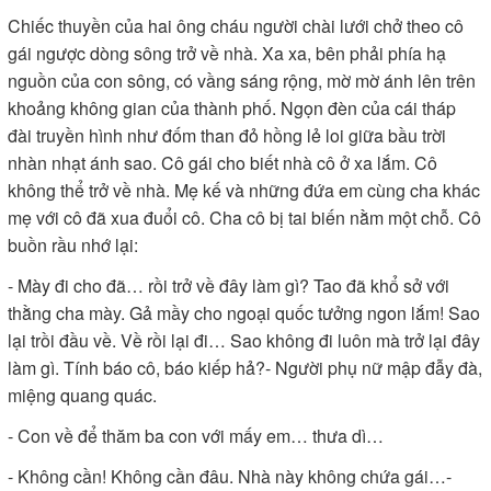
Chiếc thuyền của hai ông cháu người chài lưới chở theo cô
gái ngược dòng sông trở về nhà. Xa xa, bên phải phía hạ
nguồn của con sông, có vầng sáng rộng, mờ mờ ánh lên trên
khoảng không gian của thành phố. Ngọn đèn của cái tháp
đài truyền hình như đốm than đỏ hồng lẻ loi giữa bầu trời
nhàn nhạt ánh sao. Cô gái cho biết nhà cô ở xa lắm. Cô
không thể trở về nhà. Mẹ kế và những đứa em cùng cha khác
mẹ với cô đã xua đuổi cô. Cha cô bị tai biến nằm một chỗ. Cô
buồn rầu nhớ lại:
- Mày đi cho đã… rồi trở về đây làm gì? Tao đã khổ sở với
thằng cha mày. Gả mầy cho ngoại quốc tưởng ngon lắm! Sao
lại trồi đầu về. Về rồi lại đi… Sao không đi luôn mà trở lại đây
làm gì. Tính báo cô, báo kiếp hả?- Người phụ nữ mập đẫy đà,
miệng quang quác.
- Con về để thăm ba con với mấy em… thưa dì…
- Không cần! Không cần đâu. Nhà này không chứa gái…-