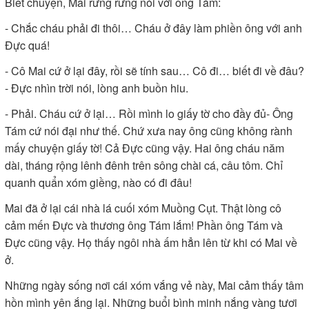
Biết chuyện, Mai rưng rưng nói với ông Tám:
- Chắc cháu phải đi thôi… Cháu ở đây làm phiền ông với anh
Đực quá!
- Cô Mai cứ ở lại đây, rồi sẽ tính sau… Cô đi… biết đi về đâu?
- Đực nhìn trời nói, lòng anh buồn hiu.
- Phải. Cháu cứ ở lại… Rồi mình lo giấy tờ cho đầy đủ- Ông
Tám cứ nói đại như thế. Chứ xưa nay ông cũng không rành
mấy chuyện giấy tờ! Cả Đực cũng vậy. Hai ông cháu năm
dài, tháng rộng lênh đênh trên sông chài cá, câu tôm. Chỉ
quanh quẩn xóm giềng, nào có đi đâu!
Mai đã ở lại cái nhà lá cuối xóm Muồng Cụt. Thật lòng cô
cảm mến Đực và thương ông Tám lắm! Phần ông Tám và
Đực cũng vậy. Họ thấy ngôi nhà ấm hẳn lên từ khi có Mai về
ở.
Những ngày sống nơi cái xóm vắng vẻ này, Mai cảm thấy tâm
hồn mình yên ắng lại. Những buổi bình minh nắng vàng tươi