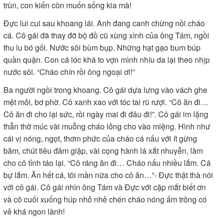
trùn, con kiến còn muốn sống kia mà!
Đực lui cui sau khoang lái. Anh đang canh chừng nồi cháo
cá. Cô gái đã thay đỡ bộ đồ cũ xùng xình của ông Tám, ngồi
thu lu bó gối. Nước sôi bùm bụp. Những hạt gạo bum búp
quần quận. Con cá lóc khá to vợn mình nhíu da lại theo nhịp
nước sôi. “Cháo chín rồi ông ngoại ơi!”
Ba người ngồi trong khoang. Cô gái dựa lưng vào vách ghe
mệt mỏi, bơ phờ. Cô xanh xao với tóc tai rũ rượi. “Cô ăn đi…
Cô ăn đi cho lại sức, rồi ngày mai đi đâu đi!”. Cô gái im lặng
thẫn thờ múc vài muỗng cháo lỏng cho vào miệng. Hình như
cái vị nóng, ngọt, thơm phức của cháo cá nấu với ít gừng
băm, chút tiêu đâm giập, vài cọng hành lá xắt nhuyễn, làm
cho cô tỉnh táo lại. “Cô ráng ăn đi… Cháo nấu nhiều lắm. Cá
bự lắm. Ăn hết cá, tôi mần nữa cho cô ăn…”- Đực thật thà nói
với cô gái. Cô gái nhìn ông Tám và Đực với cặp mắt biết ơn
và cô cuối xuống húp nhỏ nhẻ chén cháo nóng ấm trông có
vẻ khá ngon lành!