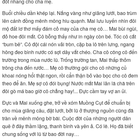
đốt nhang cho cha mẹ.
Buổi chiều dần khép lại. Nắng vàng như giăng lưới, bao trùm
lên cánh đồng mênh mông hiu quạnh. Mai lưu luyến nhìn đôi
mộ đất lơ thơ mấy đám cỏ may của cha mẹ cô… Mai bùi ngùi,
đỏ hoe đôi mắt. Cô bỗng thấy như in ngày còn bé. Tóc cô cắt
“bum bê”. Cô đội cái nón vải tròn, cặp ba lô trên lưng, ngang
hông đeo bình nước có sợi dây vắt chéo. Cha cô cõng cô đến
trường trong mùa nước lũ. Trống trường tan, Mai thấp thỏm
trông cha đến rước… Mẹ cô thường gói cho cô những củ
khoai nóng hổi thật ngon, rồi cẩn thận bỏ vào bọc cho cô đem
theo để ăn. Mẹ sợ cô đói bụng! Nước mắt Mai lăn lã chã trên
đôi gò má bao giờ cô chẳng hay!... Đực cầm tay vợ an ủi.
Đực và Mai xuống ghe, trở về xóm Muồng Cụt để chuẩn bị
cho mùa giăng câu, đặt lưới, bởi lũ ở thượng nguồn cũng đã
tràn về mênh mông bờ bãi. Cuộc đời của những người dân
quê ở đây thầm lặng, thanh bình và yên ả. Có lẽ. Họ đã biết
chung sống với lũ từ bao đời nay…