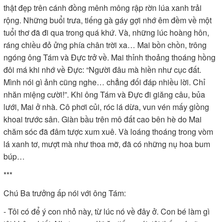
thật đẹp trên cánh đồng mênh mông rập rờn lúa xanh trải
rộng. Những buổi trưa, tiếng gà gáy gợi nhớ êm đềm về một
tuổi thơ đã đi qua trong quá khứ. Và, những lúc hoàng hôn,
ráng chiều đỏ ửng phía chân trời xa… Mai bồn chồn, trông
ngóng ông Tám và Đực trở về. Mai thỉnh thoảng thoáng hồng
đôi má khi nhớ về Đực: “Người đâu mà hiền như cục đất.
Mình nói gì ảnh cũng nghe… chẳng đối đáp nhiều lời. Chỉ
nhăn miệng cười!”. Khi ông Tám và Đực đi giăng câu, bủa
lưới, Mai ở nhà. Cô phơi củi, róc lá dừa, vun vén mấy giồng
khoai trước sân. Giàn bầu trên mô đất cao bên hè do Mai
chăm sóc đã đâm tược xum xuê. Và loáng thoáng trong vòm
lá xanh tơ, mượt mà như thoa mỡ, đã có những nụ hoa bum
búp…
***
Chú Ba trưởng ấp nói với ông Tám:
- Tôi có để ý con nhỏ này, từ lúc nó về đây ở. Con bé làm gì