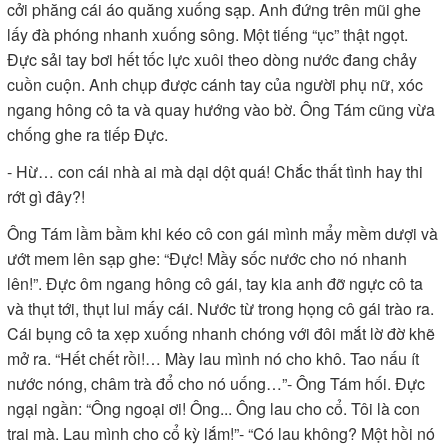
cởi phăng cái áo quăng xuống sạp. Anh đứng trên mũi ghe
lấy đà phóng nhanh xuống sông. Một tiếng “ục” thật ngọt.
Đực sải tay bơi hết tốc lực xuôi theo dòng nước đang chảy
cuồn cuộn. Anh chụp được cánh tay của người phụ nữ, xóc
ngang hông cô ta và quay hướng vào bờ. Ông Tám cũng vừa
chống ghe ra tiếp Đực.
- Hừ… con cái nhà ai mà dại dột quá! Chắc thất tình hay thi
rớt gì đây?!
Ông Tám lầm bầm khi kéo cô con gái mình mẩy mềm dượi và
ướt mem lên sạp ghe: “Đực! Mầy sốc nước cho nó nhanh
lên!”. Đực ôm ngang hông cô gái, tay kia anh đỡ ngực cô ta
và thụt tới, thụt lui mấy cái. Nước từ trong họng cô gái trào ra.
Cái bụng cô ta xẹp xuống nhanh chóng với đôi mắt lờ đờ khẽ
mở ra. “Hết chết rồi!… Mày lau mình nó cho khô. Tao nấu ít
nước nóng, châm trà đổ cho nó uống…”- Ông Tám hối. Đực
ngại ngần: “Ông ngoại ơi! Ông... Ông lau cho cổ. Tôi là con
trai mà. Lau mình cho cổ kỳ lắm!”- “Có lau không? Một hồi nó