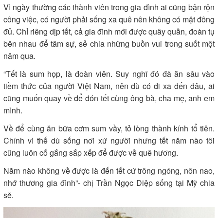
Vì ngày thường các thành viên trong gia đình ai cũng bận rộn
công việc, có người phải sống xa quê nên không có mặt đông
đủ. Chỉ riêng dịp tết, cả gia đình mới được quây quần, đoàn tụ
bên nhau để tâm sự, sẻ chia những buồn vui trong suốt một
năm qua.
“Tết là sum họp, là đoàn viên. Suy nghĩ đó đã ăn sâu vào
tiềm thức của người Việt Nam, nên dù có đi xa đến đâu, ai
cũng muốn quay về để đón tết cùng ông bà, cha mẹ, anh em
mình.
Về để cùng ăn bữa cơm sum vầy, tỏ lòng thành kính tổ tiên.
Chính vì thế dù sống nơi xứ người nhưng tết năm nào tôi
cũng luôn cố gắng sắp xếp để được về quê hương.
Năm nào không về được là đến tết cứ trông ngóng, nôn nao,
nhớ thương gia đình”- chị Trần Ngọc Diệp sống tại Mỹ chia
sẻ.