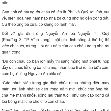
năm.
Gần nhà có hai người cháu có tên là Phú và Quý, tốt tính, vui
vẻ, hiền hòa nên năm nào nhà tôi cũng nhờ họ đến xông đất.
Cứ theo ông bà xưa, có kiêng có lành mà”.
Đối với gia đình ông Nguyễn An- bà Nguyễn Thị Quý
(Phường 2- TP Vĩnh Long)- một gia đình sống 4 thế hệ thì
việc chúc tết, mừng tuổi đầu năm của con cháu trong nhà rất
quan trọng.
“Dù con cháu có bận rộn mấy thì sáng mồng một phải tụ họp
đầy đủ chúc tết ông bà, cha mẹ, nhận bao lì xì rồi ăn bữa cơm
sum họp”- ông Nguyễn An chia sẻ.
“Các thành viên trong gia đình chúc nhau những điều may
mắn, tốt lành nhất sẽ đến trong năm mới, chúc cho ông bà,
cha mẹ mạnh khỏe, sống lâu trăm tuổi, như cây cao bóng cả
tỏa bóng mát che chở cho con cháu.
Người lớn thì mừng tuổi cho con cháu những phong bao lì xì