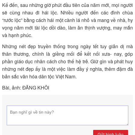
Kế đến, sau những giờ phút đầu tiên của năm mới, mọi người
sẽ cùng nhau đi hái lộc. Nhiều người đến các đình chùa
“rước lộc” bằng cách hái một cành lá nhỏ và mang về nhà, hy
vọng năm mới tài lộc dồi dào, làm ăn thịnh vượng, may mắn
và hạnh phúc.
Những nét đẹp truyền thống trong ngày tết tuy giản dị mà
thân thương, chính là giềng mối để kết nối xưa- nay, góp
phần giáo dục nhân cách cho thế hệ trẻ. Giữ gìn và phát huy
những nét đẹp ấy là một việc làm đầy ý nghĩa, thêm đậm đà
bản sắc văn hóa dân tộc Việt Nam.
Bài, ảnh: ĐĂNG KHÔI
Gửi bình luận