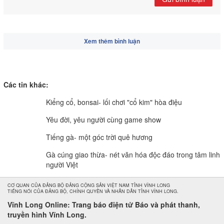
Xem thêm bình luận
Các tin khác:
Kiểng cổ, bonsai- lối chơi "cổ kim" hòa điệu
Yêu đời, yêu người cùng game show
Tiếng gà- một góc trời quê hương
Gà cúng giao thừa- nét văn hóa độc đáo trong tâm linh
người Việt
CƠ QUAN CỦA ĐẢNG BỘ ĐẢNG CỘNG SẢN VIỆT NAM TỈNH VĨNH LONG
TIẾNG NÓI CỦA ĐẢNG BỘ, CHÍNH QUYỀN VÀ NHÂN DÂN TỈNH VĨNH LONG.
Vĩnh Long Online: Trang báo điện tử Báo và phát thanh,
truyền hình Vĩnh Long.