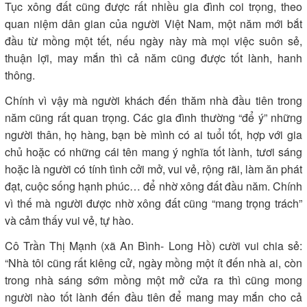
Tục xông đất cũng được rất nhiều gia đình coi trọng, theo
quan niệm dân gian của người Việt Nam, một năm mới bắt
đầu từ mồng một tết, nếu ngày này mà mọi việc suôn sẻ,
thuận lợi, may mắn thì cả năm cũng được tốt lành, hanh
thông.
Chính vì vậy mà người khách đến thăm nhà đầu tiên trong
năm cũng rất quan trọng. Các gia đình thường “để ý” những
người thân, họ hàng, bạn bè mình có ai tuổi tốt, hợp với gia
chủ hoặc có những cái tên mang ý nghĩa tốt lành, tươi sáng
hoặc là người có tính tình cởi mở, vui vẻ, rộng rãi, làm ăn phát
đạt, cuộc sống hạnh phúc… để nhờ xông đất đầu năm. Chính
vì thế mà người được nhờ xông đất cũng “mang trọng trách”
và cảm thấy vui vẻ, tự hào.
Cô Trần Thị Mạnh (xã An Bình- Long Hồ) cười vui chia sẻ:
“Nhà tôi cũng rất kiêng cử, ngày mồng một ít đến nhà ai, còn
trong nhà sáng sớm mồng một mở cửa ra thì cũng mong
người nào tốt lành đến đầu tiên để mang may mắn cho cả