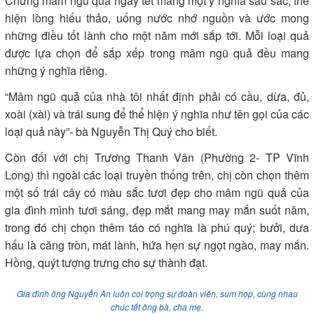
Chưng mâm ngũ quả ngày tết mang một ý nghĩa sâu sắc, thể
hiện lòng hiếu thảo, uống nước nhớ nguồn và ước mong
những điều tốt lành cho một năm mới sắp tới. Mỗi loại quả
được lựa chọn để sắp xếp trong mâm ngũ quả đều mang
những ý nghĩa riêng.
“Mâm ngũ quả của nhà tôi nhất định phải có cầu, dừa, đủ,
xoài (xài) và trái sung để thể hiện ý nghĩa như tên gọi của các
loại quả này”- bà Nguyễn Thị Quý cho biết.
Còn đối với chị Trương Thanh Vân (Phường 2- TP Vĩnh
Long) thì ngoài các loại truyền thống trên, chị còn chọn thêm
một số trái cây có màu sắc tươi đẹp cho mâm ngũ quả của
gia đình mình tươi sáng, đẹp mắt mang may mắn suốt năm,
trong đó chị chọn thêm táo có nghĩa là phú quý; bưởi, dưa
hấu là căng tròn, mát lành, hứa hẹn sự ngọt ngào, may mắn.
Hồng, quýt tượng trưng cho sự thành đạt.
Gia đình ông Nguyễn An luôn coi trọng sự đoàn viên, sum họp, cùng nhau
chúc tết ông bà, cha mẹ.