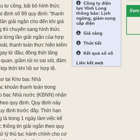
Công ty điện
u tư công, bãi bỏ hình thức
lực Vĩnh Long
Xem 
thông báo: Lịch
ị định số 99 quy định: “thanh
ngừng, giảm cung
lần giải ngân cho đến khi giá
cấp điện
ng thì chuyển sang hình thức
Giá vàng
ho từng lần giải ngân của hợp
Thời tiết
oát, thanh toán thực hiện kiểm
gay từ đầu; đồng thời tăng
Kết quả sổ xố
quan, giảm rủi ro sai sót, đảm
Liên kết web
kịp thời khi hồ sơ hợp lệ.
 sơ tại Kho bạc Nhà
ác khoản thanh toán trong
Kho bạc Nhà nước (KBNN) nhận
 theo quy định. Quy định này
uy định trước đây. Thời hạn
 là trong 1 ngày làm việc kể
thông tin giải ngân theo quy
ử lý thủ tục hành chính cho cơ