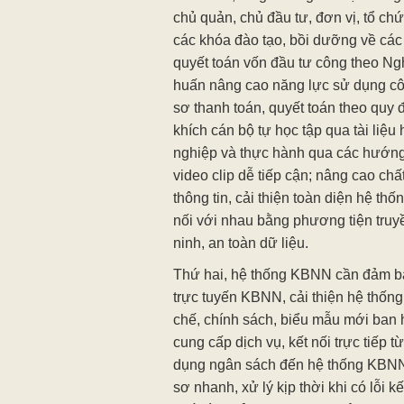
chủ quản, chủ đầu tư, đơn vị, tổ ch
các khóa đào tạo, bồi dưỡng về các q
quyết toán vốn đầu tư công theo Ngh
huấn nâng cao năng lực sử dụng cô
sơ thanh toán, quyết toán theo quy 
khích cán bộ tự học tập qua tài liệ
nghiệp và thực hành qua các hướng 
video clip dễ tiếp cận; nâng cao ch
thông tin, cải thiện toàn diện hệ t
nối với nhau bằng phương tiện truyền
ninh, an toàn dữ liệu.
Thứ hai, hệ thống KBNN cần đảm bả
trực tuyến KBNN, cải thiện hệ thốn
chế, chính sách, biểu mẫu mới ban
cung cấp dịch vụ, kết nối trực tiếp
dụng ngân sách đến hệ thống KBNN
sơ nhanh, xử lý kịp thời khi có lỗi 