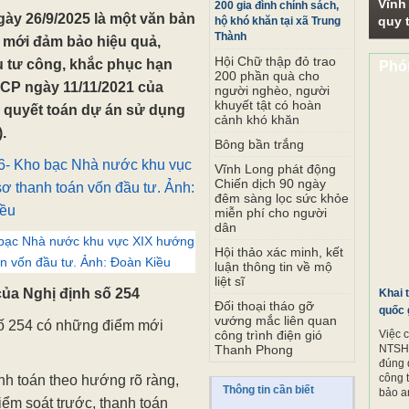
Vĩnh
200 gia đình chính sách,
gày 26/9/2025 là một văn bản
quy t
hộ khó khăn tại xã Trung
Thành
 mới đảm bảo hiệu quả,
Hội Chữ thập đỏ trao
 tư công, khắc phục hạn
Phó
200 phần quà cho
-CP ngày 11/11/2021 của
người nghèo, người
khuyết tật có hoàn
, quyết toán dự án sử dụng
cảnh khó khăn
.
Bông bần trắng
Vĩnh Long phát động
Chiến dịch 90 ngày
đêm sàng lọc sức khỏe
miễn phí cho người
dân
 bạc Nhà nước khu vực XIX hướng
Hội thảo xác minh, kết
n vốn đầu tư. Ảnh: Đoàn Kiều
luận thông tin về mộ
liệt sĩ
của Nghị định số 254
Khai 
Đối thoại tháo gỡ
quốc 
vướng mắc liên quan
số 254 có những điểm mới
Việc 
công trình điện gió
NTSH.
Thanh Phong
đúng 
công 
anh toán theo hướng rõ ràng,
Thông tin cần biết
bảo a
iểm soát trước, thanh toán