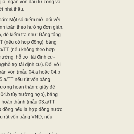
 giải ngân vốn đầu tư công và
i nhà thầu.
oán: Một số điểm mới đối với
anh toán theo hướng đơn giản,
ện, dễ kiểm tra như: Bảng tổng
TT (nếu có hợp đồng); bảng
.b/TT (nếu không theo hợp
hường, hỗ trợ, tái định cư-
/hỗ trợ tái định cư). Đối với
toán vốn (mẫu 04.a hoặc 04.b
05.a/TT nếu rút vốn bằng
lượng hoàn thành: giấy đề
 04.b tùy trường hợp), bảng
ệc hoàn thành (mẫu 03.a/TT
p đồng nếu là hợp đồng nước
ếu rút vốn bằng VND, nếu