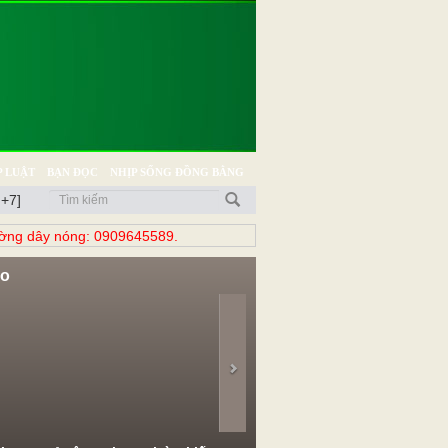
 LUẬT
BẠN ĐỌC
NHỊP SỐNG ĐỒNG BẰNG
 +7]
̀ng dây nóng: 0909645589.
eo
evious
Next