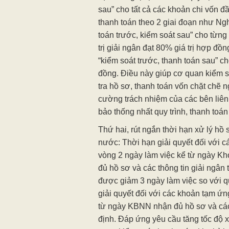
sau” cho tất cả các khoản chi vốn đầ
thanh toán theo 2 giai đoạn như Ngh
toán trước, kiểm soát sau” cho từng 
trị giải ngân đạt 80% giá trị hợp đồ
“kiểm soát trước, thanh toán sau” c
đồng. Điều này giúp cơ quan kiểm s
tra hồ sơ, thanh toán vốn chặt chẽ n
cường trách nhiệm của các bên liên 
bảo thống nhất quy trình, thanh toán 
Thứ hai, rút ngắn thời hạn xử lý hồ
nước: Thời hạn giải quyết đối với c
vòng 2 ngày làm việc kể từ ngày 
đủ hồ sơ và các thông tin giải ngân
được giảm 3 ngày làm việc so với q
giải quyết đối với các khoản tạm ứng
từ ngày KBNN nhận đủ hồ sơ và các 
định. Đáp ứng yêu cầu tăng tốc độ x