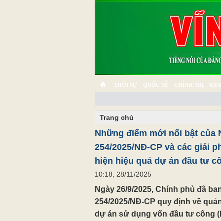
THỜI SỰ
QUỐC TẾ
CHÍNH TRỊ
KIN
CHUYỆN TỬ TẾ
MULTIMEDIA
PHÓNG SỰ K
Trang chủ
Những điểm mới nổi bật của 
254/2025/NĐ-CP và các giải p
hiện hiệu quả dự án đầu tư c
10:18, 28/11/2025
Ngày 26/9/2025, Chính phủ đã ba
254/2025/NĐ-CP quy định về quản 
dự án sử dụng vốn đầu tư công (N