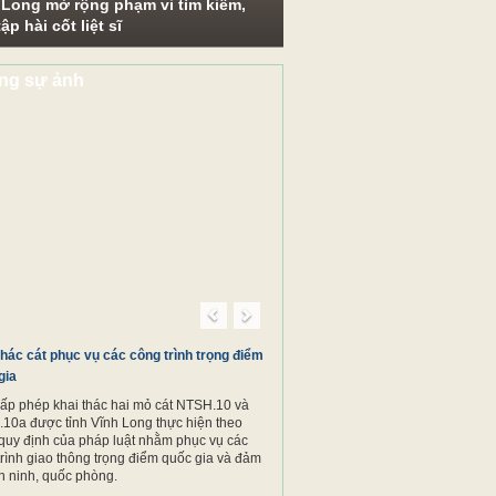
 Long mở rộng phạm vi tìm kiếm,
ập hài cốt liệt sĩ
ng sự ảnh
Previous
Next
thác cát phục vụ các công trình trọng điểm
gia
cấp phép khai thác hai mỏ cát NTSH.10 và
10a được tỉnh Vĩnh Long thực hiện theo
quy định của pháp luật nhằm phục vụ các
trình giao thông trọng điểm quốc gia và đảm
n ninh, quốc phòng.