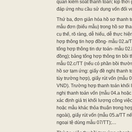
quan kiểm soát thanh toán; kịp thời
đáp ứng nhu cầu sử dụng vốn đối vớ
Thứ ba, đơn giản hóa hồ sơ thanh t
mẫu đơn (biểu mẫu) trong hồ sơ th
cụ thể, rõ ràng, dễ hiểu, dễ thực hi
hợp thông tin hợp đồng- mẫu 02.a/
tổng hợp thông tin dự toán- mẫu 02
đồng); bảng tổng hợp thông tin bồi t
mẫu 02.c/TT (nếu có phần bồi thường
hồ sơ tạm ứng: giấy đề nghị thanh 
tùy trường hợp), giấy rút vốn (mẫu 
VND). Trường hợp thanh toán khối 
nghị thanh toán vốn (mẫu 04.a hoặc
xác định giá trị khối lượng công vi
hoặc mẫu khác thỏa thuận trong hợ
ngoài), giấy rút vốn (mẫu 05.a/TT n
ngoại tệ dùng mẫu 07/TT);…