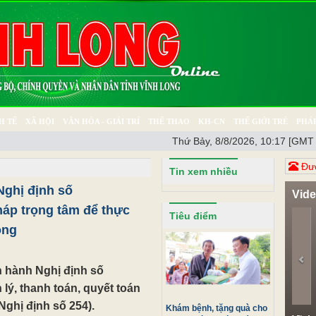
H TẾ
XÃ HỘI
VĂN HÓA - GIẢI TRÍ
THỂ THAO
KH-CN
THẾ GIỚI TRẺ
PHÁP
Thứ Bảy, 8/8/2026, 10:17 [GMT
Ý SỰ
SỨC KHỎE
THƯ GIÃN
Đươ
Tin xem nhiều
Nghị định số
Vid
háp trọng tâm để thực
Pr
Tiêu điểm
ông
n hành Nghị định số
lý, thanh toán, quyết toán
ghị định số 254).
Khám bệnh, tặng quà cho