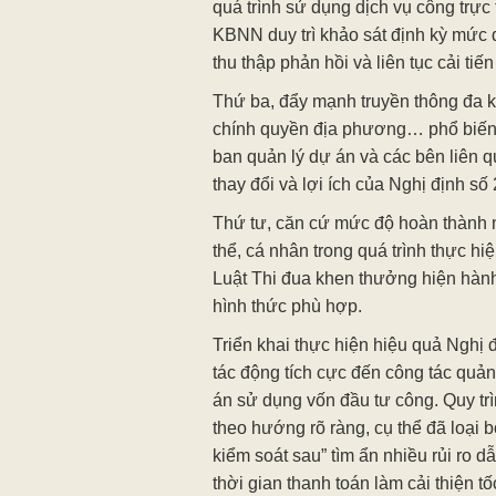
quá trình sử dụng dịch vụ công trự
KBNN duy trì khảo sát định kỳ mức 
thu thập phản hồi và liên tục cải tiến
Thứ ba, đẩy mạnh truyền thông đa k
chính quyền địa phương… phổ biến t
ban quản lý dự án và các bên liên q
thay đổi và lợi ích của Nghị định số
Thứ tư, căn cứ mức độ hoàn thành 
thể, cá nhân trong quá trình thực h
Luật Thi đua khen thưởng hiện hành
hình thức phù hợp.
Triển khai thực hiện hiệu quả Nghị
tác động tích cực đến công tác quản 
án sử dụng vốn đầu tư công. Quy trì
theo hướng rõ ràng, cụ thể đã loại b
kiểm soát sau” tìm ẩn nhiều rủi ro d
thời gian thanh toán làm cải thiện tố