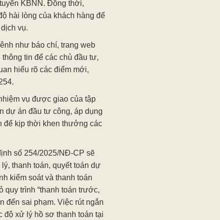
c tuyến KBNN. Đồng thời,
độ hài lòng của khách hàng để
 dịch vụ.
ênh như báo chí, trang web
hông tin để các chủ đầu tư,
uan hiểu rõ các điểm mới,
 254.
nhiệm vụ được giao của tập
iện dự án đầu tư công, áp dụng
 để kịp thời khen thưởng các
 định số 254/2025/NĐ-CP sẽ
lý, thanh toán, quyết toán dự
nh kiểm soát và thanh toán
ỏ quy trình “thanh toán trước,
ẫn đến sai phạm. Việc rút ngắn
c độ xử lý hồ sơ thanh toán tại