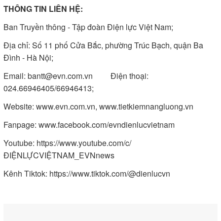
THÔNG TIN LIÊN HỆ:
Ban Truyền thông - Tập đoàn Điện lực Việt Nam;
Địa chỉ: Số 11 phố Cửa Bắc, phường Trúc Bạch, quận Ba
Đình - Hà Nội;
Email:
bantt@evn.com.vn
Điện thoại:
024.66946405/66946413;
Website:
www.evn.com.vn
,
www.tietkiemnangluong.vn
Fanpage:
www.facebook.com/evndienlucvietnam
Youtube: https://www.youtube.com/c/
ĐIỆNLỰCVIỆTNAM_EVNnews
Kênh Tiktok:
https://www.tiktok.com/@dienlucvn