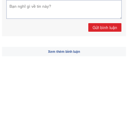
Gửi bình luận
Xem thêm bình luận
Các tin khác:
Để không còn nỗi lo đuối nước
Việt Nam- Đi để yêu
Lãnh đạo Tỉnh ủy, HĐND, UBND, Ủy ban MTTQ Việt
Nam tỉnh chúc mừng Lễ Phật đản năm 2025
Chủ động phòng, chống bệnh viêm não mô cầu