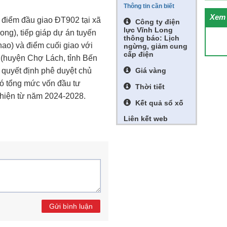
Thông tin cần biết
Xem 
 điểm đầu giao ĐT902 tại xã
Công ty điện
lực Vĩnh Long
ong), tiếp giáp dự án tuyến
thông báo: Lịch
ao) và điểm cuối giao với
ngừng, giảm cung
cấp điện
(huyện Chợ Lách, tỉnh Bến
 quyết định phê duyệt chủ
Giá vàng
có tổng mức vốn đầu tư
Thời tiết
 hiện từ năm 2024-2028.
Kết quả sổ xố
Liên kết web
Gửi bình luận