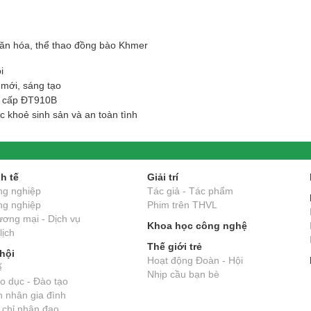
ăn hóa, thể thao đồng bào Khmer
i
mới, sáng tạo
ng cấp ĐT910B
c khoẻ sinh sản và an toàn tình
O
h tế
Giải trí
ng nghiệp
Tác giả - Tác phẩm
ng nghiệp
Phim trên THVL
ơng mại - Dịch vụ
Khoa học công nghệ
lịch
Thế giới trẻ
hội
Hoạt động Đoàn - Hội
ế
Nhịp cầu bạn bè
o dục - Đào tạo
 nhân gia đình
 chỉ nhân đạo