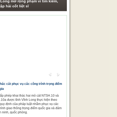
 Long mở rộng phạm vi tìm kiếm,
ập hài cốt liệt sĩ
ng sự ảnh
Previous
Next
thác cát phục vụ các công trình trọng điểm
gia
cấp phép khai thác hai mỏ cát NTSH.10 và
10a được tỉnh Vĩnh Long thực hiện theo
quy định của pháp luật nhằm phục vụ các
trình giao thông trọng điểm quốc gia và đảm
n ninh, quốc phòng.