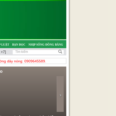
 LUẬT
BẠN ĐỌC
NHỊP SỐNG ĐỒNG BẰNG
 +7]
̀ng dây nóng: 0909645589.
eo
evious
Next