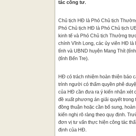
tác công tư.
Chủ tịch HĐ là Phó Chủ tịch Thườn
Phó Chủ tịch HĐ là Phó Chủ tịch UB
kinh tế và Phó Chủ tịch Thường trự
chính Vĩnh Long, các ủy viên HĐ là
tỉnh và UBND huyện Mang Thít (tỉn
(tỉnh Bến Tre).
HĐ có trách nhiệm hoàn thiện báo c
trình người có thẩm quyền phê duyệ
của HĐ cần đưa ra ý kiến nhận xét c
đề xuất phương án giải quyết trong
đồng thuận hoặc cần bổ sung, hoàn t
kiến nghị rõ ràng theo quy định. Trư
đơn vị tư vấn thực hiện công tác th
định của HĐ.