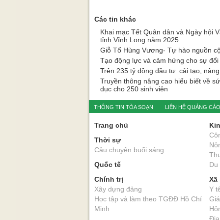
Các tin khác
Khai mạc Tết Quân dân và Ngày hội V
tỉnh Vĩnh Long năm 2025
Giỗ Tổ Hùng Vương- Tự hào nguồn cộ
Tạo động lực và cảm hứng cho sự đổi 
Trên 235 tỷ đồng đầu tư cải tạo, nâ
Truyền thông nâng cao hiểu biết về sứ
dục cho 250 sinh viên
THÔNG TIN TÒA SOẠN
LIÊN HỆ QUẢNG CÁ
Trang chủ
Kin
Cô
Thời sự
Nô
Câu chuyện buổi sáng
Thư
Quốc tế
Du 
Chính trị
Xã 
Xây dựng đảng
Y t
Học tập và làm theo TGĐĐ Hồ Chí
Giá
Minh
Hôn
Địa