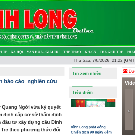
H TẾ
XÃ HỘI
VĂN HÓA - GIẢI TRÍ
THỂ THAO
KH-CN
THẾ GIỚI TRẺ
PHÁP
Thứ Sáu, 7/8/2026, 21:22 [GMT
Ý SỰ
SỨC KHỎE
THƯ GIÃN
Đươ
Tin xem nhiều
h báo cáo nghiên cứu
Vid
Pr
Tiêu điểm
ữ Quang Ngời vừa ký quyết
m định cấp cơ sở thẩm định
n đầu tư xây dựng cầu Đình
Vĩnh Long phát động
 Tre theo phương thức đối
Chiến dịch 90 ngày đêm