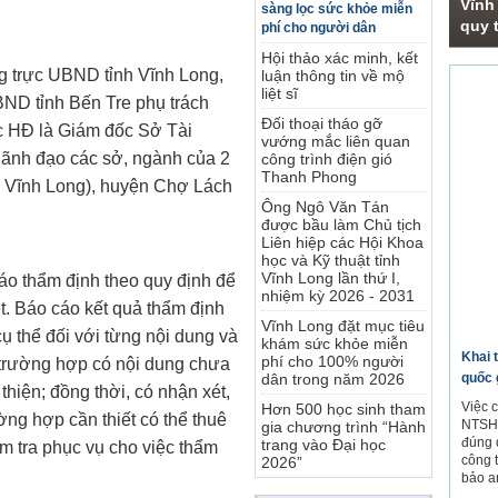
Vĩnh
sàng lọc sức khỏe miễn
quy t
phí cho người dân
Hội thảo xác minh, kết
g trực UBND tỉnh Vĩnh Long,
luận thông tin về mộ
Phó
liệt sĩ
ND tỉnh Bến Tre phụ trách
Đối thoại tháo gỡ
c HĐ là Giám đốc Sở Tài
vướng mắc liên quan
 lãnh đạo các sở, ngành của 2
công trình điện gió
Thanh Phong
h Vĩnh Long), huyện Chợ Lách
Ông Ngô Văn Tán
được bầu làm Chủ tịch
Liên hiệp các Hội Khoa
học và Kỹ thuật tỉnh
Vĩnh Long lần thứ I,
áo thẩm định theo quy định để
nhiệm kỳ 2026 - 2031
t. Báo cáo kết quả thẩm định
Vĩnh Long đặt mục tiêu
ụ thể đối với từng nội dung và
khám sức khỏe miễn
Khai 
phí cho 100% người
 trường hợp có nội dung chưa
quốc 
dân trong năm 2026
hiện; đồng thời, có nhận xét,
Việc 
Hơn 500 học sinh tham
ờng hợp cần thiết có thể thuê
NTSH.
gia chương trình “Hành
đúng 
trang vào Đại học
ẩm tra phục vụ cho việc thẩm
công 
2026”
bảo a