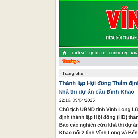
THỜI SỰ
QUỐC TẾ
CHÍNH TRỊ
KIN
CHUYỆN TỬ TẾ
MULTIMEDIA
PHÓNG SỰ K
Trang chủ
Thành lập Hội đồng Thẩm địn
khả thi dự án cầu Đình Khao
22:16, 09/04/2025
Chủ tịch UBND tỉnh Vĩnh Long L
định thành lập Hội đồng (HĐ) thẩ
Báo cáo nghiên cứu khả thi dự á
Khao nối 2 tỉnh Vĩnh Long và Bến