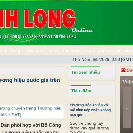
H TẾ
XÃ HỘI
VĂN HÓA - GIẢI TRÍ
THỂ THAO
KH-CN
THẾ GIỚI TRẺ
PHÁP
Thứ Năm, 6/8/2026, 3:58 [GMT 
Ý SỰ
SỨC KHỎE
THƯ GIÃN
Đươ
Tin xem nhiều
ương hiệu quốc gia trên
Vid
Pr
Tiêu điểm
Phường Hòa Thuận với
 trương chuyên trang Thương hiệu
mô hình tiếp nhận không
 THÀNH ĐẠT)
hẹn giờ
Sức trẻ chung tay
n Dân phối hợp với Bộ Công
dựng xây quê hương
 Thương hiệu quốc gia tại
Trà Côn