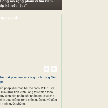
 Long mở rộng phạm vi tìm kiếm,
ập hài cốt liệt sĩ
ng sự ảnh
Previous
Next
thác cát phục vụ các công trình trọng điểm
gia
cấp phép khai thác hai mỏ cát NTSH.10 và
10a được tỉnh Vĩnh Long thực hiện theo
quy định của pháp luật nhằm phục vụ các
trình giao thông trọng điểm quốc gia và đảm
n ninh, quốc phòng.