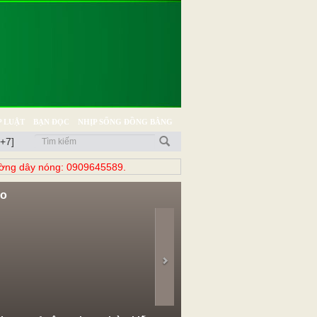
 LUẬT
BẠN ĐỌC
NHỊP SỐNG ĐỒNG BẰNG
+7]
̀ng dây nóng: 0909645589.
eo
evious
Next