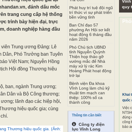
Vĩnh
a.nhandan.vn, đánh dấu mốc
quy t
Phát huy trí tuệ đội ngũ
trí thức vì sự phát triển
yên trang cung cấp hệ thống
bền vững tỉnh
Phó
ợc trình bày hiện đại, trực
Ban Chỉ đạo 57
ẩm, doanh nghiệp hàng đầu
phường An Hội sơ kết
hoạt động 6 tháng đầu
năm 2026
y viên Trung ương Đảng: Lê
Phó Chủ tịch UBND
tỉnh Nguyễn Quỳnh
n Dân, Phó Trưởng ban Tuyên
Thiện họp tháo gỡ
à báo Việt Nam; Nguyễn Hồng
vướng mắc để Nhà
máy xử lý rác Kim
tịch Hội đồng Thương hiệu
Hoàng Phát hoạt động
trở lại
Bệnh viện Đa khoa
bộ, ban, ngành Trung ương;
Vĩnh Long làm chủ kỹ
thuật tim mạch can
Nhân Dân và Bộ Công thương;
Khai 
thiệp: 100% số ca
quốc 
 ương; lãnh đạo các hiệp hội,
thành công
Việc 
Thương hiệu quốc gia; cùng
NTSH.
Thông tin cần biết
chí.
đúng 
công 
Công ty điện
bảo a
ng Thương hiệu quốc gia. (Ảnh:
lực Vĩnh Long