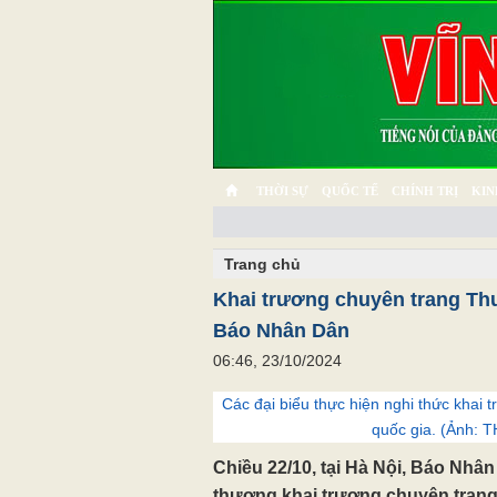
THỜI SỰ
QUỐC TẾ
CHÍNH TRỊ
KIN
CHUYỆN TỬ TẾ
MULTIMEDIA
PHÓNG SỰ K
Trang chủ
Khai trương chuyên trang Th
Báo Nhân Dân
06:46, 23/10/2024
Các đại biểu thực hiện nghi thức khai
quốc gia. (Ảnh:
Chiều 22/10, tại Hà Nội, Báo Nhâ
thương khai trương chuyên trang