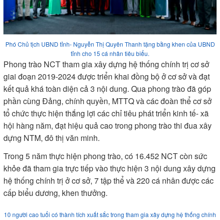
Phó Chủ tịch UBND tỉnh- Nguyễn Thị Quyên Thanh tặng bằng khen của UBND
tỉnh cho 15 cá nhân tiêu biểu.
Phong trào NCT tham gia xây dựng hệ thống chính trị cơ sở
giai đoạn 2019-2024 được triển khai đồng bộ ở cơ sở và đạt
kết quả khá toàn diện cả 3 nội dung. Qua phong trào đã góp
phần cùng Đảng, chính quyền, MTTQ và các đoàn thể cơ sở
tổ chức thực hiện thắng lợi các chỉ tiêu phát triển kinh tế- xã
hội hàng năm, đạt hiệu quả cao trong phong trào thi đua xây
dựng NTM, đô thị văn minh.
Trong 5 năm thực hiện phong trào, có 16.452 NCT còn sức
khỏe đã tham gia trực tiếp vào thực hiện 3 nội dung xây dựng
hệ thống chính trị ở cơ sở, 7 tập thể và 220 cá nhân được các
cấp biểu dương, khen thưởng.
10 người cao tuổi có thành tích xuất sắc trong tham gia xây dựng hệ thống chính