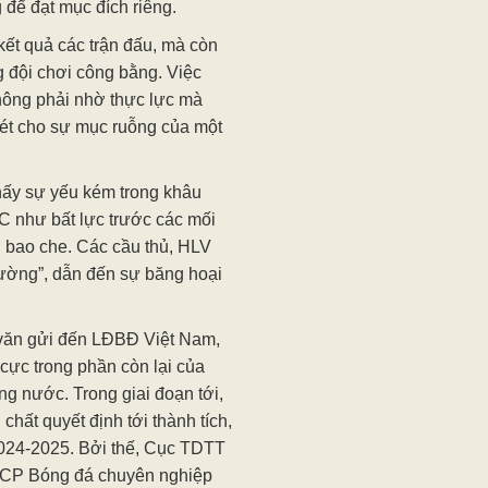
 để đạt mục đích riêng.
ết quả các trận đấu, mà còn
g đội chơi công bằng. Việc
hông phải nhờ thực lực mà
nét cho sự mục ruỗng của một
thấy sự yếu kém trong khâu
TC như bất lực trước các mối
 bao che. Các cầu thủ, HLV
hường”, dẫn đến sự băng hoại
văn gửi đến LĐBĐ Việt Nam,
cực trong phần còn lại của
ng nước. Trong giai đoạn tới,
chất quyết định tới thành tích,
024-2025. Bởi thế, Cục TDTT
 CP Bóng đá chuyên nghiệp