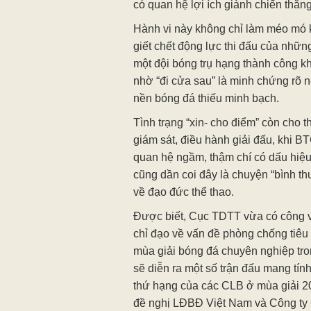
có quan hệ lợi ích giành chiến thắng
Hành vi này không chỉ làm méo mó k
giết chết động lực thi đấu của nhữn
một đội bóng trụ hạng thành công k
nhờ “đi cửa sau” là minh chứng rõ 
nền bóng đá thiếu minh bạch.
Tình trạng “xin- cho điểm” còn cho 
giám sát, điều hành giải đấu, khi B
quan hệ ngầm, thậm chí có dấu hiệu
cũng dần coi đây là chuyện “bình t
về đạo đức thể thao.
Được biết, Cục TDTT vừa có công 
chỉ đạo về vấn đề phòng chống tiêu 
mùa giải bóng đá chuyên nghiệp tro
sẽ diễn ra một số trận đấu mang tính 
thứ hạng của các CLB ở mùa giải 2
đề nghị LĐBĐ Việt Nam và Công ty