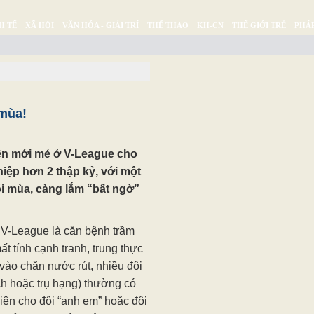
H TẾ
XÃ HỘI
VĂN HÓA - GIẢI TRÍ
THỂ THAO
KH-CN
THẾ GIỚI TRẺ
PHÁP
Ý SỰ
SỨC KHỎE
THƯ GIÃN
 mùa!
ện mới mẻ ở V-League cho
hiệp hơn 2 thập kỷ, với một
i mùa, càng lắm “bất ngờ”
 V-League là căn bệnh trầm
 tính cạnh tranh, trung thực
vào chặn nước rút, nhiều đội
ch hoặc trụ hạng) thường có
 kiện cho đội “anh em” hoặc đội