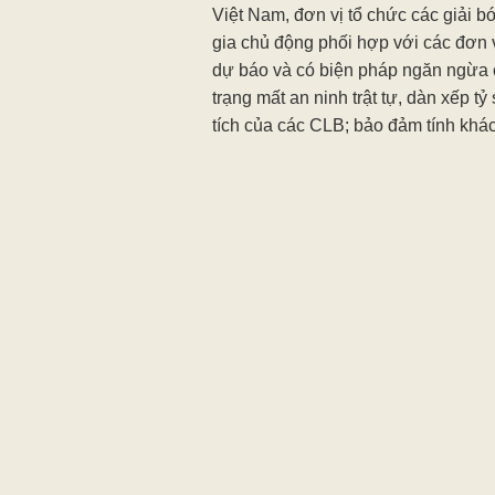
Việt Nam, đơn vị tổ chức các giải 
gia chủ động phối hợp với các đơn 
dự báo và có biện pháp ngăn ngừa cá
trạng mất an ninh trật tự, dàn xếp 
tích của các CLB; bảo đảm tính khác
lượng trọng tài khi điều hành các t
Cũng gần như “đến hẹn lại lên” cứ 
nhắc nhở”, nhưng chống tiêu cực tr
nghẽn bằng chứng” khiến mọi nỗ lự
“xin- cho điểm” cuối mùa tái phát. B
với mọi chuyển động xã hội và ngày 
vậy, chống tiêu cực trong bóng đá 
“tăng cường, nỗ lực, quyết tâm”, mà
nhằm triệt tiêu những mầm mống, d
đầu. Nếu không, bóng đá nước nhà s
bóng của chính mình.
BÌNH NGUYÊN