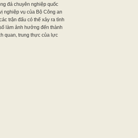
bóng đá chuyên nghiệp quốc
vị nghiệp vụ của Bộ Công an
c trận đấu có thể xảy ra tình
tỷ số làm ảnh hưởng đến thành
h quan, trung thực của lực
rận đấu…
cuối mùa bóng lại có “công văn
ong bóng đá Việt Nam bị “điểm
c gần như bế tắc, vấn nạn
ởi tiêu cực thích nghi nhanh
càng trở nên cực kỳ tinh vi. Vì
không chỉ bằng cách hô hào
 phải có giải pháp đủ mạnh
ấu hiệu manh nha ngay từ
ẽ mãi loay hoay trong chiếc