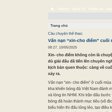
THỜI SỰ
QUỐC TẾ
CHÍNH TRỊ
KIN
CHUYỆN TỬ TẾ
MULTIMEDIA
PHÓNG SỰ K
Trang chủ
Câu chuyện thể thao:
Vấn nạn “xin-cho điểm” cuối
08:27, 10/05/2025
Xin- cho điểm không còn là chuy
dù giải đấu đã tiến lên chuyên ng
kịch bản quen thuộc: càng về cuố
xảy ra.
Vấn nạn “xin- cho điểm” ở cuối mùa
kha khiến bóng đá Việt Nam đánh mất
và lòng tin NHM. Khi trận đấu bước 
bóng đã hoàn thành mục tiêu (vô đị
biểu hiện thi đấu lỏng lẻo, tạo điều