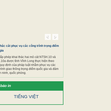
Previous
Next
thác cát phục vụ các công trình trọng điểm
gia
cấp phép khai thác hai mỏ cát NTSH.10 và
10a được tỉnh Vĩnh Long thực hiện theo
quy định của pháp luật nhằm phục vụ các
trình giao thông trọng điểm quốc gia và đảm
n ninh, quốc phòng.
báo in
TIẾNG VIỆT