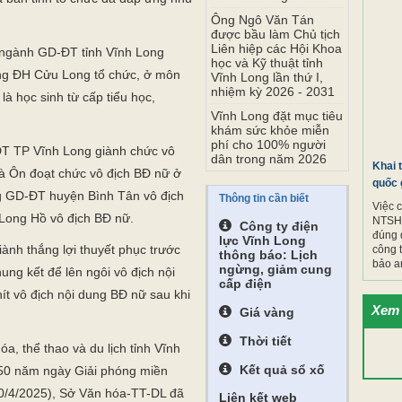
Ông Ngô Văn Tán
được bầu làm Chủ tịch
Liên hiệp các Hội Khoa
 ngành GD-ĐT tỉnh Vĩnh Long
học và Kỹ thuật tỉnh
g ĐH Cửu Long tổ chức, ở môn
Vĩnh Long lần thứ I,
nhiệm kỳ 2026 - 2031
là học sinh từ cấp tiểu học,
Vĩnh Long đặt mục tiêu
khám sức khỏe miễn
phí cho 100% người
ĐT TP Vĩnh Long giành chức vô
dân trong năm 2026
Khai 
 Ôn đoạt chức vô địch BĐ nữ ở
quốc 
g GD-ĐT huyện Bình Tân vô địch
Thông tin cần biết
Việc 
ong Hồ vô địch BĐ nữ.
NTSH.
Công ty điện
đúng 
lực Vĩnh Long
nh thắng lợi thuyết phục trước
công 
thông báo: Lịch
bảo a
ngừng, giảm cung
ng kết để lên ngôi vô địch nội
cấp điện
 vô địch nội dung BĐ nữ sau khi
Xem 
Giá vàng
Thời tiết
, thể thao và du lịch tỉnh Vĩnh
Kết quả sổ xố
50 năm ngày Giải phóng miền
0/4/2025), Sở Văn hóa-TT-DL đã
Liên kết web