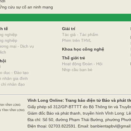
mới
Ứng cứu sự cố an ninh mạng
O
h tế
Giải trí
ng nghiệp
Tác giả - Tác phẩm
ng nghiệp
Phim trên THVL
ơng mại - Dịch vụ
Khoa học công nghệ
lịch
Thế giới trẻ
hội
Hoạt động Đoàn - Hội
ế
Nhịp cầu bạn bè
o dục - Đào tạo
 nhân gia đình
 chỉ nhân đạo
Vĩnh Long Online: Trang báo điện tử Báo và phát t
ỈNH VĨNH LONG
Giấy phép số 312/GP-BTTTT do Bộ Thông tin và Truyề
 TỈNH VĨNH LONG.
Giám đốc Báo và phát thanh, truyền hình Vĩnh Long: L
Địa chỉ: Số 50, đường Phạm Thái Bường, phường Phước
Điện thoại: 02703.822591. Email: banbientapbvl@gmai