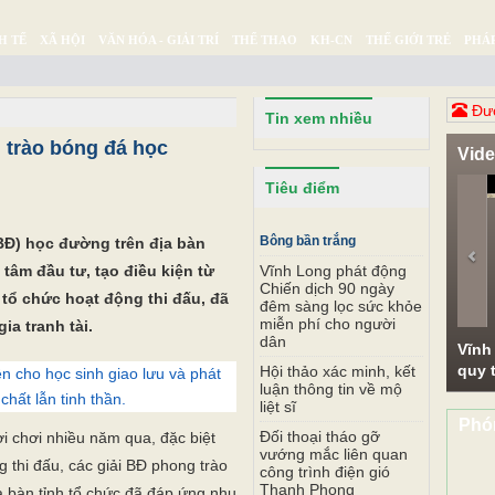
H TẾ
XÃ HỘI
VĂN HÓA - GIẢI TRÍ
THỂ THAO
KH-CN
THẾ GIỚI TRẺ
PHÁP
Ý SỰ
SỨC KHỎE
THƯ GIÃN
Đươ
Tin xem nhiều
 trào bóng đá học
Vid
Pr
Tiêu điểm
Bông bần trắng
BĐ) học đường trên địa bàn
tâm đầu tư, tạo điều kiện từ
Vĩnh Long phát động
Chiến dịch 90 ngày
tổ chức hoạt động thi đấu, đã
đêm sàng lọc sức khỏe
miễn phí cho người
ia tranh tài.
dân
Vĩnh
quy t
Hội thảo xác minh, kết
ện cho học sinh giao lưu và phát
luận thông tin về mộ
 chất lẫn tinh thần.
liệt sĩ
Phó
Đối thoại tháo gỡ
i chơi nhiều năm qua, đặc biệt
vướng mắc liên quan
g thi đấu, các giải BĐ phong trào
công trình điện gió
Thanh Phong
a bàn tỉnh tổ chức đã đáp ứng nhu