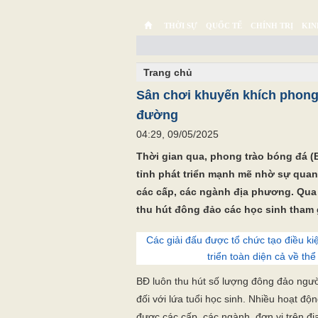
THỜI SỰ
QUỐC TẾ
CHÍNH TRỊ
KIN
CHUYỆN TỬ TẾ
MULTIMEDIA
PHÓNG SỰ K
Trang chủ
Sân chơi khuyến khích phong
đường
04:29, 09/05/2025
Thời gian qua, phong trào bóng đá (
tỉnh phát triển mạnh mẽ nhờ sự quan 
các cấp, các ngành địa phương. Qua 
thu hút đông đảo các học sinh tham g
Các giải đấu được tổ chức tạo điều ki
triển toàn diện cả về thể
BĐ luôn thu hút số lượng đông đảo ngườ
đối với lứa tuổi học sinh. Nhiều hoạt độn
được các cấp, các ngành, đơn vị trên đị