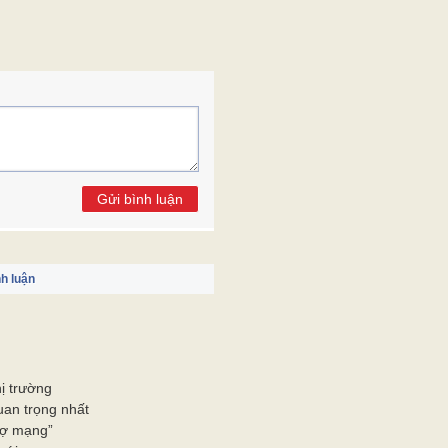
Gửi bình luận
h luận
ị trường
uan trọng nhất
hợ mạng”