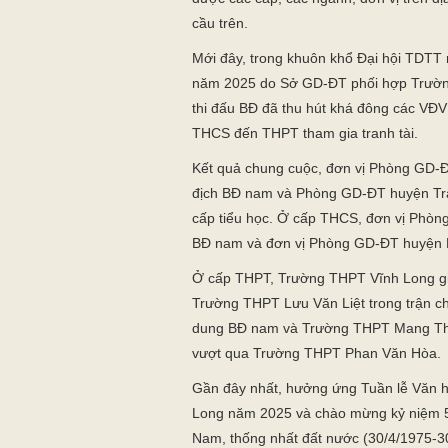
cầu trên.
Mới đây, trong khuôn khổ Đại hội TDTT
năm 2025 do Sở GD-ĐT phối hợp Trườn
thi đấu BĐ đã thu hút khá đông các VĐV 
THCS đến THPT tham gia tranh tài.
Kết quả chung cuộc, đơn vị Phòng GD-
địch BĐ nam và Phòng GD-ĐT huyện Trà
cấp tiểu học. Ở cấp THCS, đơn vị Phòn
BĐ nam và đơn vị Phòng GD-ĐT huyện L
Ở cấp THPT, Trường THPT Vĩnh Long già
Trường THPT Lưu Văn Liệt trong trận chu
dung BĐ nam và Trường THPT Mang Thít
vượt qua Trường THPT Phan Văn Hòa.
Gần đây nhất, hưởng ứng Tuần lễ Văn hóa
Long năm 2025 và chào mừng kỷ niệm 
Nam, thống nhất đất nước (30/4/1975-3