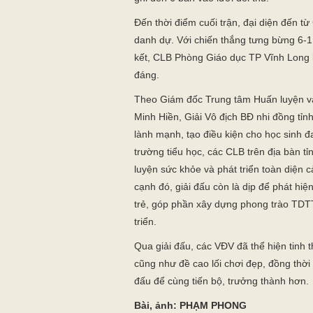
Đến thời điểm cuối trận, đại diện đến t
danh dự. Với chiến thắng tưng bừng 6-1 
kết, CLB Phòng Giáo dục TP Vĩnh Long l
đáng.
Theo Giám đốc Trung tâm Huấn luyện và
Minh Hiền, Giải Vô địch BĐ nhi đồng tỉn
lành mạnh, tạo điều kiện cho học sinh đa
trường tiểu học, các CLB trên địa bàn tỉn
luyện sức khỏe và phát triển toàn diện c
cạnh đó, giải đấu còn là dịp để phát hi
trẻ, góp phần xây dựng phong trào TD
triển.
Qua giải đấu, các VĐV đã thể hiện tinh t
cũng như đề cao lối chơi đẹp, đồng thời
đấu để cùng tiến bộ, trưởng thành hơn.
Bài, ảnh: PHẠM PHONG