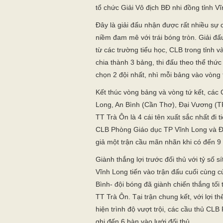
tổ chức Giải Vô địch BĐ nhi đồng tỉnh 
Đây là giải đấu nhận được rất nhiều sự 
niềm đam mê với trái bóng tròn. Giải đ
từ các trường tiểu học, CLB trong tỉnh
chia thành 3 bảng, thi đấu theo thể thức
chọn 2 đội nhất, nhì mỗi bảng vào vòng 
Kết thúc vòng bảng và vòng tứ kết, cá
Long, An Bình (Cần Thơ), Đại Vương (T
TT Trà Ôn là 4 cái tên xuất sắc nhất đi t
CLB Phòng Giáo dục TP Vĩnh Long và Đ
giả một trận cầu mãn nhãn khi có đến 9
Giành thắng lợi trước đối thủ với tỷ số 
Vĩnh Long tiến vào trận đấu cuối cùng củ
Bình- đội bóng đã giành chiến thắng tối
TT Trà Ôn. Tại trận chung kết, với lợi t
hiện trình độ vượt trội, các cầu thủ CL
ghi đến 6 bàn vào lưới đối thủ.