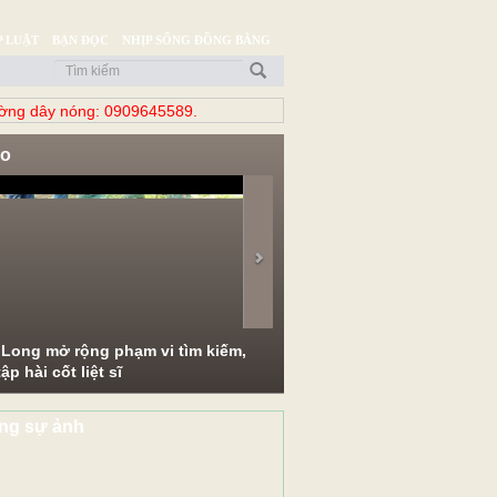
 LUẬT
BẠN ĐỌC
NHỊP SỐNG ĐỒNG BẰNG
̀ng dây nóng: 0909645589.
eo
evious
Next
 Long mở rộng phạm vi tìm kiếm,
ập hài cốt liệt sĩ
ng sự ảnh