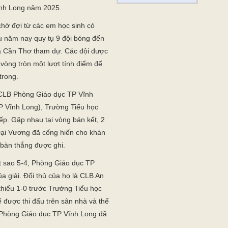
Vĩnh Long năm 2025.
chờ đợi từ các em học sinh có
ấu năm nay quy tụ 9 đội bóng đến
 và Cần Thơ tham dự. Các đội được
 vòng tròn một lượt tính điểm để
trong.
c CLB Phòng Giáo dục TP Vĩnh
P Vĩnh Long), Trường Tiểu học
iếp. Gặp nhau tại vòng bán kết, 2
ại Vương đã cống hiến cho khán
 bàn thắng được ghi.
sít sao 5-4, Phòng Giáo dục TP
a giải. Đối thủ của họ là CLB An
 thiểu 1-0 trước Trường Tiểu học
hế được thi đấu trên sân nhà và thể
B Phòng Giáo dục TP Vĩnh Long đã