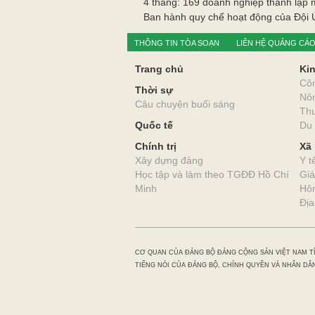
4 tháng: 169 doanh nghiệp thành lập 
Ban hành quy chế hoạt động của Đội 
THÔNG TIN TÒA SOẠN
LIÊN HỆ QUẢNG CÁ
Trang chủ
Kin
Cô
Thời sự
Nô
Câu chuyện buổi sáng
Thư
Quốc tế
Du 
Chính trị
Xã 
Xây dựng đảng
Y t
Học tập và làm theo TGĐĐ Hồ Chí
Giá
Minh
Hôn
Địa
CƠ QUAN CỦA ĐẢNG BỘ ĐẢNG CỘNG SẢN VIỆT NAM T
TIẾNG NÓI CỦA ĐẢNG BỘ, CHÍNH QUYỀN VÀ NHÂN DÂN