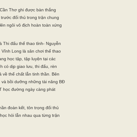
ừ Cần Thơ ghi được bàn thắng
trước đối thủ trong trận chung
ên ngôi vô địch hoàn toàn xứng
 Thi đấu thể thao tỉnh- Nguyễn
h Vĩnh Long là sân chơi thể thao
ng học tập, tập luyện tại các
h có dịp giao lưu, thi đấu, rèn
ả về thể chất lẫn tinh thần. Bên
ện và bồi dưỡng những tài năng BĐ
TT học đường ngày càng phát
hần đoàn kết, tôn trọng đối thủ
 học hỏi lẫn nhau qua từng trận