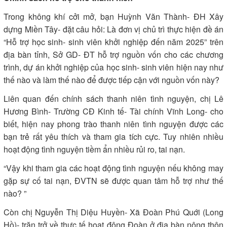
Trong không khí cởi mở, bạn Huỳnh Văn Thành- ĐH Xây
dựng Miền Tây- đặt câu hỏi: Là đơn vị chủ trì thực hiện đề án
“Hỗ trợ học sinh- sinh viên khởi nghiệp đến năm 2025” trên
địa bàn tỉnh, Sở GD- ĐT hỗ trợ nguồn vốn cho các chương
trình, dự án khởi nghiệp của học sinh- sinh viên hiện nay như
thế nào và làm thế nào để được tiếp cận với nguồn vốn này?
Liên quan đến chính sách thanh niên tình nguyện, chị Lê
Hương Bình- Trường CĐ Kinh tế- Tài chính Vĩnh Long- cho
biết, hiện nay phong trào thanh niên tình nguyện được các
bạn trẻ rất yêu thích và tham gia tích cực. Tuy nhiên nhiều
hoạt động tình nguyện tiềm ẩn nhiều rủi ro, tai nạn.
“Vậy khi tham gia các hoạt động tình nguyện nếu không may
gặp sự cố tai nạn, ĐVTN sẽ được quan tâm hỗ trợ như thế
nào? ”
Còn chị Nguyễn Thị Diệu Huyền- Xã Đoàn Phú Quới (Long
Hồ)- trăn trở về thực tế hoạt động Đoàn ở địa bàn nông thôn