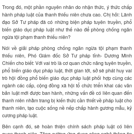
Trong đó, một phần nguyên nhân do nhận thức, ý thức chấp
hành pháp luật của thanh thiếu niên chưa cao. Chị hỏi: Lãnh
đạo Sở Tư pháp đã có những biện pháp tuyên truyền, phổ
biến giáo dục pháp luật như thế nào để phòng chống ngăn
ngừa tội phạm thanh thiếu niên?
Nói về giải pháp phòng chống ngăn ngừa tội phạm thanh
thiếu niên, Phó Giám đốc Sở Tư pháp tỉnh- Dương Minh
Chiến cho biết: Với vai trò là cơ quan chức năng tuyên truyền,
phổ biến giáo dục pháp luật, thời gian tới, sở sẽ phát huy vai
trò hội đồng phổ biến giáo dục pháp luật phối hợp cùng các
ngành các cấp, cộng đồng xã hội tổ chức triển khai các văn
bản luật mới được ban hành, những vấn đề có liên quan đến
thanh niên nhằm trang bị kiến thức cần thiết về pháp luật cho
thanh niên, tạo cuộc sống nề nếp chấp hành gương mẫu, kỷ
cương pháp luật.
Bên cạnh đó, sẽ hoàn thiện chính sách pháp luật có liên
quan thanh niên. Tăng cường ứng dụng công nghệ thông tin