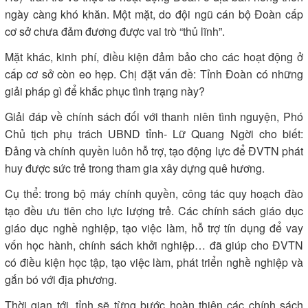
ngày càng khó khăn. Một mặt, do đội ngũ cán bộ Đoàn cấp
cơ sở chưa đảm đương được vai trò “thủ lĩnh”.
Mặt khác, kinh phí, điều kiện đảm bảo cho các hoạt động ở
cấp cơ sở còn eo hẹp. Chị đặt vấn đề: Tỉnh Đoàn có những
giải pháp gì để khắc phục tình trạng này?
Giải đáp về chính sách đối với thanh niên tình nguyện, Phó
Chủ tịch phụ trách UBND tỉnh- Lữ Quang Ngời cho biết:
Đảng và chính quyền luôn hỗ trợ, tạo động lực để ĐVTN phát
huy được sức trẻ trong tham gia xây dựng quê hương.
Cụ thể: trong bộ máy chính quyền, công tác quy hoạch đào
tạo đều ưu tiên cho lực lượng trẻ. Các chính sách giáo dục
giáo dục nghề nghiệp, tạo việc làm, hỗ trợ tín dụng để vay
vốn học hành, chính sách khởi nghiệp… đã giúp cho ĐVTN
có điều kiện học tập, tạo việc làm, phát triển nghề nghiệp và
gắn bó với địa phương.
Thời gian tới, tỉnh sẽ từng bước hoàn thiện các chính sách