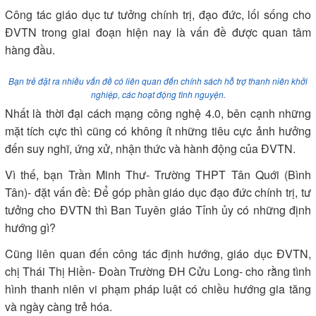
Công tác giáo dục tư tưởng chính trị, đạo đức, lối sống cho
ĐVTN trong giai đoạn hiện nay là vấn đề được quan tâm
hàng đầu.
Bạn trẻ đặt ra nhiều vấn đề có liên quan đến chính sách hỗ trợ thanh niên khởi
nghiệp, các hoạt động tình nguyện.
Nhất là thời đại cách mạng công nghệ 4.0, bên cạnh những
mặt tích cực thì cũng có không ít những tiêu cực ảnh hưởng
đến suy nghĩ, ứng xử, nhận thức và hành động của ĐVTN.
Vì thế, bạn Trần Minh Thư- Trường THPT Tân Quới (Bình
Tân)- đặt vấn đề: Để góp phần giáo dục đạo đức chính trị, tư
tưởng cho ĐVTN thì Ban Tuyên giáo Tỉnh ủy có những định
hướng gì?
Cũng liên quan đến công tác định hướng, giáo dục ĐVTN,
chị Thái Thị Hiền- Đoàn Trường ĐH Cửu Long- cho rằng tình
hình thanh niên vi phạm pháp luật có chiều hướng gia tăng
và ngày càng trẻ hóa.