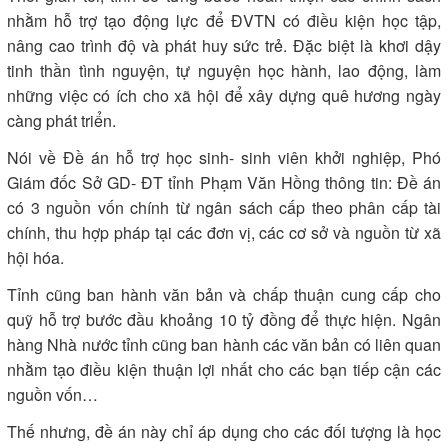
nhằm hỗ trợ tạo động lực để ĐVTN có điều kiện học tập,
nâng cao trình độ và phát huy sức trẻ. Đặc biệt là khơi dậy
tinh thần tình nguyện, tự nguyện học hành, lao động, làm
những việc có ích cho xã hội để xây dựng quê hương ngày
càng phát triển.
Nói về Đề án hỗ trợ học sinh- sinh viên khởi nghiệp, Phó
Giám đốc Sở GD- ĐT tỉnh Phạm Văn Hồng thông tin: Đề án
có 3 nguồn vốn chính từ ngân sách cấp theo phân cấp tài
chính, thu hợp pháp tại các đơn vị, các cơ sở và nguồn từ xã
hội hóa.
Tỉnh cũng ban hành văn bản và chấp thuận cung cấp cho
quỹ hỗ trợ bước đầu khoảng 10 tỷ đồng để thực hiện. Ngân
hàng Nhà nước tỉnh cũng ban hành các văn bản có liên quan
nhằm tạo điều kiện thuận lợi nhất cho các bạn tiếp cận các
nguồn vốn…
Thế nhưng, đề án này chỉ áp dụng cho các đối tượng là học