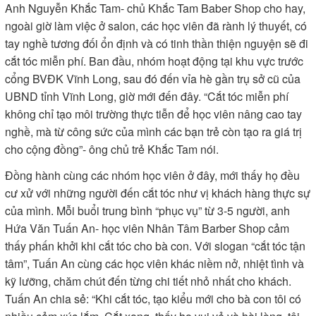
Anh Nguyễn Khắc Tam- chủ Khắc Tam Baber Shop cho hay,
ngoài giờ làm việc ở salon, các học viên đã rành lý thuyết, có
tay nghề tương đối ổn định và có tinh thần thiện nguyện sẽ đi
cắt tóc miễn phí. Ban đầu, nhóm hoạt động tại khu vực trước
cổng BVĐK Vĩnh Long, sau đó đến vỉa hè gần trụ sở cũ của
UBND tỉnh Vĩnh Long, giờ mới đến đây. “Cắt tóc miễn phí
không chỉ tạo môi trường thực tiễn để học viên nâng cao tay
nghề, mà từ công sức của mình các bạn trẻ còn tạo ra giá trị
cho cộng đồng”- ông chủ trẻ Khắc Tam nói.
Đồng hành cùng các nhóm học viên ở đây, mới thấy họ đều
cư xử với những người đến cắt tóc như vị khách hàng thực sự
của mình. Mỗi buổi trung bình “phục vụ” từ 3-5 người, anh
Hứa Văn Tuấn An- học viên Nhân Tâm Barber Shop cảm
thấy phấn khởi khi cắt tóc cho bà con. Với slogan “cắt tóc tận
tâm”, Tuấn An cùng các học viên khác niềm nở, nhiệt tình và
kỹ lưỡng, chăm chút đến từng chi tiết nhỏ nhất cho khách.
Tuấn An chia sẻ: “Khi cắt tóc, tạo kiểu mới cho bà con tôi có