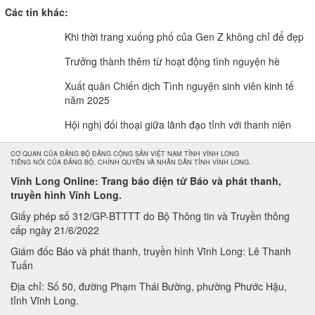
Các tin khác:
Khi thời trang xuống phố của Gen Z không chỉ để đẹp
Trưởng thành thêm từ hoạt động tình nguyện hè
Xuất quân Chiến dịch Tình nguyện sinh viên kinh tế
năm 2025
Hội nghị đối thoại giữa lãnh đạo tỉnh với thanh niên
CƠ QUAN CỦA ĐẢNG BỘ ĐẢNG CỘNG SẢN VIỆT NAM TỈNH VĨNH LONG
TIẾNG NÓI CỦA ĐẢNG BỘ, CHÍNH QUYỀN VÀ NHÂN DÂN TỈNH VĨNH LONG.
Vĩnh Long Online: Trang báo điện tử Báo và phát thanh,
truyền hình Vĩnh Long.
Giấy phép số 312/GP-BTTTT do Bộ Thông tin và Truyền thông
cấp ngày 21/6/2022
Giám đốc Báo và phát thanh, truyền hình Vĩnh Long: Lê Thanh
Tuấn
Địa chỉ: Số 50, đường Phạm Thái Bường, phường Phước Hậu,
tỉnh Vĩnh Long.