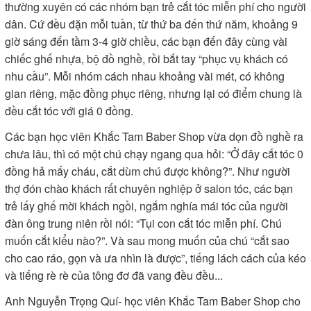
thường xuyên có các nhóm bạn trẻ cắt tóc miễn phí cho người
dân. Cứ đều đặn mỗi tuần, từ thứ ba đến thứ năm, khoảng 9
giờ sáng đến tầm 3-4 giờ chiều, các bạn đến đây cùng vài
chiếc ghế nhựa, bộ đồ nghề, rồi bắt tay “phục vụ khách có
nhu cầu”. Mỗi nhóm cách nhau khoảng vài mét, có không
gian riêng, mặc đồng phục riêng, nhưng lại có điểm chung là
đều cắt tóc với giá 0 đồng.
Các bạn học viên Khắc Tam Baber Shop vừa dọn đồ nghề ra
chưa lâu, thì có một chú chạy ngang qua hỏi: “Ở đây cắt tóc 0
đồng hả mấy cháu, cắt dùm chú được không?”. Như người
thợ đón chào khách rất chuyên nghiệp ở salon tóc, các bạn
trẻ lấy ghế mời khách ngồi, ngắm nghía mái tóc của người
đàn ông trung niên rồi nói: “Tụi con cắt tóc miễn phí. Chú
muốn cắt kiểu nào?”. Và sau mong muốn của chú “cắt sao
cho cao ráo, gọn và ưa nhìn là được”, tiếng lách cách của kéo
và tiếng rè rè của tông đơ đã vang đều đều...
Anh Nguyễn Trọng Quí- học viên Khắc Tam Baber Shop cho