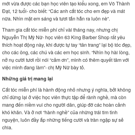
mới vừa được các bạn học viên tạo kiểu xong, em Võ Thành
Đạt, 12 tuổi- cho biết: “Các anh cắt tóc cho em đẹp và mát
nữa. Nhìn mặt em sáng và tươi tắn hẳn ra luôn nè”.
Tham gia cắt tóc miễn phí chỉ vài tháng nay, nhưng chị
Nguyễn Thị Mỹ Nữ- học viên 63 King Barber Shop rất yêu
thích hoạt động này, khi được tự tay “tân trang” lại bộ tóc đẹp,
cho các ông, các chú và các em học sinh. “Nhìn họ hài lòng,
nở nụ cười tươi rồi nói “cảm ơn”, mình có thêm quyết tâm với
việc mình đang làm”- chị Mỹ Nữ bày tỏ.
Những giá trị mang lại
Cắt tóc miễn phí là hành động nhỏ nhưng ý nghĩa, bởi không
chỉ dừng lại ở việc học viên thực tập để rành nghề, mà còn
mang đến niềm vui cho người dân, giúp đỡ các hoàn cảnh
khó khăn. Và ở nơi “hành nghề” của những trái tim tình
nguyện, luôn đầy ắp những tiếng cười và tràn ngập sự sẻ
chia.