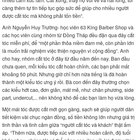
nhiều cảm xúc lắm. Cắt xong, thấy họ vui vẻ và hài lòng, tôi
càng thêm tự tin tiếp tục góp sức để giúp cho nhiều người
được cắt tóc mà không phải tốn tiền”.
Anh Nguyễn Huy Trường- học viên 63 King Barber Shop và
các học viên cùng nhóm từ Đồng Tháp đều đặn qua đây cắt
tóc miễn phí, để “một phần thỏa niềm đam mê, còn phần lớn
là muốn trải nghiệm việc thiện nguyện vì cộng đồng”. Anh
cho hay, nhóm cắt tóc ở đây từ đầu năm đến nay. Ban đầu
chưa quen, mỗi kiểu tóc cắt hoàn chỉnh, các bạn phải mất
khoảng 50 phút. Nhưng giờ chỉ hơn nữa tiếng là đã hoàn
thành một kiểu tóc ưng ý rồi. Bà con đến đây thường chọn
các kiểu hớt cao, đơn giản, mát mẻ, như: chân phương, side
part, undercut,... nên không khó để các bạn làm họ vừa lòng.
Một mái tóc được cắt mới gọn gàng, sạch sẽ giúp người dân
tiết kiệm vài chục ngàn đồng, số tiền không lớn nhưng giá trị
tinh thần và tình cảm giữa “người cắt tóc và khách” thật ấm
áp. “Thêm nữa, được tiếp xúc với nhiều hoàn cảnh, độ tuổi