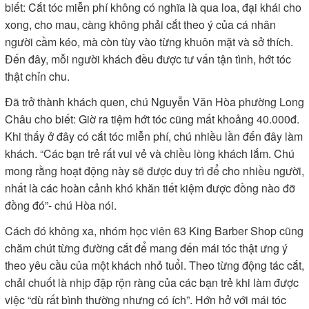
biết: Cắt tóc miễn phí không có nghĩa là qua loa, đại khái cho
xong, cho mau, càng không phải cắt theo ý của cá nhân
người cầm kéo, mà còn tùy vào từng khuôn mặt và sở thích.
Đến đây, mỗi người khách đều được tư vấn tận tình, hớt tóc
thật chỉn chu.
Đã trở thành khách quen, chú Nguyễn Văn Hòa phường Long
Châu cho biết: Giờ ra tiệm hớt tóc cũng mất khoảng 40.000đ.
Khi thấy ở đây có cắt tóc miễn phí, chú nhiều lần đến đây làm
khách. “Các bạn trẻ rất vui vẻ và chiều lòng khách lắm. Chú
mong rằng hoạt động này sẽ được duy trì để cho nhiều người,
nhất là các hoàn cảnh khó khăn tiết kiệm được đồng nào đỡ
đồng đó”- chú Hòa nói.
Cách đó không xa, nhóm học viên 63 King Barber Shop cũng
chăm chút từng đường cắt để mang đến mái tóc thật ưng ý
theo yêu cầu của một khách nhỏ tuổi. Theo từng động tác cắt,
chải chuốt là nhịp đập rộn ràng của các bạn trẻ khi làm được
việc “dù rất bình thường nhưng có ích”. Hớn hở với mái tóc