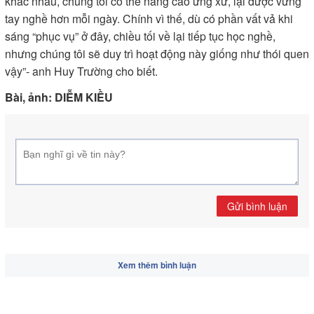
khác nhau, chúng tôi có thể nâng cao ứng xử, lại được vững
tay nghề hơn mỗi ngày. Chính vì thế, dù có phần vất vả khi
sáng “phục vụ” ở đây, chiều tối về lại tiếp tục học nghề,
nhưng chúng tôi sẽ duy trì hoạt động này giống như thói quen
vậy”- anh Huy Trường cho biết.
Bài, ảnh: DIỄM KIỀU
Gửi bình luận
Xem thêm bình luận