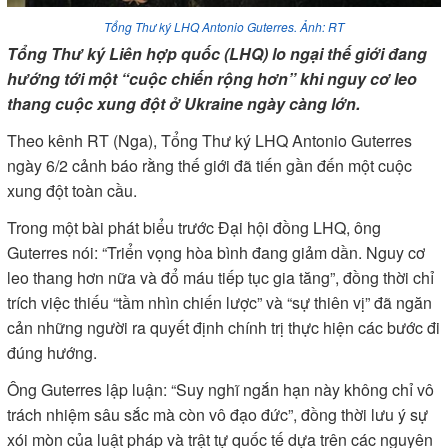
Tổng Thư ký LHQ Antonio Guterres. Ảnh: RT
Tổng Thư ký Liên hợp quốc (LHQ) lo ngại thế giới đang
hướng tới một “cuộc chiến rộng hơn” khi nguy cơ leo
thang cuộc xung đột ở Ukraine ngày càng lớn.
Theo kênh RT (Nga), Tổng Thư ký LHQ Antonio Guterres
ngày 6/2 cảnh báo rằng thế giới đã tiến gần đến một cuộc
xung đột toàn cầu.
Trong một bài phát biểu trước Đại hội đồng LHQ, ông
Guterres nói: “Triển vọng hòa bình đang giảm dần. Nguy cơ
leo thang hơn nữa và đổ máu tiếp tục gia tăng”, đồng thời chỉ
trích việc thiếu “tầm nhìn chiến lược” và “sự thiên vị” đã ngăn
cản những người ra quyết định chính trị thực hiện các bước đi
đúng hướng.
Ông Guterres lập luận: “Suy nghĩ ngắn hạn này không chỉ vô
trách nhiệm sâu sắc mà còn vô đạo đức”, đồng thời lưu ý sự
xói mòn của luật pháp và trật tự quốc tế dựa trên các nguyên