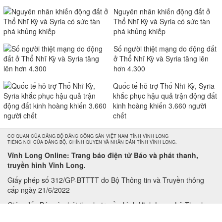
Nguyên nhân khiến động đất ở
Thổ Nhĩ Kỳ và Syria có sức tàn
phá khủng khiếp
Số người thiệt mạng do động đất
ở Thổ Nhĩ Kỳ và Syria tăng lên
hơn 4.300
Quốc tế hỗ trợ Thổ Nhĩ Kỳ, Syria
khắc phục hậu quả trận động đất
kinh hoàng khiến 3.660 người
chết
CƠ QUAN CỦA ĐẢNG BỘ ĐẢNG CỘNG SẢN VIỆT NAM TỈNH VĨNH LONG
TIẾNG NÓI CỦA ĐẢNG BỘ, CHÍNH QUYỀN VÀ NHÂN DÂN TỈNH VĨNH LONG.
Vĩnh Long Online: Trang báo điện tử Báo và phát thanh,
truyền hình Vĩnh Long.
Giấy phép số 312/GP-BTTTT do Bộ Thông tin và Truyền thông
cấp ngày 21/6/2022
Giám đốc Báo và phát thanh, truyền hình Vĩnh Long: Lê Thanh
Tuấn