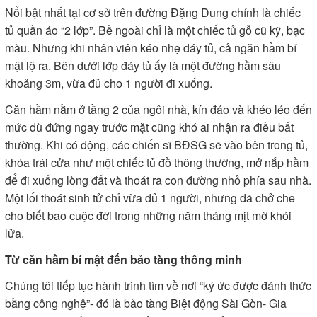
Nổi bật nhất tại cơ sở trên đường Đặng Dung chính là chiếc
tủ quần áo “2 lớp”. Bề ngoài chỉ là một chiếc tủ gỗ cũ kỹ, bạc
màu. Nhưng khi nhân viên kéo nhẹ đáy tủ, cả ngăn hầm bí
mật lộ ra. Bên dưới lớp đáy tủ ấy là một đường hầm sâu
khoảng 3m, vừa đủ cho 1 người đi xuống.
Căn hầm nằm ở tầng 2 của ngôi nhà, kín đáo và khéo léo đến
mức dù đứng ngay trước mặt cũng khó ai nhận ra điều bất
thường. Khi có động, các chiến sĩ BĐSG sẽ vào bên trong tủ,
khóa trái cửa như một chiếc tủ đồ thông thường, mở nắp hầm
để đi xuống lòng đất và thoát ra con đường nhỏ phía sau nhà.
Một lối thoát sinh tử chỉ vừa đủ 1 người, nhưng đã chở che
cho biết bao cuộc đời trong những năm tháng mịt mờ khói
lửa.
Từ căn hầm bí mật đến bảo tàng thông minh
Chúng tôi tiếp tục hành trình tìm về nơi “ký ức được đánh thức
bằng công nghệ”- đó là bảo tàng Biệt động Sài Gòn- Gia