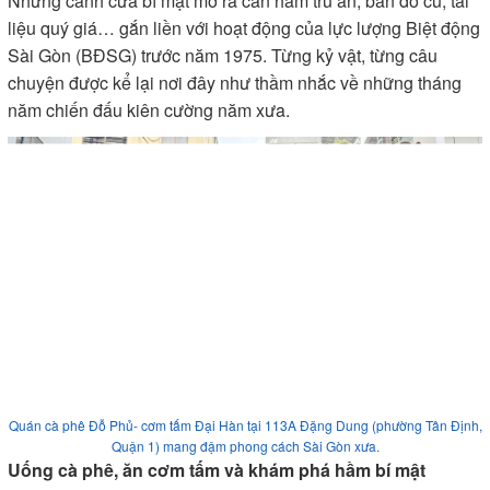
Những cánh cửa bí mật mở ra căn hầm trú ẩn, bản đồ cũ, tài
liệu quý giá… gắn liền với hoạt động của lực lượng Biệt động
Sài Gòn (BĐSG) trước năm 1975. Từng kỷ vật, từng câu
chuyện được kể lại nơi đây như thầm nhắc về những tháng
năm chiến đấu kiên cường năm xưa.
Quán cà phê Đỗ Phủ- cơm tấm Đại Hàn tại 113A Đặng Dung (phường Tân Định,
Quận 1) mang đậm phong cách Sài Gòn xưa.
Uống cà phê, ăn cơm tấm và khám phá hầm bí mật