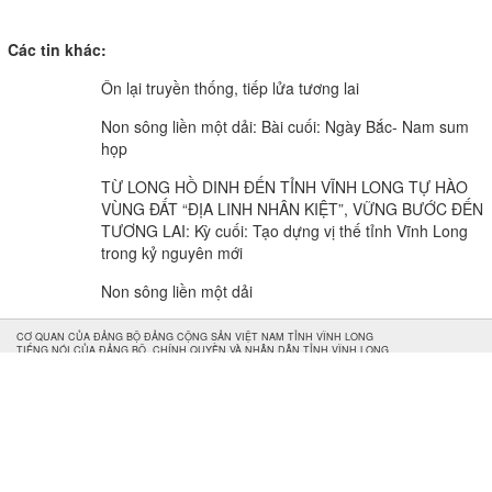
Các tin khác:
Ôn lại truyền thống, tiếp lửa tương lai
Non sông liền một dải: Bài cuối: Ngày Bắc- Nam sum
họp
TỪ LONG HỒ DINH ĐẾN TỈNH VĨNH LONG TỰ HÀO
VÙNG ĐẤT “ĐỊA LINH NHÂN KIỆT”, VỮNG BƯỚC ĐẾN
TƯƠNG LAI: Kỳ cuối: Tạo dựng vị thế tỉnh Vĩnh Long
trong kỷ nguyên mới
Non sông liền một dải
CƠ QUAN CỦA ĐẢNG BỘ ĐẢNG CỘNG SẢN VIỆT NAM TỈNH VĨNH LONG
TIẾNG NÓI CỦA ĐẢNG BỘ, CHÍNH QUYỀN VÀ NHÂN DÂN TỈNH VĨNH LONG.
Vĩnh Long Online: Trang báo điện tử Báo và phát thanh,
truyền hình Vĩnh Long.
Giấy phép số 312/GP-BTTTT do Bộ Thông tin và Truyền thông
cấp ngày 21/6/2022
Giám đốc Báo và phát thanh, truyền hình Vĩnh Long: Lê Thanh