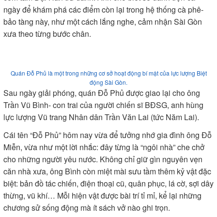
ngày để khám phá các điểm còn lại trong hệ thống cà phê-
bảo tàng này, như một cách lắng nghe, cảm nhận Sài Gòn
xưa theo từng bước chân.
Quán Đỗ Phủ là một trong những cơ sở hoạt động bí mật của lực lượng Biệt
động Sài Gòn.
Sau ngày giải phóng, quán Đỗ Phủ được giao lại cho ông
Trần Vũ Bình- con trai của người chiến sĩ BĐSG, anh hùng
lực lượng Vũ trang Nhân dân Trần Văn Lai (tức Năm Lai).
Cái tên “Đỗ Phủ” hôm nay vừa để tưởng nhớ gia đình ông Đỗ
Miễn, vừa như một lời nhắc: đây từng là “ngôi nhà” che chở
cho những người yêu nước. Không chỉ giữ gìn nguyên vẹn
căn nhà xưa, ông Bình còn miệt mài sưu tầm thêm kỷ vật đặc
biệt: bản đồ tác chiến, điện thoại cũ, quân phục, lá cờ, sợi dây
thừng, vũ khí… Mỗi hiện vật được bài trí tỉ mỉ, kể lại những
chương sử sống động mà ít sách vở nào ghi trọn.