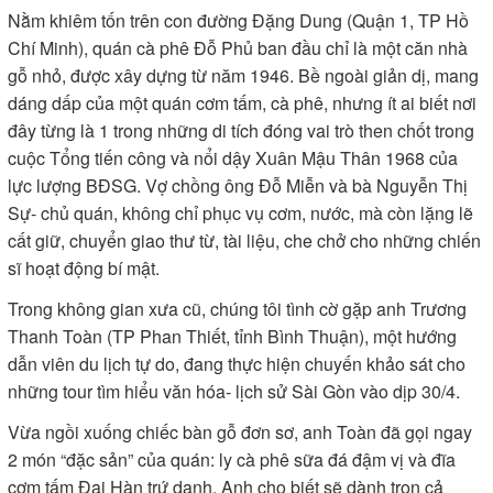
Nằm khiêm tốn trên con đường Đặng Dung (Quận 1, TP Hồ
Chí Minh), quán cà phê Đỗ Phủ ban đầu chỉ là một căn nhà
gỗ nhỏ, được xây dựng từ năm 1946. Bề ngoài giản dị, mang
dáng dấp của một quán cơm tấm, cà phê, nhưng ít ai biết nơi
đây từng là 1 trong những di tích đóng vai trò then chốt trong
cuộc Tổng tiến công và nổi dậy Xuân Mậu Thân 1968 của
lực lượng BĐSG. Vợ chồng ông Đỗ Miễn và bà Nguyễn Thị
Sự- chủ quán, không chỉ phục vụ cơm, nước, mà còn lặng lẽ
cất giữ, chuyển giao thư từ, tài liệu, che chở cho những chiến
sĩ hoạt động bí mật.
Trong không gian xưa cũ, chúng tôi tình cờ gặp anh Trương
Thanh Toàn (TP Phan Thiết, tỉnh Bình Thuận), một hướng
dẫn viên du lịch tự do, đang thực hiện chuyến khảo sát cho
những tour tìm hiểu văn hóa- lịch sử Sài Gòn vào dịp 30/4.
Vừa ngồi xuống chiếc bàn gỗ đơn sơ, anh Toàn đã gọi ngay
2 món “đặc sản” của quán: ly cà phê sữa đá đậm vị và đĩa
cơm tấm Đại Hàn trứ danh. Anh cho biết sẽ dành trọn cả