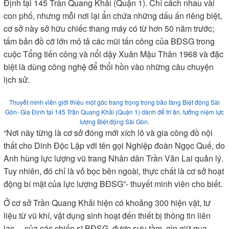
Định tại 145 Trần Quang Khải (Quận 1). Chỉ cách nhau vài
con phố, nhưng mỗi nơi lại ẩn chứa những dấu ấn riêng biệt,
cơ sở này sở hữu chiếc thang máy có từ hơn 50 năm trước;
tấm bản đồ cỡ lớn mô tả các mũi tấn công của BĐSG trong
cuộc Tổng tiến công và nổi dậy Xuân Mậu Thân 1968 và đặc
biệt là dùng công nghệ để thổi hồn vào những câu chuyện
lịch sử.
Thuyết minh viên giới thiệu một góc trang trọng trong bảo tàng Biệt động Sài
Gòn- Gia Định tại 145 Trần Quang Khải (Quận 1) dành để tri ân, tưởng niệm lực
lượng Biệt động Sài Gòn.
“Nơi này từng là cơ sở đóng mới xích lô và gia công đồ nội
thất cho Dinh Độc Lập với tên gọi Nghiệp đoàn Ngọc Quế, do
Anh hùng lực lượng vũ trang Nhân dân Trần Văn Lai quản lý.
Tuy nhiên, đó chỉ là vỏ bọc bên ngoài, thực chất là cơ sở hoạt
động bí mật của lực lượng BĐSG”- thuyết minh viên cho biết.
Ở cơ sở Trần Quang Khải hiện có khoảng 300 hiện vật, tư
liệu từ vũ khí, vật dụng sinh hoạt đến thiết bị thông tin liên
lạc… của các chiến sĩ BĐSG, được sưu tầm, gìn giữ qua