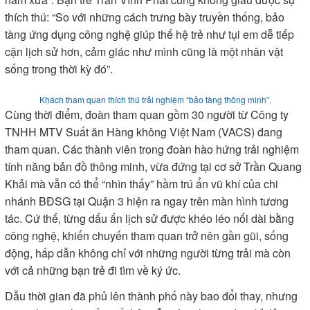
thích thú: “So với những cách trưng bày truyền thống, bảo
tàng ứng dụng công nghệ giúp thế hệ trẻ như tụi em dễ tiếp
cận lịch sử hơn, cảm giác như mình cũng là một nhân vật
sống trong thời kỳ đó”.
Khách tham quan thích thú trải nghiệm “bảo tàng thông minh”.
Cùng thời điểm, đoàn tham quan gồm 30 người từ Công ty
TNHH MTV Suất ăn Hàng không Việt Nam (VACS) đang
tham quan. Các thành viên trong đoàn hào hứng trải nghiệm
tính năng bản đồ thông minh, vừa đứng tại cơ sở Trần Quang
Khải mà vẫn có thể “nhìn thấy” hầm trú ẩn vũ khí của chi
nhánh BĐSG tại Quận 3 hiện ra ngay trên màn hình tương
tác. Cứ thế, từng dấu ấn lịch sử được khéo léo nối dài bằng
công nghệ, khiến chuyến tham quan trở nên gần gũi, sống
động, hấp dẫn không chỉ với những người từng trải mà còn
với cả những bạn trẻ đi tìm về ký ức.
Dẫu thời gian đã phủ lên thành phố này bao đổi thay, nhưng