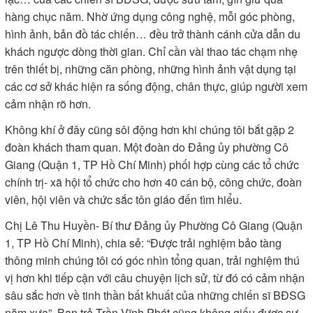
hàng chục năm. Nhờ ứng dụng công nghệ, mỗi góc phòng,
hình ảnh, bản đồ tác chiến… đều trở thành cánh cửa dẫn du
khách ngược dòng thời gian. Chỉ cần vài thao tác chạm nhẹ
trên thiết bị, những căn phòng, những hình ảnh vật dụng tại
các cơ sở khác hiện ra sống động, chân thực, giúp người xem
cảm nhận rõ hơn.
Không khí ở đây cũng sôi động hơn khi chúng tôi bắt gặp 2
đoàn khách tham quan. Một đoàn do Đảng ủy phường Cô
Giang (Quận 1, TP Hồ Chí Minh) phối hợp cùng các tổ chức
chính trị- xã hội tổ chức cho hơn 40 cán bộ, công chức, đoàn
viên, hội viên và chức sắc tôn giáo đến tìm hiểu.
Chị Lê Thu Huyền- Bí thư Đảng ủy Phường Cô Giang (Quận
1, TP Hồ Chí Minh), chia sẻ: “Được trải nghiệm bảo tàng
thông minh chúng tôi có góc nhìn tổng quan, trải nghiệm thú
vị hơn khi tiếp cận với câu chuyện lịch sử, từ đó có cảm nhận
sâu sắc hơn về tinh thần bất khuất của những chiến sĩ BĐSG
năm xưa”. Bạn trẻ Trần Vĩnh Phát cũng không giấu được sự