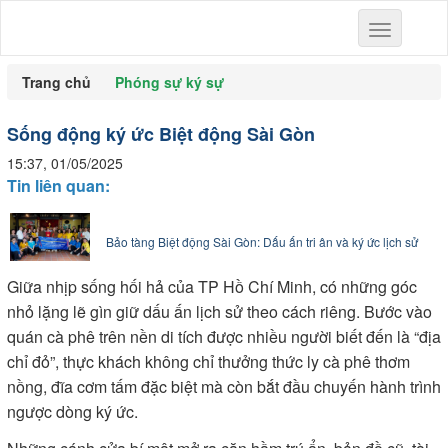
Toggle
navigation
Trang chủ
Phóng sự ký sự
Sống động ký ức Biệt động Sài Gòn
15:37, 01/05/2025
Tin liên quan:
Bảo tàng Biệt động Sài Gòn: Dấu ấn tri ân và ký ức lịch sử
Giữa nhịp sống hối hả của TP Hồ Chí Minh, có những góc
nhỏ lặng lẽ gìn giữ dấu ấn lịch sử theo cách riêng. Bước vào
quán cà phê trên nền di tích được nhiều người biết đến là “địa
chỉ đỏ”, thực khách không chỉ thưởng thức ly cà phê thơm
nồng, đĩa cơm tấm đặc biệt mà còn bắt đầu chuyến hành trình
ngược dòng ký ức.