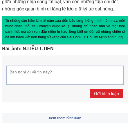
giữa những nhịp sống tất bật, vẫn còn những “địa chỉ đỏ”,
những góc quán bình dị lặng lẽ lưu giữ ký ức oai hùng.
Từ những căn hầm bí mật năm xưa đến bảo tàng thông minh hôm nay, mỗi
bước chân, mỗi câu chuyện được kể lại không chỉ nhắc nhớ về một thời
oanh liệt, mà còn vun đắp niềm tự hào, lòng biết ơn đối với những chiến sĩ
đã âm thầm viết nên trang sử vàng của Sài Gòn- TP Hồ Chí Minh anh hùng.
Bài, ảnh: N.LIỄU-T.TIÊN
Gửi bình luận
Xem thêm bình luận