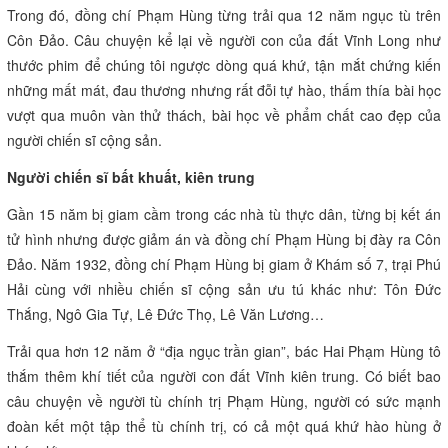
Trong đó, đồng chí Phạm Hùng từng trải qua 12 năm ngục tù trên
Côn Đảo. Câu chuyện kể lại về người con của đất Vĩnh Long như
thước phim để chúng tôi ngược dòng quá khứ, tận mắt chứng kiến
những mất mát, đau thương nhưng rất đỗi tự hào, thấm thía bài học
vượt qua muôn vàn thử thách, bài học về phẩm chất cao đẹp của
người chiến sĩ cộng sản.
Người chiến sĩ bất khuất, kiên trung
Gần 15 năm bị giam cầm trong các nhà tù thực dân, từng bị kết án
tử hình nhưng được giảm án và đồng chí Phạm Hùng bị đày ra Côn
Đảo. Năm 1932, đồng chí Phạm Hùng bị giam ở Khám số 7, trại Phú
Hải cùng với nhiều chiến sĩ cộng sản ưu tú khác như: Tôn Đức
Thắng, Ngô Gia Tự, Lê Đức Thọ, Lê Văn Lương…
Trải qua hơn 12 năm ở “địa ngục trần gian”, bác Hai Phạm Hùng tô
thắm thêm khí tiết của người con đất Vĩnh kiên trung. Có biết bao
câu chuyện về người tù chính trị Phạm Hùng, người có sức mạnh
đoàn kết một tập thể tù chính trị, có cả một quá khứ hào hùng ở