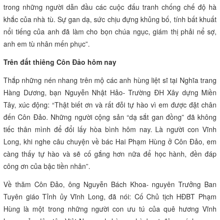
trong những người dẫn đầu các cuộc đấu tranh chống chế độ hà
khắc của nhà tù. Sự gan dạ, sức chịu đựng khủng bố, tính bất khuất
nổi tiếng của anh đã làm cho bọn chúa ngục, giám thị phải nể sợ,
anh em tù nhân mến phục”.
Trên đất thiêng Côn Đảo hôm nay
Thắp những nén nhang trên mộ các anh hùng liệt sĩ tại Nghĩa trang
Hàng Dương, bạn Nguyễn Nhật Hảo- Trường ĐH Xây dựng Miền
Tây, xúc động: “Thật biết ơn và rất đỗi tự hào vì em được đặt chân
đến Côn Đảo. Những người cộng sản “dạ sắt gan đồng” đã không
tiếc thân mình để đổi lấy hòa bình hôm nay. Là người con Vĩnh
Long, khi nghe câu chuyện về bác Hai Phạm Hùng ở Côn Đảo, em
càng thấy tự hào và sẽ cố gắng hơn nữa để học hành, đền đáp
công ơn của bậc tiền nhân”.
Về thăm Côn Đảo, ông Nguyễn Bách Khoa- nguyên Trưởng Ban
Tuyên giáo Tỉnh ủy Vĩnh Long, đã nói: Cố Chủ tịch HĐBT Phạm
Hùng là một trong những người con ưu tú của quê hương Vĩnh