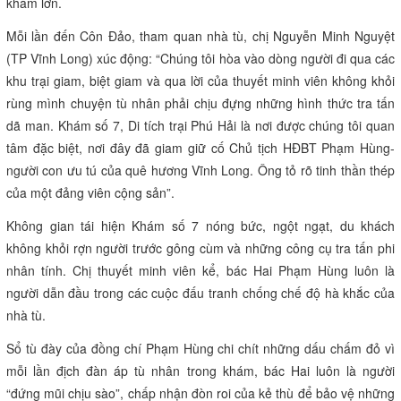
khám lớn.
Mỗi lần đến Côn Đảo, tham quan nhà tù, chị Nguyễn Minh Nguyệt
(TP Vĩnh Long) xúc động: “Chúng tôi hòa vào dòng người đi qua các
khu trại giam, biệt giam và qua lời của thuyết minh viên không khỏi
rùng mình chuyện tù nhân phải chịu đựng những hình thức tra tấn
dã man. Khám số 7, Di tích trại Phú Hải là nơi được chúng tôi quan
tâm đặc biệt, nơi đây đã giam giữ cố Chủ tịch HĐBT Phạm Hùng-
người con ưu tú của quê hương Vĩnh Long. Ông tỏ rõ tinh thần thép
của một đảng viên cộng sản”.
Không gian tái hiện Khám số 7 nóng bức, ngột ngạt, du khách
không khỏi rợn người trước gông cùm và những công cụ tra tấn phi
nhân tính. Chị thuyết minh viên kể, bác Hai Phạm Hùng luôn là
người dẫn đầu trong các cuộc đấu tranh chống chế độ hà khắc của
nhà tù.
Sổ tù đày của đồng chí Phạm Hùng chi chít những dấu chấm đỏ vì
mỗi lần địch đàn áp tù nhân trong khám, bác Hai luôn là người
“đứng mũi chịu sào”, chấp nhận đòn roi của kẻ thù để bảo vệ những