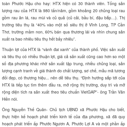
toàn Phước Hậu cho hay: HTX hiện có 30 thành viên. Tổng sản
lượng rau của HTX là 980 tấn/năm, gồm khoảng 20 chủng loại rau
gồm rau ăn lá, rau mùi và củ quả (củ cải, bầu bí, đậu bắp…). Thị
trường tiêu thụ là “40% vào một số siêu thị ở Vĩnh Long, TP Cần
Thơ, trường mầm non, 60% bán qua thương lái và nhìn chung sản
xuất ra bao nhiêu tiêu thụ hết bấy nhiêu”.
Thuận lợi của HTX là “vành đai xanh” của thành phố. Việc sản xuất
và tiêu thụ có nhiều thuận lợi, giá cả sản xuất cũng cao hơn so một
số địa phương khác nhờ sản xuất tập trung, nhiều chủng loại, sản
lượng cạnh tranh về giá thành do chất lượng, sơ chế, mẫu mã tương
đối đẹp, có thương hiệu... nên dễ tiêu thụ. “Định hướng sắp tới của
HTX là tiếp tục tìm thêm đầu ra, mở rộng thị trường, duy trì và mở
rộng diện tích ra sản xuất theo tiêu chuẩn VietGAP”- ông Trần Văn
Hiền nói.
Ông Nguyễn Thế Quân- Chủ tịch UBND xã Phước Hậu cho biết,
thực hiện kế hoạch phát triển kinh tế của địa phương, xã đã quy
hoạch phát triển ấp Phước Ngươn A, Phước Lợi A và một phần ấp