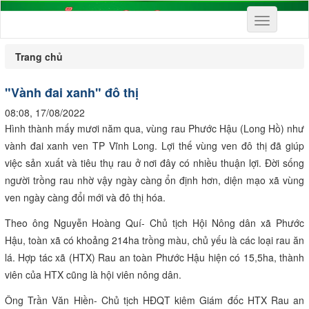
Toggle
navigation
Trang chủ
"Vành đai xanh" đô thị
08:08, 17/08/2022
Hình thành mấy mươi năm qua, vùng rau Phước Hậu (Long Hồ) như
vành đai xanh ven TP Vĩnh Long. Lợi thế vùng ven đô thị đã giúp
việc sản xuất và tiêu thụ rau ở nơi đây có nhiều thuận lợi. Đời sống
người trồng rau nhờ vậy ngày càng ổn định hơn, diện mạo xã vùng
ven ngày càng đổi mới và đô thị hóa.
Theo ông Nguyễn Hoàng Quí- Chủ tịch Hội Nông dân xã Phước
Hậu, toàn xã có khoảng 214ha trồng màu, chủ yếu là các loại rau ăn
lá. Hợp tác xã (HTX) Rau an toàn Phước Hậu hiện có 15,5ha, thành
viên của HTX cũng là hội viên nông dân.
Ông Trần Văn Hiền- Chủ tịch HĐQT kiêm Giám đốc HTX Rau an