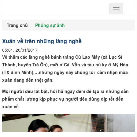
Toggle
navigation
Trang chủ
Phóng sự ảnh
Xuân về trên những làng nghề
05:01, 20/01/2017
Về thăm các làng nghề
b
ánh tráng Cù Lao Mây (xã Lục Sĩ
Thành, huyện Trà Ôn),
m
ứt
ở
Cái Vồn và
t
àu
h
ũ
k
y
ở
Mỹ Hòa
(TX
Bình Minh
)
,…
những ngày này chúng tôi cảm nhận mùa
xuân đang đến thệt gần.
Mọi người đều tất bật, hối hả ngày đêm để tạo ra những sản
phẩm chất lượng kịp phục vụ người tiêu dùng dịp tết đến
xuân về.