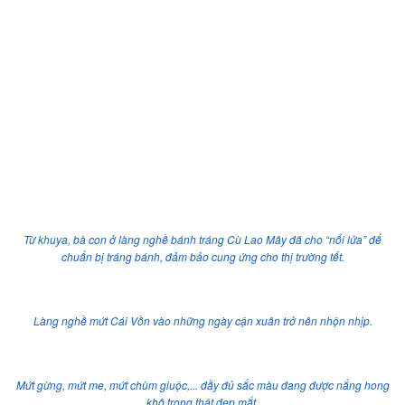
Từ khuya, bà con ở làng nghề bánh tráng Cù Lao Mây đã cho “nổi lửa” để
chuẩn bị tráng bánh, đảm bảo cung ứng cho thị trường tết.
Làng nghề mứt Cái Vồn vào những ngày cận xuân trở nên nhộn nhịp.
Mứt gừng, mứt me, mứt chùm giuộc,... đầy đủ sắc màu đang được nắng hong
khô trong thật đẹp mắt.