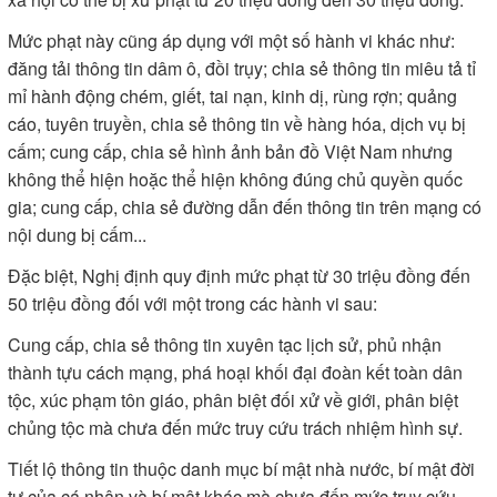
Mức phạt này cũng áp dụng với một số hành vi khác như:
đăng tải thông tin dâm ô, đồi trụy; chia sẻ thông tin miêu tả tỉ
mỉ hành động chém, giết, tai nạn, kinh dị, rùng rợn; quảng
cáo, tuyên truyền, chia sẻ thông tin về hàng hóa, dịch vụ bị
cấm; cung cấp, chia sẻ hình ảnh bản đồ Việt Nam nhưng
không thể hiện hoặc thể hiện không đúng chủ quyền quốc
gia; cung cấp, chia sẻ đường dẫn đến thông tin trên mạng có
nội dung bị cấm...
Đặc biệt, Nghị định quy định mức phạt từ 30 triệu đồng đến
50 triệu đồng đối với một trong các hành vi sau:
Cung cấp, chia sẻ thông tin xuyên tạc lịch sử, phủ nhận
thành tựu cách mạng, phá hoại khối đại đoàn kết toàn dân
tộc, xúc phạm tôn giáo, phân biệt đối xử về giới, phân biệt
chủng tộc mà chưa đến mức truy cứu trách nhiệm hình sự.
Tiết lộ thông tin thuộc danh mục bí mật nhà nước, bí mật đời
tư của cá nhân và bí mật khác mà chưa đến mức truy cứu