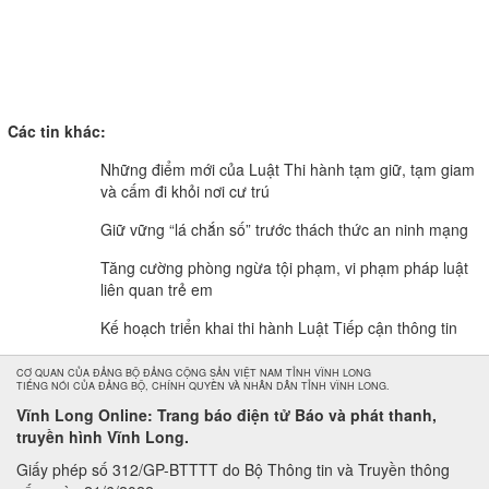
Các tin khác:
Những điểm mới của Luật Thi hành tạm giữ, tạm giam
và cấm đi khỏi nơi cư trú
Giữ vững “lá chắn số” trước thách thức an ninh mạng
Tăng cường phòng ngừa tội phạm, vi phạm pháp luật
liên quan trẻ em
Kế hoạch triển khai thi hành Luật Tiếp cận thông tin
CƠ QUAN CỦA ĐẢNG BỘ ĐẢNG CỘNG SẢN VIỆT NAM TỈNH VĨNH LONG
TIẾNG NÓI CỦA ĐẢNG BỘ, CHÍNH QUYỀN VÀ NHÂN DÂN TỈNH VĨNH LONG.
Vĩnh Long Online: Trang báo điện tử Báo và phát thanh,
truyền hình Vĩnh Long.
Giấy phép số 312/GP-BTTTT do Bộ Thông tin và Truyền thông