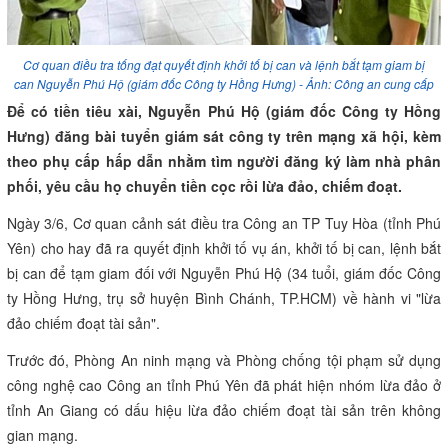
Cơ quan điều tra tống đạt quyết định khởi tố bị can và lệnh bắt tạm giam bị
can Nguyễn Phú Hộ (giám đốc Công ty Hồng Hưng) - Ảnh: Công an cung cấp
Để có tiền tiêu xài, Nguyễn Phú Hộ (giám đốc Công ty Hồng
Hưng) đăng bài tuyển giám sát công ty trên mạng xã hội, kèm
theo phụ cấp hấp dẫn nhằm tìm người đăng ký làm nhà phân
phối, yêu cầu họ chuyển tiền cọc rồi lừa đảo, chiếm đoạt.
Ngày 3/6, Cơ quan cảnh sát điều tra Công an TP Tuy Hòa (tỉnh Phú
Yên) cho hay đã ra quyết định khởi tố vụ án, khởi tố bị can, lệnh bắt
bị can để tạm giam đối với Nguyễn Phú Hộ (34 tuổi, giám đốc Công
ty Hồng Hưng, trụ sở huyện Bình Chánh, TP.HCM) về hành vi "
lừa
đảo
chiếm đoạt tài sản".
Trước đó, Phòng An ninh mạng và Phòng chống tội phạm sử dụng
công nghệ cao Công an tỉnh
Phú Yên
đã phát hiện nhóm lừa đảo ở
tỉnh An Giang có dấu hiệu lừa đảo chiếm đoạt tài sản trên không
gian mạng.