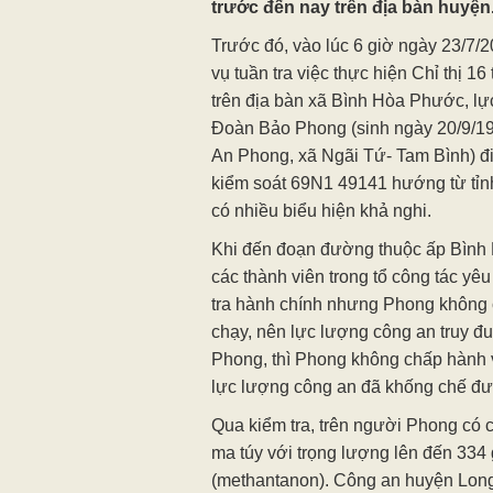
trước đến nay trên địa bàn huyện
Trước đó, vào lúc 6 giờ ngày 23/7/2
vụ tuần tra việc thực hiện Chỉ thị 
trên địa bàn xã Bình Hòa Phước, lự
Đoàn Bảo Phong (sinh ngày 20/9/199
An Phong, xã Ngãi Tứ- Tam Bình) đ
kiểm soát 69N1 49141 hướng từ tỉn
có nhiều biểu hiện khả nghi.
Khi đến đoạn đường thuộc ấp Bình 
các thành viên trong tổ công tác y
tra hành chính nhưng Phong không 
chạy, nên lực lượng công an truy đ
Phong, thì Phong không chấp hành v
lực lượng công an đã khống chế đ
Qua kiểm tra, trên người Phong có c
ma túy với trọng lượng lên đến 334 
(methantanon). Công an huyện Long H