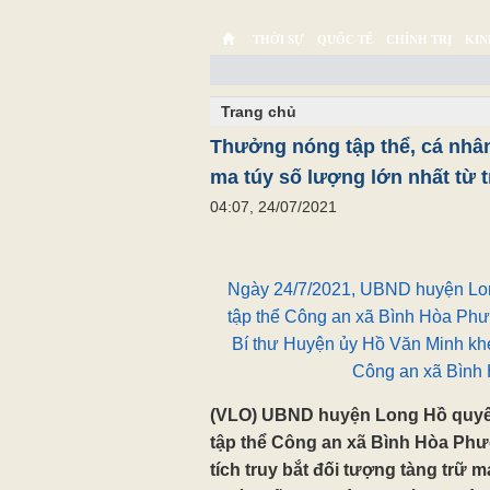
THỜI SỰ
QUỐC TẾ
CHÍNH TRỊ
KIN
CHUYỆN TỬ TẾ
MULTIMEDIA
PHÓNG SỰ K
Trang chủ
Thưởng nóng tập thể, cá nhân
ma túy số lượng lớn nhất từ 
04:07, 24/07/2021
Ngày 24/7/2021, UBND huyện Lon
tập thể Công an xã Bình Hòa Phư
Bí thư Huyện ủy Hồ Văn Minh kh
Công an xã Bình
(VLO) UBND huyện Long Hồ quyế
tập thể Công an xã Bình Hòa Phư
tích truy bắt đối tượng tàng trữ 