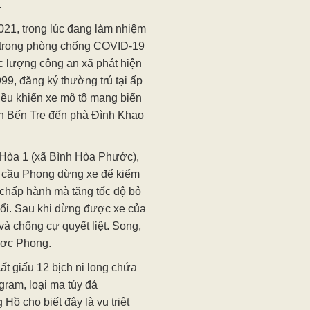
.
021, trong lúc đang làm nhiệm
16 trong phòng chống COVID-19
c lượng công an xã phát hiện
9, đăng ký thường trú tại ấp
iều khiển xe mô tô mang biển
h Bến Tre đến phà Đình Khao
Hòa 1 (xã Bình Hòa Phước),
êu cầu Phong dừng xe để kiểm
chấp hành mà tăng tốc độ bỏ
uổi. Sau khi dừng được xe của
à chống cự quyết liệt. Song,
ược Phong.
ất giấu 12 bịch ni long chứa
gram, loại ma túy đá
ồ cho biết đây là vụ triệt