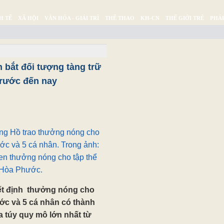
H TẾ
XÃ HỘI
VĂN HÓA - GIẢI TRÍ
THỂ THAO
KH-CN
THẾ GIỚI TRẺ
PHÁP
Ý SỰ
SỨC KHỎE
THƯ GIÃN
 bắt đối tượng tàng trữ
trước đến nay
g Hồ trao thưởng nóng cho
ớc và 5 cá nhân. Trong ảnh:
en thưởng nóng cho tập thể
 Hòa Phước.
t định thưởng nóng cho
ớc và 5 cá nhân có thành
ma túy quy mô lớn nhất từ