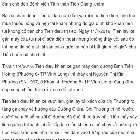
đình chở đến Bệnh viện Tâm thần Tiền Giang khám.
Bác sĩ chẩn đoán Tiến bị đau nửa đầu và rối loạn tiền đình, cho toa
mua thuốc uống và hẹn tái khám nhưng do gia đình khó khăn nên
tui không có tiền cho Tiến điều trị tiếp. Ngày 11/4/2016, Tiến lấy xe
gắn máy của tui nói đi sửa điện thoại nhưng không thấy về, sau đó
thì nghe tin nó giật tài sản của người ta nên bị bắt giam tới giờ”- cha
Tiến buồn bã cho biết.
Trưa 11/4/2016, Tiến điều khiển xe gắn máy đến đường Đinh Tiên
Hoàng (Phường 8- TP Vĩnh Long) thì thấy chị Nguyễn Thị Kim
Phượng (SN 1997, ở Khóm 4, Phường 8- TP Vĩnh Long) đang đi xe
đạp cùng chiều, trên rổ xe có để túi xách.
Tiến liền điều khiển xe vượt lên, giật lấy túi xách của chị Phượng rồi
tăng ga chạy về hướng cầu Đường Chừa. Chị Phượng tri hô “cướp,
cướp” và một số người đi đường đã đuổi theo truy bắt. Tiến thấy vậy
liền quăng túi xách lại rồi tiếp tục điều khiển xe bỏ chạy về hướng xã
Lộc Hòa. Gần đến nhà thì xe Tiến đâm vào tường rào của một nhà