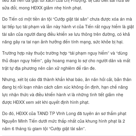
tiêu xài nên đã giật túi xách của chị Phượng. Bị cáo biết sai hứa sẽ
sửa đổi, mong HĐXX giảm nhẹ hình phạt.
Do Tiến có một tiền án tội “Cướp giật tài sản” chưa được xóa án mà
lại tiếp tục tái phạm và lần này hành vi của Tiến rất nguy hiểm là giật
tài sản của người đang điều khiển xe lưu thông trên đường, có khả
năng gây ra tai nạn ảnh hưởng đến tính mạng, sức khỏe bị hại.
Trường hợp này thuộc trường hợp “tái phạm nguy hiểm” và “dùng
thủ đoạn nguy hiểm”, gây hoang mang lo sợ cho người dân và mất
trật tự địa phương nên cần xử nghiêm để răn đe.
Nhưng, xét bị cáo đã thành khẩn khai báo, ăn năn hối cải, bản thân
đang bị rối loạn nhân cách cảm xúc không ổn định, hạn chế năng
lực nhận thức và điều khiển hành vi là những tình tiết giảm nhẹ
được HĐXX xem xét khi quyết định hình phạt.
Do đó, HĐXX của TAND TP Vĩnh Long đã tuyên án sơ thẩm phạt
Nguyễn Minh Tiến dưới mức thấp nhất của khung hình phạt là 2
năm 6 tháng tù giam tội “Cướp giật tài sản”.