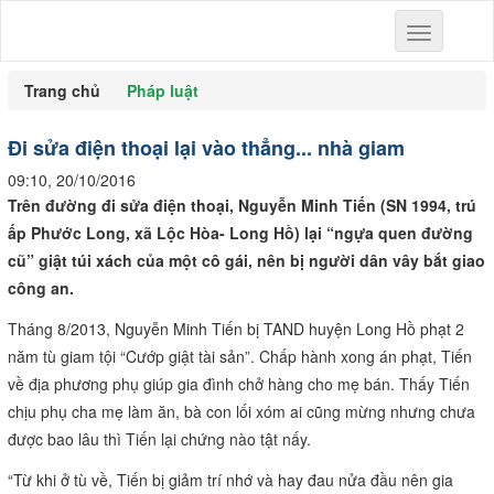
Toggle
navigation
Trang chủ
Pháp luật
Đi sửa điện thoại lại vào thẳng... nhà giam
09:10, 20/10/2016
Trên đường đi sửa điện thoại, Nguyễn Minh Tiến (SN 1994, trú
ấp Phước Long, xã Lộc Hòa- Long Hồ) lại “ngựa quen đường
cũ” giật túi xách của một cô gái, nên bị người dân vây bắt giao
công an.
Tháng 8/2013, Nguyễn Minh Tiến bị TAND huyện Long Hồ phạt 2
năm tù giam tội “Cướp giật tài sản”. Chấp hành xong án phạt, Tiến
về địa phương phụ giúp gia đình chở hàng cho mẹ bán. Thấy Tiến
chịu phụ cha mẹ làm ăn, bà con lối xóm ai cũng mừng nhưng chưa
được bao lâu thì Tiến lại chứng nào tật nấy.
“Từ khi ở tù về, Tiến bị giảm trí nhớ và hay đau nửa đầu nên gia