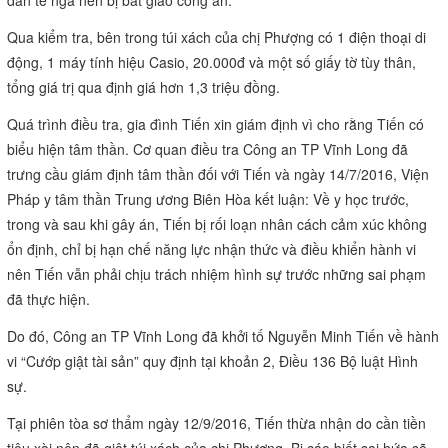
dân té ngã nên bị bắt giao công an.
Qua kiểm tra, bên trong túi xách của chị Phượng có 1 điện thoại di
động, 1 máy tính hiệu Casio, 20.000đ và một số giấy tờ tùy thân,
tổng giá trị qua định giá hơn 1,3 triệu đồng.
Quá trình điều tra, gia đình Tiến xin giám định vì cho rằng Tiến có
biểu hiện tâm thần. Cơ quan điều tra Công an TP Vĩnh Long đã
trưng cầu giám định tâm thần đối với Tiến và ngày 14/7/2016, Viện
Pháp y tâm thần Trung ương Biên Hòa kết luận: Về y học trước,
trong và sau khi gây án, Tiến bị rối loạn nhân cách cảm xúc không
ổn định, chỉ bị hạn chế năng lực nhận thức và điều khiển hành vi
nên Tiến vẫn phải chịu trách nhiệm hình sự trước những sai phạm
đã thực hiện.
Do đó, Công an TP Vĩnh Long đã khởi tố Nguyễn Minh Tiến về hành
vi “Cướp giật tài sản” quy định tại khoản 2, Điều 136 Bộ luật Hình
sự.
Tại phiên tòa sơ thẩm ngày 12/9/2016, Tiến thừa nhận do cần tiền