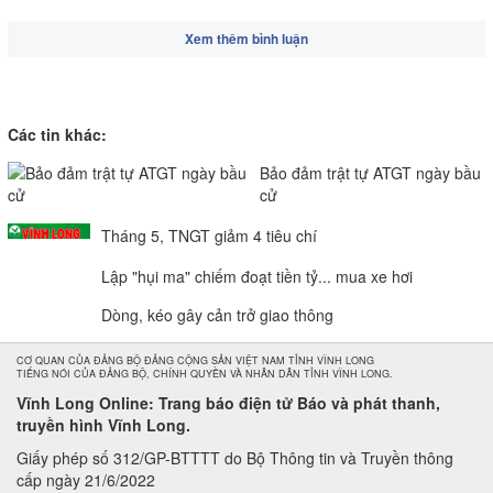
Xem thêm bình luận
Các tin khác:
Bảo đảm trật tự ATGT ngày bầu
cử
Tháng 5, TNGT giảm 4 tiêu chí
Lập "hụi ma" chiếm đoạt tiền tỷ... mua xe hơi
Dòng, kéo gây cản trở giao thông
CƠ QUAN CỦA ĐẢNG BỘ ĐẢNG CỘNG SẢN VIỆT NAM TỈNH VĨNH LONG
TIẾNG NÓI CỦA ĐẢNG BỘ, CHÍNH QUYỀN VÀ NHÂN DÂN TỈNH VĨNH LONG.
Vĩnh Long Online: Trang báo điện tử Báo và phát thanh,
truyền hình Vĩnh Long.
Giấy phép số 312/GP-BTTTT do Bộ Thông tin và Truyền thông
cấp ngày 21/6/2022