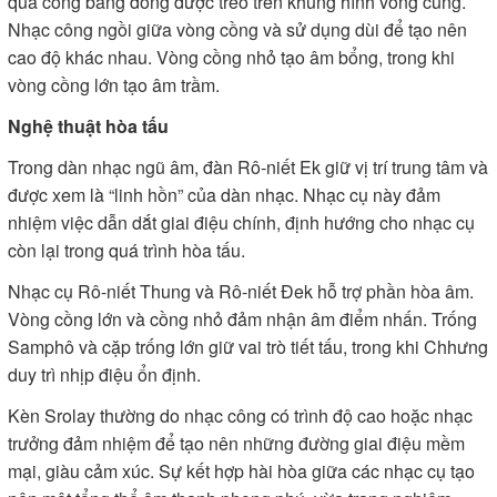
quả cồng bằng đồng được treo trên khung hình vòng cung.
Nhạc công ngồi giữa vòng cồng và sử dụng dùi để tạo nên
cao độ khác nhau. Vòng cồng nhỏ tạo âm bổng, trong khi
vòng cồng lớn tạo âm trầm.
Nghệ thuật hòa tấu
Trong dàn nhạc ngũ âm, đàn Rô-niết Ek giữ vị trí trung tâm và
được xem là “linh hồn” của dàn nhạc. Nhạc cụ này đảm
nhiệm việc dẫn dắt giai điệu chính, định hướng cho nhạc cụ
còn lại trong quá trình hòa tấu.
Nhạc cụ Rô-niết Thung và Rô-niết Đek hỗ trợ phần hòa âm.
Vòng cồng lớn và cồng nhỏ đảm nhận âm điểm nhấn. Trống
Samphô và cặp trống lớn giữ vai trò tiết tấu, trong khi Chhưng
duy trì nhịp điệu ổn định.
Kèn Srolay thường do nhạc công có trình độ cao hoặc nhạc
trưởng đảm nhiệm để tạo nên những đường giai điệu mềm
mại, giàu cảm xúc. Sự kết hợp hài hòa giữa các nhạc cụ tạo