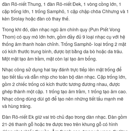
đàn Rô-niết Thung, 1 đàn Rô-niết Đek, 1 vòng cồng lớn, 1
cặp trống lớn, 1 trống Samphô, 1 cặp chập chõa Chhưng và 1
kèn Srolay hoặc đàn cò thay thế.
Trong khi đó, dàn nhạc ngũ âm chính quy (Pưn Piết Vong
Thom) có quy mô lớn hơn, gồm đầy đủ 9 loại nhạc cụ với hệ
thống âm thanh hoàn chỉnh. Trống Samphô- loại trống 2 mặt
có kích thước trung bình, được bịt bằng da bò hoặc da trâu.
Một mặt tạo âm trầm, mặt còn lại tạo âm bổng.
Nhạc công sử dụng hai tay đánh trực tiếp lên mặt trống để
tạo tiết tấu và dẫn nhịp cho toàn bộ dàn nhạc. Cặp trống lớn,
gồm 2 chiếc trống có kích thước tương đương nhau, được
ghép thành một cặp. 1 trống tạo âm trầm, 1 trống tạo âm cao.
Nhạc công dùng dùi gõ để tạo nên những tiết tấu mạnh mẽ
và hùng tráng.
Đàn Rô-niết Ek giữ vai trò chủ đạo trong dàn nhạc. Đàn gồm
21-26 thanh gỗ hoặc tre được treo trên khung gỗ có hình