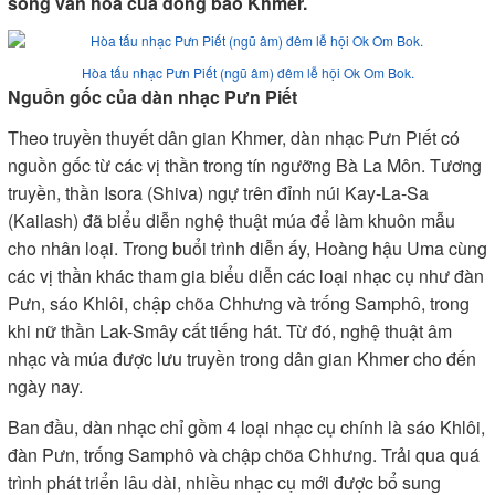
sống văn hóa của đồng bào Khmer.
Hòa tấu nhạc Pưn Piết (ngũ âm) đêm lễ hội Ok Om Bok.
Nguồn gốc của dàn nhạc Pưn Piết
Theo truyền thuyết dân gian Khmer, dàn nhạc Pưn Piết có
nguồn gốc từ các vị thần trong tín ngưỡng Bà La Môn. Tương
truyền, thần Isora (Shiva) ngự trên đỉnh núi Kay-La-Sa
(Kailash) đã biểu diễn nghệ thuật múa để làm khuôn mẫu
cho nhân loại. Trong buổi trình diễn ấy, Hoàng hậu Uma cùng
các vị thần khác tham gia biểu diễn các loại nhạc cụ như đàn
Pưn, sáo Khlôi, chập chõa Chhưng và trống Samphô, trong
khi nữ thần Lak-Smây cất tiếng hát. Từ đó, nghệ thuật âm
nhạc và múa được lưu truyền trong dân gian Khmer cho đến
ngày nay.
Ban đầu, dàn nhạc chỉ gồm 4 loại nhạc cụ chính là sáo Khlôi,
đàn Pưn, trống Samphô và chập chõa Chhưng. Trải qua quá
trình phát triển lâu dài, nhiều nhạc cụ mới được bổ sung