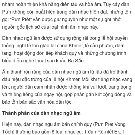
nhằm hoàn thiện khả năng diễn tấu và hòa âm. Tuy cây đàn
Pưn không còn xuất hiện trong dàn nhạc hiện đại, nhưng tên
gọi “Pưn Piết” vẫn được giữ nguyên như một sự ghi nhớ
nguồn gốc lịch sử của loại hình âm nhạc này.
Dàn nhạc ngũ âm được sử dụng rộng rãi trong lễ hội truyền
thống, nghi lễ tôn giáo tại chùa Khmer, lễ cầu phước, đám
tang, hoạt động đón tiếp khách quý và những chương trình
biểu diễn nghệ thuật sân khấu Ba Sắc.
Âm thanh rộn ràng của dàn nhạc ngũ âm từ lâu đã trở thành
dấu hiệu đặc trưng của lễ hội Khmer. Mỗi khi tiếng nhạc vang
lên, người dân cảm nhận được không khí vui tươi, trang trọng
và thiêng liêng của ngày hội, góp phần gắn kết cộng đồng và
bảo tồn bản sắc văn hóa dân tộc.
Thành phần của dàn nhạc ngũ âm
Hiện nay, dàn nhạc ngũ âm bán chính quy (Pưn Piết Vong
Tốch) thường bao gồm 8 loại nhạc cụ: 1 đàn Rô-niết Ek, 1