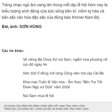
Tiếng nhạc ngũ âm vang lên trong mỗi dịp lễ hội hôm nay là
biểu tượng sinh động của sức sống bền bỉ, niềm tự hào và
bản sắc văn hóa đặc sắc của đồng bào Khmer Nam Bộ.
Bài, ảnh: SƠN HÙNG
Các tin khác:
Về viếng Bà Chúa Xứ núi Sam, ngắm hoa phượng nở
rực đỏ ngày hè
Hơn 320 tỉ đồng mở rộng Công viên trái cây Cái Bè
Khai mạc Tuần lễ Văn hóa - Ẩm thực “Bến Tre Tết
Đoan Ngọ xứ Dừa” năm 2026
Núi Sam mùa lễ hội
CƠ QUAN CỦA ĐẢNG BỘ ĐẢNG CỘNG SẢN VIỆT NAM TỈNH VĨNH LONG
TIẾNG NÓI CỦA ĐẢNG BỘ, CHÍNH QUYỀN VÀ NHÂN DÂN TỈNH VĨNH LONG.