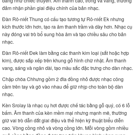
dáng như chiếc thuyền. Âm thanh cao, trong và vang, thường
đảm nhận phần giai điệu chính của bản nhạc.
Đàn Rô-niết Thung có cấu tạo tương tự Rô-niết Ek nhưng
kích thước lớn hơn, tạo ra âm thanh trầm và dày hơn. Nhạc cụ
này đóng vai trò bổ sung hòa âm và tạo chiều sâu cho bản
nhạc.
Đàn Rô-niết Đek làm bằng các thanh kim loại (sắt hoặc hợp
kim), được sắp xếp trên khung gỗ hình chữ nhật. Âm thanh
vang, sáng và ngân dài, tạo màu sắc đặc trưng cho dàn nhạc.
Chập chõa Chhưng gồm 2 đĩa đồng nhỏ được nhạc công
cầm trên tay và gõ vào nhau để giữ nhịp cho toàn bộ dàn
nhạc.
Kèn Srolay là nhạc cụ hơi được chế tác bằng gỗ quý, có 6 lỗ
bấm. Âm thanh của kèn mềm mại nhưng mạnh mẽ, thường
giữ vai trò dẫn dắt giai điệu và thể hiện kỹ thuật biểu diễn
cao. Vòng cồng nhỏ và vòng cồng lớn. Mỗi vòng gồm nhiều