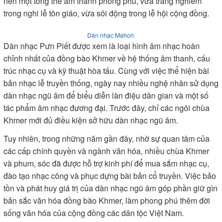
nên một tổng thể âm thanh phong phú, vừa trang nghiêm
trong nghi lễ tôn giáo, vừa sôi động trong lễ hội cộng đồng.
Dàn nhạc Mahori.
Dàn nhạc Pưn Piết được xem là loại hình âm nhạc hoàn
chỉnh nhất của đồng bào Khmer về hệ thống âm thanh, cấu
trúc nhạc cụ và kỹ thuật hòa tấu. Cùng với việc thể hiện bài
bản nhạc lễ truyền thống, ngày nay nhiều nghệ nhân sử dụng
dàn nhạc ngũ âm để biểu diễn làn điệu dân gian và một số
tác phẩm âm nhạc đương đại. Trước đây, chỉ các ngôi chùa
Khmer mới đủ điều kiện sở hữu dàn nhạc ngũ âm.
Tuy nhiên, trong những năm gần đây, nhờ sự quan tâm của
các cấp chính quyền và ngành văn hóa, nhiều chùa Khmer
và phum, sóc đã được hỗ trợ kinh phí để mua sắm nhạc cụ,
đào tạo nhạc công và phục dựng bài bản cổ truyền. Việc bảo
tồn và phát huy giá trị của dàn nhạc ngũ âm góp phần giữ gìn
bản sắc văn hóa đồng bào Khmer, làm phong phú thêm đời
sống văn hóa của cộng đồng các dân tộc Việt Nam.