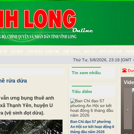
H TẾ
XÃ HỘI
VĂN HÓA - GIẢI TRÍ
THỂ THAO
KH-CN
THẾ GIỚI TRẺ
PHÁP
Thứ Tư, 5/8/2026, 23:18 [GMT 
Ý SỰ
SỨC KHỎE
THƯ GIÃN
Đươ
Tin xem nhiều
hề rửa dừa
Vid
Pr
Tiêu điểm
 vẫn ưng bụng thuê anh
 xã Thạnh Yên, huyện U
 (vệ sinh đọt dừa).
Ban Chỉ đạo 57 phường
An Hội sơ kết hoạt động 6
tháng đầu năm 2026