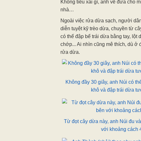
Không tiêu xài gì, anh về đưa cho
nhà…
Ngoài việc rửa dừa sạch, người dân
diễn tuyệt kỹ trèo dừa, chuyền từ c
có thể đập bể trái dừa bằng tay, lộ
chớp... Ai nhìn cũng mê thích, dù ở
rửa dừa.
Không đầy 30 giây, anh Núi có thể
khô và đập trái dừa t
Từ đọt cây dừa này, anh Núi đu và 
với khoảng cách 