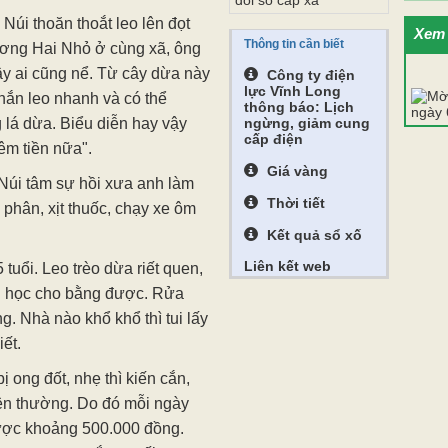
đổi số cấp xã
Núi thoăn thoắt leo lên đọt
Xem 
Thông tin cần biết
ương Hai Nhỏ ở cùng xã, ông
ây ai cũng nể. Từ cây dừa này
Công ty điện
lực Vĩnh Long
hắn leo nhanh và có thể
thông báo: Lịch
lá dừa. Biểu diễn hay vậy
ngừng, giảm cung
cấp điện
êm tiền nữa".
Giá vàng
Núi tâm sự hồi xưa anh làm
Thời tiết
phân, xịt thuốc, chạy xe ôm
Kết quả sổ xố
Liên kết web
 tuổi. Leo trèo dừa riết quen,
tui học cho bằng được. Rửa
g. Nhà nào khổ khổ thì tui lấy
iết.
ị ong đốt, nhẹ thì kiến cắn,
ện thường. Do đó mỗi ngày
ược khoảng 500.000 đồng.