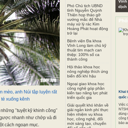
Vĩnh
Phó Chủ tịch UBND
dịch
tỉnh Nguyễn Quỳnh
Thiện họp tháo gỡ
vướng mắc để Nhà
Phó
máy xử lý rác Kim
Hoàng Phát hoạt động
trở lại
Bệnh viện Đa khoa
Vĩnh Long làm chủ kỹ
thuật tim mạch can
thiệp: 100% số ca
thành công
Hội thảo khoa học
nông nghiệp thích ứng
biến đổi khí hậu
Ngoại giao khoa học
công nghệ góp phần
n mèo, anh Núi tập luyện rất
Khai 
kiến tạo năng lực phát
triển quốc gia
quốc 
ị té xuống kênh
Việc 
Giải quyết khó khăn về
NTSH.
giải ngân kinh phí thực
hững "tuyệt kỹ khinh công"
đúng 
hiện nhiệm vụ khoa
ngược nhanh như chớp và đi
công 
học, công nghệ, đổi
bảo a
mới sáng tạo, chuyển
ột cách ngoạn mục.