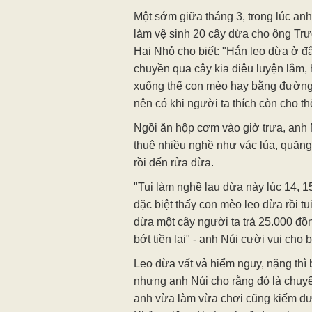
Một sớm giữa tháng 3, trong lúc anh 
làm vệ sinh 20 cây dừa cho ông Tr
Hai Nhỏ cho biết: "Hắn leo dừa ở đ
chuyền qua cây kia điêu luyện lắm, 
xuống thế con mèo hay bằng đường 
nên có khi người ta thích còn cho th
Ngồi ăn hộp cơm vào giờ trưa, anh 
thuê nhiều nghề như vác lúa, quăng 
rồi đến rửa dừa.
"Tui làm nghề lau dừa này lúc 14, 15
đặc biệt thấy con mèo leo dừa rồi 
dừa một cây người ta trả 25.000 đồn
bớt tiền lại" - anh Núi cười vui cho b
Leo dừa vất vả hiểm nguy, nặng thì b
nhưng anh Núi cho rằng đó là chuy
anh vừa làm vừa chơi cũng kiếm đ