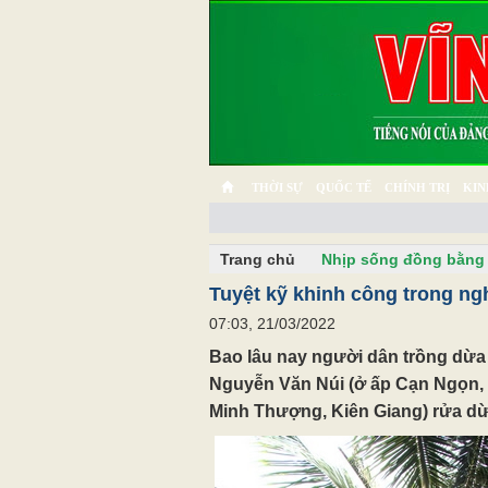
THỜI SỰ
QUỐC TẾ
CHÍNH TRỊ
KIN
CHUYỆN TỬ TẾ
MULTIMEDIA
PHÓNG SỰ K
Trang chủ
Nhịp sống đồng bằng
Tuyệt kỹ khinh công trong ng
07:03, 21/03/2022
Bao lâu nay người dân trồng dừa
Nguyễn Văn Núi (ở ấp Cạn Ngọn,
Minh Thượng, Kiên Giang) rửa dừa