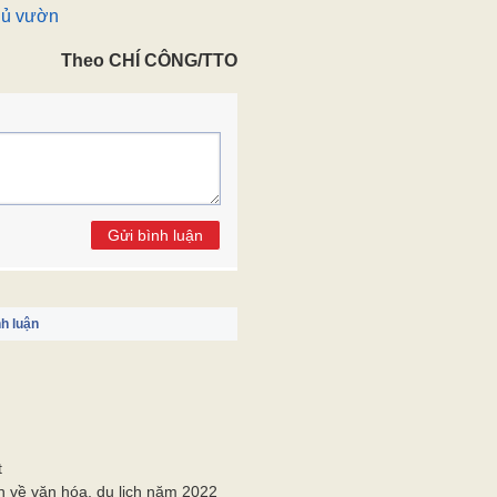
hủ vườn
Theo CHÍ CÔNG/TTO
Gửi bình luận
h luận
t
 về văn hóa, du lịch năm 2022