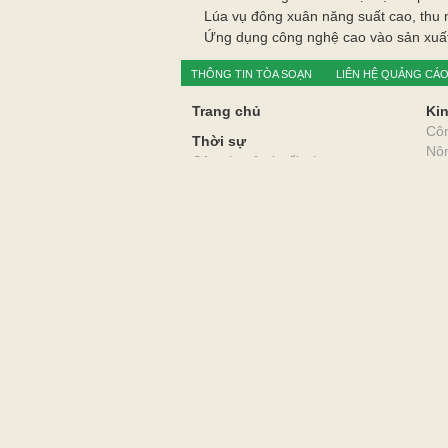
Lúa vụ đông xuân năng suất cao, thu
Ứng dụng công nghệ cao vào sản xuất
THÔNG TIN TÒA SOẠN
LIÊN HỆ QUẢNG CÁ
Trang chủ
Kin
Cô
Thời sự
Nô
Câu chuyện buổi sáng
Thư
Quốc tế
Du 
Chính trị
Xã 
Xây dựng đảng
Y t
Học tập và làm theo TGĐĐ Hồ Chí
Giá
Minh
Hôn
Địa
CƠ QUAN CỦA ĐẢNG BỘ ĐẢNG CỘNG SẢN VIỆT NAM T
TIẾNG NÓI CỦA ĐẢNG BỘ, CHÍNH QUYỀN VÀ NHÂN DÂN