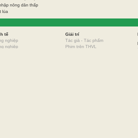
 nhập nông dân thấp
 lúa
O
h tế
Giải trí
ng nghiệp
Tác giả - Tác phẩm
ng nghiệp
Phim trên THVL
ơng mại - Dịch vụ
Khoa học công nghệ
lịch
Thế giới trẻ
hội
Hoạt động Đoàn - Hội
ế
Nhịp cầu bạn bè
o dục - Đào tạo
 nhân gia đình
 chỉ nhân đạo
Vĩnh Long Online: Trang báo điện tử Báo và phát t
ỈNH VĨNH LONG
Giấy phép số 312/GP-BTTTT do Bộ Thông tin và Truyề
 TỈNH VĨNH LONG.
Giám đốc Báo và phát thanh, truyền hình Vĩnh Long: L
Địa chỉ: Số 50, đường Phạm Thái Bường, phường Phước
Điện thoại: 02703.822591. Email: banbientapbvl@gmai