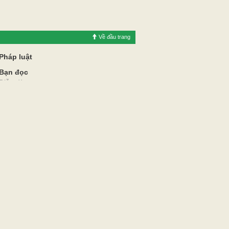
Về đầu trang
Pháp luật
Bạn đọc
Diễn đàn
Luật sư tư vấn
Phản hồi
Nhịp sống đồng bằng
hanh, truyền hình Vĩnh Long.
n thông cấp ngày 21/6/2022
ê Thanh Tuấn
 Hậu, tỉnh Vĩnh Long.
l.com