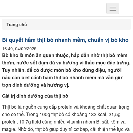
Toggle
navigation
Trang chủ
Bí quyết hầm thịt bò nhanh mềm, chuẩn vị bò kho
16:40, 04/09/2025
Bò kho là món ăn quen thuộc, hấp dẫn nhờ thịt bò mềm
thơm, nước sốt đậm đà và hương vị thảo mộc đặc trưng.
Tuy nhiên, để có được món bò kho đúng điệu, người
nấu cần biết cách hầm thịt bò nhanh mềm mà vẫn giữ
trọn dinh dưỡng và hương vị.
Giá trị dinh dưỡng của thịt bò
Thịt bò là nguồn cung cấp protein và khoáng chất quan trọng
cho cơ thể. Trong 100g thịt bò có khoảng 182 kcal, 21,5g
protein, 10,7g lipid cùng nhiều vitamin nhóm B, sắt, kẽm và
magie. Nhờ đó, thịt bò giúp duy trì cơ bắp, cải thiện thể lực và