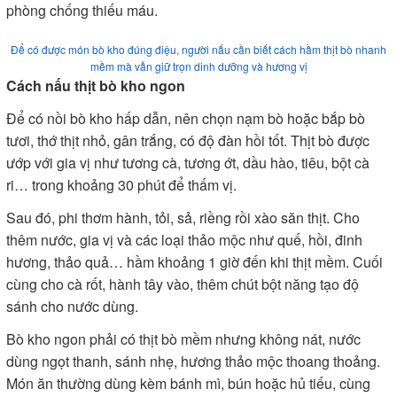
phòng chống thiếu máu.
Để có được món bò kho đúng điệu, người nấu cần biết cách hầm thịt bò nhanh
mềm mà vẫn giữ trọn dinh dưỡng và hương vị
Cách nấu thịt bò kho ngon
Để có nồi bò kho hấp dẫn, nên chọn nạm bò hoặc bắp bò
tươi, thớ thịt nhỏ, gân trắng, có độ đàn hồi tốt. Thịt bò được
ướp với gia vị như tương cà, tương ớt, dầu hào, tiêu, bột cà
ri… trong khoảng 30 phút để thấm vị.
Sau đó, phi thơm hành, tỏi, sả, riềng rồi xào săn thịt. Cho
thêm nước, gia vị và các loại thảo mộc như quế, hồi, đinh
hương, thảo quả… hầm khoảng 1 giờ đến khi thịt mềm. Cuối
cùng cho cà rốt, hành tây vào, thêm chút bột năng tạo độ
sánh cho nước dùng.
Bò kho ngon phải có thịt bò mềm nhưng không nát, nước
dùng ngọt thanh, sánh nhẹ, hương thảo mộc thoang thoảng.
Món ăn thường dùng kèm bánh mì, bún hoặc hủ tiếu, cùng