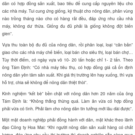
khoảng 200ha đu đủ với giá cả ổn định 7.000 đ/kg.
“Trong năm, có lúc giá khóm rớt 1.000- 2.000 đ/kg, công ty vẫn mua
giá cam kết 6.000 đ/kg. Chúng tôi đã mua 11.000 tấn khóm dự trữ
kho lạnh với giá chịu lỗ để đảm bảo cho nông dân có lời, nhất là khi
nhiều diện tích khóm bị ngập lũ”- lãnh đạo công ty cho biết.
Hình thức khác, các chủ vựa thu mua nông sản cũng là đối tác của
Công ty Hoa Mai, đóng vai trò như nhà đầu tư trực tiếp cho người
nông dân.
Ông Tám Định- một chủ vựa trái cây ở Cao Lãnh (Đồng Tháp)- cho
biết: “Nhiều người biết “Tám Định đu đủ” à nghen. Chủ vựa và nông
dân có hợp đồng sản xuất, bao tiêu để cung cấp nguyên liệu cho
các nhà máy. Tui cung ứng giống, kỹ thuật cho nông dân, phân vùng
nào trồng tháng nào cho có hàng rải đều, đáp ứng nhu cầu nhà
máy, không dư thừa. Giống đu đủ phải là giống không đột biến
gien”.
Vựa thu toàn bộ đu đủ của nông dân, rồi phân loại, loại “căn bản”