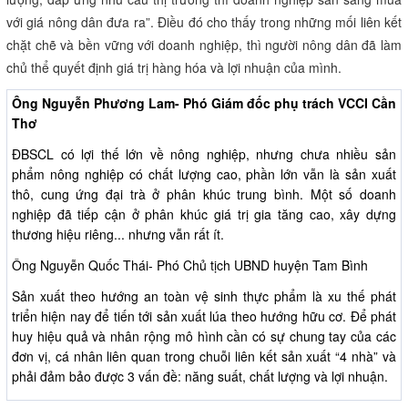
giao cho các nhà máy chế biến, loại bán cho siêu thị, loại bán chợ…
Tùy thời điểm, có ngày vựa vô 10- 20 tấn hoặc chỉ 1- 2 tấn. Theo
ông Tám Định: “Có nhà máy tiêu thụ, có hợp đồng giá cả ổn định
nông dân yên tâm sản xuất. Khi giá thị trường lên hay xuống, thì vựa
hỗ trợ, chia sẻ không để nông dân thiệt thòi”.
Kinh nghiệm “kết bè” bền chặt với nông dân hơn 20 năm của ông
Tám Định là: “Không thẳng thừng quá. Làm ăn vừa có hợp đồng
phải vừa có tình. Phải làm cho nông dân tin tưởng mới lâu dài được”.
Một mặt doanh nghiệp phải đồng hành với dân, mặt khác theo lãnh
đạo Công ty Hoa Mai: “Khi người nông dân sản xuất hàng có chất
lượng, đáp ứng nhu cầu thị trường thì doanh nghiệp sẵn sàng mua
với giá nông dân đưa ra”. Điều đó cho thấy trong những mối liên kết
chặt chẽ và bền vững với doanh nghiệp, thì người nông dân đã làm
chủ thể quyết định giá trị hàng hóa và lợi nhuận của mình.
Ông Nguyễn Phương Lam- Phó Giám đốc phụ trách VCCI Cần
Thơ