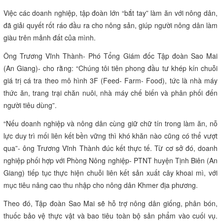
hướng bền vững..
Qua 3 năm hoạt động, HTX Tân Tiến đạt lợi nhuận năm sau cao
hơn năm trước. Năm 2017, lợi nhuận đạt 40,8 triệu đồng/ha/năm
(2 vụ), tăng gần 17 triệu đồng so năm trước; năm 2018 đạt 50,8
triệu đồng/năm/ha tăng gần 10 triệu đồng. Năm 2016, nông dân
xã viên thu lợi từ 14,8-18 triệu đồng/ha; năm 2017 thu lợi từ 19,6-
27,7 triệu đồng/ha và năm 2018 thu lợi từ 22,5-30 triệu đồng/ha.
Với việc liên kết, Saigon Co.op đã tính toán để nông dân xã viên
có lời thỏa đáng và mua lúa mỗi vụ luôn cao hơn giá thị trường
40%.
Doanh nghiệp “bắt tay” làm ăn với nông dân
Việc các doanh nghiệp, tập đoàn lớn “bắt tay” làm ăn với nông dân,
đã giải quyết rốt ráo đầu ra cho nông sản, giúp người nông dân làm
giàu trên mảnh đất của mình.
Ông Trương Vĩnh Thành- Phó Tổng Giám đốc Tập đoàn Sao Mai
(An Giang)- cho rằng: “Chúng tôi tiên phong đầu tư khép kín chuỗi