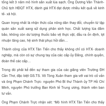
Nông dân HTX tự tin làm ra sản phẩm lúa gạo sạch trên cánh đồng của mình.
Rất nhiều doanh nghiệp đã “âm thầm” tạo chuỗi liên kết với nông
dân và điều đáng mừng là hiện nay, các cấp ủy, chính quyền địa
phương đã chung tay củng cố, thắt chặt các mối liên kết. Việc hình
thành những mô hình liên kết sản xuất: nhiều nhà, nhiều hình
thức… gợi mở hướng ra cho hàng hóa nông sản một cách căn cơ.
Liên kết không chỉ có 4 nhà
Hợp tác xã (HTX) Nông nghiệp Tân Tiến (xã Mỹ Lộc- Tam Bình) vừa
tổng kết 3 năm mô hình sản xuất lúa sạch. Ông Dương Văn Thành-
Chủ tịch HĐQT HTX, đánh giá HTX đạt được nhiều kết quả về kinh
tế- xã hội.
Quan trọng nhất là nhận thức của nông dân thay đổi, chuyển từ tập
quán sản xuất sang sử dụng phân sinh học. Chất lượng lúa đảm
bảo, không còn dư lượng thuốc bảo vệ thực vật, đầu ra ổn định, lợi