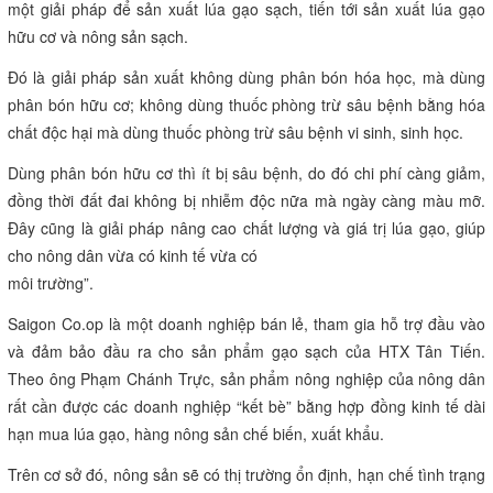
nhuận tăng cao, hệ sinh thái phục hồi dần…
Thành công của HTX Tân Tiến cho thấy không chỉ có HTX- doanh
nghiệp, mà còn có sự chung tay của các cấp ủy Đảng, chính quyền,
đoàn thể các cấp…
Trong đó phải kể đến sự tham gia của các giảng viên Trường ĐH
Cần Thơ, đặc biệt GS.TS. Võ Tòng Xuân tham gia với vai trò cố vấn
và ông Phạm Chánh Trực- nguyên Phó Bí thư Thành ủy TP Hồ Chí
Minh, nguyên Phó trưởng Ban Kinh tế Trung ương, thành viên ban
tư vấn.
Ông Phạm Chánh Trực nhận xét: “Mô hình HTX Tân Tiến cho thấy
một giải pháp để sản xuất lúa gạo sạch, tiến tới sản xuất lúa gạo
hữu cơ và nông sản sạch.
Đó là giải pháp sản xuất không dùng phân bón hóa học, mà dùng
phân bón hữu cơ; không dùng thuốc phòng trừ sâu bệnh bằng hóa
chất độc hại mà dùng thuốc phòng trừ sâu bệnh vi sinh, sinh học.