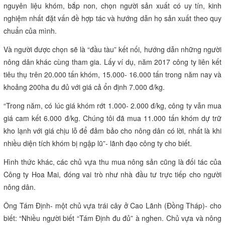
Phải theo nhu cầu
thị trường
Thực tế từ nhiều năm qua, có rất nhiều doanh nghiệp đã “âm thầm”
tạo chuỗi liên kết dựa trên đảm bảo lợi ích kinh tế từng khâu sản
xuất- thu mua- chế biến.
Tại Vĩnh Long, Công ty TNHH 1TV Thực phẩm Hoa Mai sản xuất và
chế biến hàng nông sản xuất khẩu với các sản phẩm đóng lon như:
khóm, bắp non, đu đủ... cho thị trường Mỹ, Úc, EU. Theo lãnh đạo
công ty, hiện doanh nghiệp liên kết với nông dân bao tiêu cả trăm
hecta nông sản khắp các tỉnh ĐBSCL.
“Chuỗi liên kết” mô tả đơn giản như sau: doanh nghiệp tới các vùng
nguyên liệu khóm, bắp non, chọn người sản xuất có uy tín, kinh
nghiệm nhất đặt vấn đề hợp tác và hướng dẫn họ sản xuất theo quy
chuẩn của mình.
Và người được chọn sẽ là “đầu tàu” kết nối, hướng dẫn những người
nông dân khác cùng tham gia. Lấy ví dụ, năm 2017 công ty liên kết
tiêu thụ trên 20.000 tấn khóm, 15.000- 16.000 tấn trong năm nay và