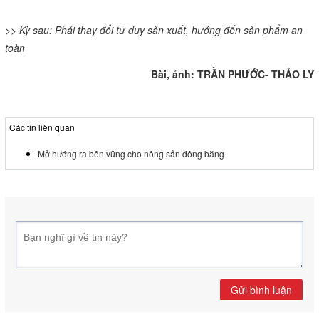
ĐBSCL có lợi thế lớn về nông nghiệp, nhưng chưa nhiều sản
phẩm nông nghiệp có chất lượng cao, phần lớn vẫn là sản xuất
thô, cung ứng đại trà ở phân khúc trung bình. Một số doanh
nghiệp đã tiếp cận ở phân khúc giá trị gia tăng cao, xây dựng
thương hiệu riêng... nhưng vẫn rất ít.
Ông Nguyễn Quốc Thái- Phó Chủ tịch UBND
huyện Tam Bình
Sản xuất theo hướng an toàn vệ sinh thực phẩm là xu thế phát
triển hiện nay để tiến tới sản xuất lúa theo hướng hữu cơ. Để phát
huy hiệu quả và nhân rộng mô hình cần có sự chung tay của các
đơn vị, cá nhân liên quan trong chuỗi liên kết sản xuất “4 nhà” và
phải đảm bảo được 3 vấn đề: năng suất, chất lượng và lợi nhuận.
>> Kỳ sau:
Phải thay đổi tư duy sản xuất, hướng đến sản phẩm an
toàn
Bài, ảnh: TRẦN PHƯỚC- THẢO LY