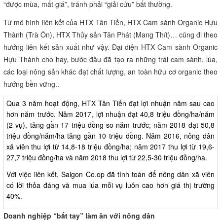
Dùng phân bón hữu cơ thì ít bị sâu bệnh, do đó chi phí càng giảm,
đồng thời đất đai không bị nhiễm độc nữa mà ngày càng màu mỡ.
Đây cũng là giải pháp nâng cao chất lượng và giá trị lúa gạo, giúp
cho nông dân vừa có kinh tế vừa có
môi trường”.
Saigon Co.op là một doanh nghiệp bán lẻ, tham gia hỗ trợ đầu vào
và đảm bảo đầu ra cho sản phẩm gạo sạch của HTX Tân Tiến.
Theo ông Phạm Chánh Trực, sản phẩm nông nghiệp của nông dân
rất cần được các doanh nghiệp “kết bè” bằng hợp đồng kinh tế dài
hạn mua lúa gạo, hàng nông sản chế biến, xuất khẩu.
Trên cơ sở đó, nông sản sẽ có thị trường ổn định, hạn chế tình trạng
“được mùa, mất giá”, tránh phải “giải cứu” bất thường.
Từ mô hình liên kết của HTX Tân Tiến, HTX Cam sành Organic Hựu
Thành (Trà Ôn), HTX Thủy sản Tân Phát (Mang Thít)… cũng đi theo
hướng liên kết sản xuất như vậy. Đại diện HTX Cam sành Organic
Hựu Thành cho hay, bước đầu đã tạo ra những trái cam sành, lúa,
các loại nông sản khác đạt chất lượng, an toàn hữu cơ organic theo