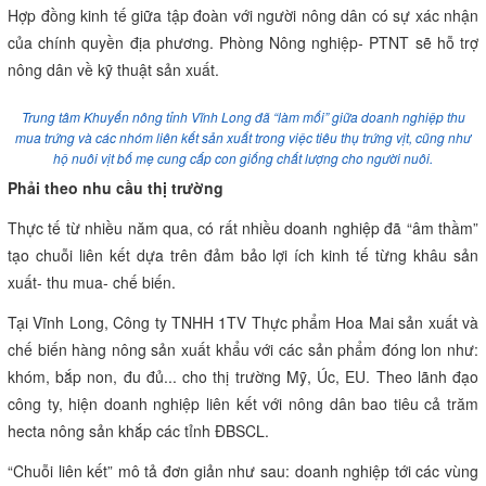
giá trị cá tra theo mô hình 3F (Feed- Farm- Food), tức là nhà máy
thức ăn, trang trại chăn nuôi, nhà máy chế biến và phân phối đến
người tiêu dùng”.
“Nếu doanh nghiệp và nông dân cùng giữ chữ tín trong làm ăn, nỗ
lực duy trì mối liên kết bền vững thì khó khăn nào cũng có thể vượt
qua”- ông Trương Vĩnh Thành đúc kết thực tế. Từ cơ sở đó, doanh
nghiệp phối hợp với Phòng Nông nghiệp- PTNT huyện Tịnh Biên (An
Giang) tiếp tục thực hiện chuỗi liên kết sản xuất cây khoai mì, với
mục tiêu nâng cao thu nhập cho nông dân Khmer địa phương.
Theo đó, Tập đoàn Sao Mai sẽ hỗ trợ nông dân giống, phân bón,
thuốc bảo vệ thực vật và bao tiêu toàn bộ sản phẩm vào cuối vụ.
Hợp đồng kinh tế giữa tập đoàn với người nông dân có sự xác nhận
của chính quyền địa phương. Phòng Nông nghiệp- PTNT sẽ hỗ trợ
nông dân về kỹ thuật sản xuất.
Trung tâm Khuyến nông tỉnh Vĩnh Long đã “làm mối” giữa doanh nghiệp thu
mua trứng và các nhóm liên kết sản xuất trong việc tiêu thụ trứng vịt, cũng như
hộ nuôi vịt bố mẹ cung cấp con giống chất lượng cho người nuôi.