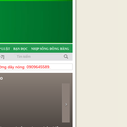
 LUẬT
BẠN ĐỌC
NHỊP SỐNG ĐỒNG BẰNG
+7]
̀ng dây nóng: 0909645589.
eo
evious
Next