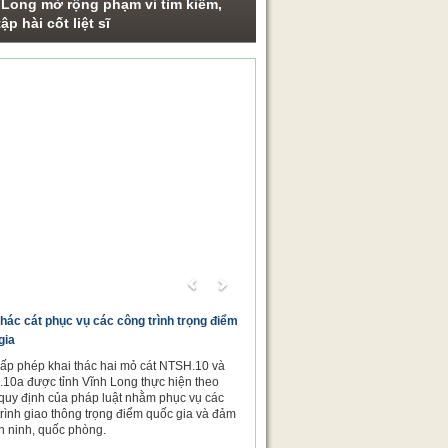
 Long mở rộng phạm vi tìm kiếm,
ập hài cốt liệt sĩ
ng sự ảnh
Previous
Next
thác cát phục vụ các công trình trọng điểm
gia
cấp phép khai thác hai mỏ cát NTSH.10 và
10a được tỉnh Vĩnh Long thực hiện theo
quy định của pháp luật nhằm phục vụ các
trình giao thông trọng điểm quốc gia và đảm
n ninh, quốc phòng.