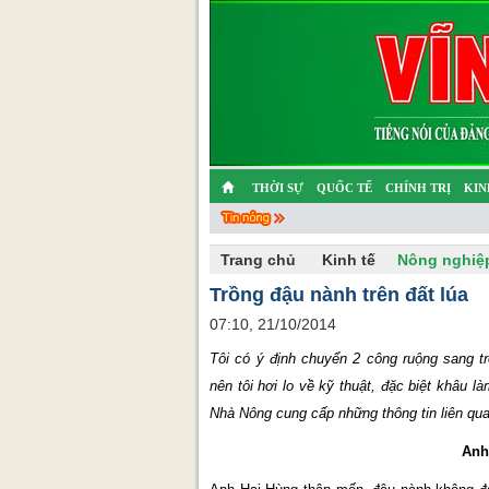
THỜI SỰ
QUỐC TẾ
CHÍNH TRỊ
KIN
CHUYỆN TỬ TẾ
MULTIMEDIA
PHÓNG SỰ K
Trang chủ
Kinh tế
Nông nghiệ
Trồng đậu nành trên đất lúa
07:10, 21/10/2014
Tôi có ý định chuyển 2 công ruộng sang tr
nên tôi hơi lo về kỹ thuật, đặc biệt khâu 
Nhà Nông cung cấp những thông tin liên qua
Anh