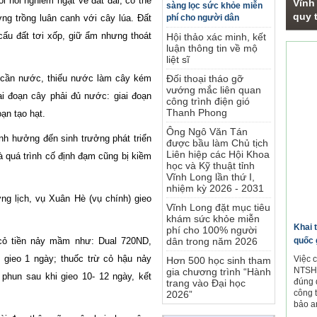
 hỏi nghiêm ngặt về đất đai, có thể
Vĩnh
sàng lọc sức khỏe miễn
quy t
ờng trồng luân canh với cây lúa. Đất
phí cho người dân
 cấu đất tơi xốp, giữ ẩm nhưng thoát
Hội thảo xác minh, kết
luận thông tin về mộ
Phó
liệt sĩ
t cần nước, thiếu nước làm cây kém
Đối thoại tháo gỡ
vướng mắc liên quan
ai đoạn cây phải đủ nước: giai đoạn
công trình điện gió
Thanh Phong
oạn tạo hạt.
Ông Ngô Văn Tán
ảnh hưởng đến sinh trưởng phát triển
được bầu làm Chủ tịch
Liên hiệp các Hội Khoa
à quá trình cố định đạm cũng bị kiềm
học và Kỹ thuật tỉnh
Vĩnh Long lần thứ I,
nhiệm kỳ 2026 - 2031
ng lịch, vụ Xuân Hè (vụ chính) gieo
Vĩnh Long đặt mục tiêu
khám sức khỏe miễn
Khai 
phí cho 100% người
 cỏ tiền nảy mầm như: Dual 720ND,
quốc 
dân trong năm 2026
gieo 1 ngày; thuốc trừ cỏ hậu nảy
Việc 
Hơn 500 học sinh tham
NTSH.
gia chương trình “Hành
hun sau khi gieo 10- 12 ngày, kết
đúng 
trang vào Đại học
công 
2026”
bảo a