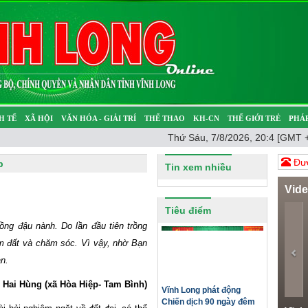
H TẾ
XÃ HỘI
VĂN HÓA - GIẢI TRÍ
THỂ THAO
KH-CN
THẾ GIỚI TRẺ
PHÁP
Thứ Sáu, 7/8/2026, 20:4 [GMT 
Ý SỰ
SỨC KHỎE
THƯ GIÃN
Đươ
p
Tin xem nhiều
Vid
Pr
Tiêu điểm
ồng đậu nành. Do lần đầu tiên trồng
làm đất và chăm sóc. Vì vậy, nhờ Bạn
n.
 Hai Hùng (xã Hòa Hiệp- Tam Bình)
Vĩnh Long phát động
Chiến dịch 90 ngày đêm