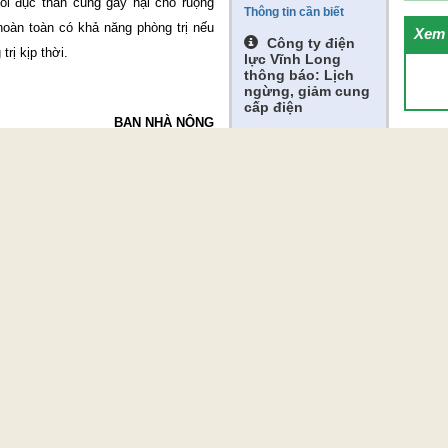
dòi đục thân cũng gây hại cho ruộng
Thông tin cần biết
hoàn toàn có khả năng phòng trị nếu
Xem 
Công ty điện
rị kịp thời.
lực Vĩnh Long
thông báo: Lịch
ngừng, giảm cung
cấp điện
BẠN NHÀ NÔNG
Giá vàng
Thời tiết
Kết quả sổ xố
Liên kết web
Gửi bình luận
h luận