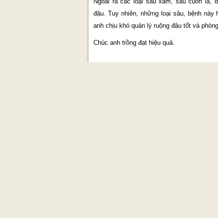
Ngoài ra các loại sâu xám, sâu cuốn lá, 
đậu. Tuy nhiên, những loại sâu, bệnh này 
anh chịu khó quản lý ruộng đậu tốt và phòng t
Chúc anh trồng đạt hiệu quả.
Xem thêm bìn
Các tin khác