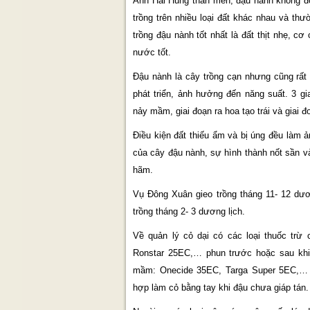
Anh Hai Hùng thân mến, đậu nành không đòi
trồng trên nhiều loại đất khác nhau và thư
trồng đậu nành tốt nhất là đất thịt nhẹ, cơ
nước tốt.
Đậu nành là cây trồng cạn nhưng cũng rấ
phát triển, ảnh hưởng đến năng suất. 3 gi
nảy mầm, giai đoạn ra hoa tạo trái và giai đ
Điều kiện đất thiếu ẩm và bị úng đều làm 
của cây đậu nành, sự hình thành nốt sần v
hãm.
Vụ Đông Xuân gieo trồng tháng 11- 12 dươ
trồng tháng 2- 3 dương lịch.
Về quản lý cỏ dại có các loại thuốc trừ
Ronstar 25EC,… phun trước hoặc sau khi 
mầm: Onecide 35EC, Targa Super 5EC,… p
hợp làm cỏ bằng tay khi đậu chưa giáp tán.