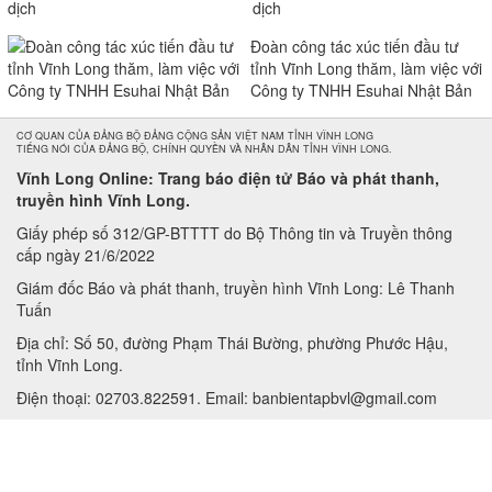
dịch
Đoàn công tác xúc tiến đầu tư
tỉnh Vĩnh Long thăm, làm việc với
Công ty TNHH Esuhai Nhật Bản
CƠ QUAN CỦA ĐẢNG BỘ ĐẢNG CỘNG SẢN VIỆT NAM TỈNH VĨNH LONG
TIẾNG NÓI CỦA ĐẢNG BỘ, CHÍNH QUYỀN VÀ NHÂN DÂN TỈNH VĨNH LONG.
Vĩnh Long Online: Trang báo điện tử Báo và phát thanh,
truyền hình Vĩnh Long.
Giấy phép số 312/GP-BTTTT do Bộ Thông tin và Truyền thông
cấp ngày 21/6/2022
Giám đốc Báo và phát thanh, truyền hình Vĩnh Long: Lê Thanh
Tuấn
Địa chỉ: Số 50, đường Phạm Thái Bường, phường Phước Hậu,
tỉnh Vĩnh Long.
Điện thoại: 02703.822591. Email: banbientapbvl@gmail.com