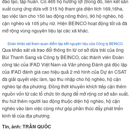
đào tạo, tập huấn. Có 465 hộ hưởng lợi (trong đó, liên kết sản
xuất cung ứng dừa với 315 hộ tham gia diện tích 169,16ha,
tạo việc làm cho 150 lao động nông thôn), 90 hộ nghèo, hộ
cận nghèo và 105 phụ nữ. Hiện BEINCO hoạt động tốt và đã
mở rộng vùng nguyên liệu tại các xã khác.
Đoàn khảo sát tham quan điểm tập kết nguyên liệu của Công ty BEINCO.
Qua khảo sát và trao đổi thông tin từ cơ sở dừa trái của ông
Bùi Thanh Sang và Công ty BEINCO, các thành viên Đoàn
công tác của IFAD Việt Nam và Văn phòng Đánh giá độc lập
của IFAD đánh giá cao hiệu quả 2 mô hình của Dự án CSAT
đã giải quyết việc làm, tạo thu nhập cho hộ nghèo, hộ cận
nghèo tại địa phương. Đồng thời khuyến khích tiếp cận thêm
nguồn vốn từ các tổ chức tín dụng để mở rộng cơ sở sản xuất,
thu hút thêm người lao động thuộc diện hộ nghèo, hộ cận
nghèo vào làm việc cũng như góp phần thúc đẩy phát triển
kinh tế của địa phương.
Tin, ảnh: TRẦN QUỐC