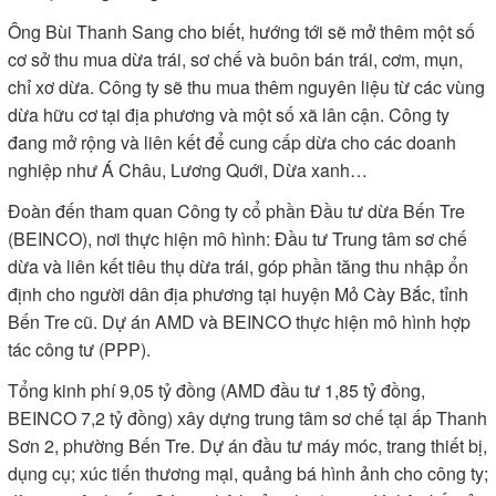
Ông Bùi Thanh Sang cho biết, hướng tới sẽ mở thêm một số
cơ sở thu mua dừa trái, sơ chế và buôn bán trái, cơm, mụn,
chỉ xơ dừa. Công ty sẽ thu mua thêm nguyên liệu từ các vùng
dừa hữu cơ tại địa phương và một số xã lân cận. Công ty
đang mở rộng và liên kết để cung cấp dừa cho các doanh
nghiệp như Á Châu, Lương Quới, Dừa xanh…
Đoàn đến tham quan Công ty cổ phần Đầu tư dừa Bến Tre
(BEINCO), nơi thực hiện mô hình: Đầu tư Trung tâm sơ chế
dừa và liên kết tiêu thụ dừa trái, góp phần tăng thu nhập ổn
định cho người dân địa phương tại huyện Mỏ Cày Bắc, tỉnh
Bến Tre cũ. Dự án AMD và BEINCO thực hiện mô hình hợp
tác công tư (PPP).
Tổng kinh phí 9,05 tỷ đồng (AMD đầu tư 1,85 tỷ đồng,
BEINCO 7,2 tỷ đồng) xây dựng trung tâm sơ chế tại ấp Thanh
Sơn 2, phường Bến Tre. Dự án đầu tư máy móc, trang thiết bị,
dụng cụ; xúc tiến thương mại, quảng bá hình ảnh cho công ty;