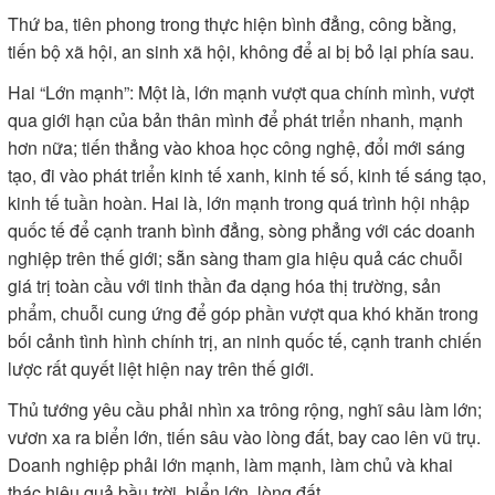
Một là, tiên phong trong góp phần thực hiện 2 mục tiêu chiến
lược 100 năm của đất nước: đến năm 2030 trở thành nước
đang phát triển có công nghiệp hiện đại, thu nhập trung bình
cao; đến năm 2045 là nước phát triển có thu nhập cao. Gắn
mục tiêu phát triển của doanh nghiệp, doanh nhân gắn với
mục tiêu của quốc gia.
Hai là, tiên phong trong phong trào thi đua yêu nước, thể hiện
bằng mỗi doanh nghiệp, mỗi doanh nhân, mỗi người mỗi
năm có một sản phẩm “cân đong đo đếm”, lượng hóa được,
góp phần làm đất nước hùng cường, thịnh vượng, nâng cao
đời sống vật chất, tinh thần của nhân dân.
Thứ ba, tiên phong trong thực hiện bình đẳng, công bằng,
tiến bộ xã hội, an sinh xã hội, không để ai bị bỏ lại phía sau.
Hai “Lớn mạnh”: Một là, lớn mạnh vượt qua chính mình, vượt
qua giới hạn của bản thân mình để phát triển nhanh, mạnh
hơn nữa; tiến thẳng vào khoa học công nghệ, đổi mới sáng