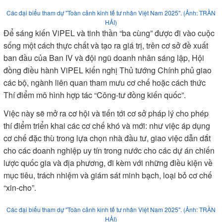
Chủ tịch Hội đồng quản trị Tập đoàn FPT Trương Gia Bình, Trưởng Ban IV phát
biểu tại "Toàn cảnh kinh tế tư nhân Việt Nam 2025". (Ảnh: TRẦN HẢI)
Tại Ủy ban 3 về Công nghiệp chế tạo, “liên minh các nhà sản
xuất phụ trợ Việt Nam“ gồm nhiều doanh nghiệp sản xuất
công nghiệp lớn và các hiệp hội doanh nghiệp đã ra đời để
cùng gia tăng tỷ lệ nội địa hóa trong công nghiệp chế tạo
bằng sự liên kết chặt chẽ và tối ưu các quy trình sản xuất,
kinh doanh…
Còn tại Ủy ban 4 (Phát triển nguồn lực và dịch vụ) đang
chung tay tạo ra các dự án gia tăng chất lượng các ngành
dịch vụ gắn với tiêu chí: “Làm cho người dân Việt Nam vui
hơn, nhiều nụ cười hơn” qua hình thức hợp lực công-tư.
Các đại biểu tham dự "Toàn cảnh kinh tế tư nhân Việt Nam 2025". (Ảnh: TRẦN
HẢI)
Để sáng kiến ViPEL và tinh thần “ba cùng” được đi vào cuộc
sống một cách thực chất và tạo ra giá trị, trên cơ sở đề xuất
ban đầu của Ban IV và đội ngũ doanh nhân sáng lập, Hội