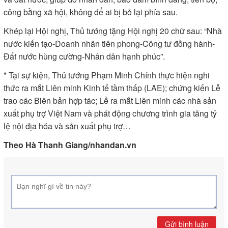
quả với kinh tế nhà nước là chủ đạo, góp phần đưa đất nước
vào kỷ nguyên mới giàu mạnh, văn minh, hạnh phúc.
Kinh tế tư nhân là một động lực quan trọng nhất của nền kinh
tế quốc gia, cùng với kinh tế nhà nước giữ vai trò chủ đạo xây
dựng nền kinh tế độc lập tự chủ, tự lực, tự cường, bảo đảm an
ninh kinh tế, nâng cao năng lực cạnh tranh quốc gia gắn với
hội nhập quốc tế sâu rộng. Thủ tướng mong các doanh nhân,
doanh nghiệp cùng “Đoàn kết-Kỷ cương-Sáng tạo-Giàu
mạnh-Phát triển-Bền vững”, phát huy hơn nữa vai trò tiên
phong, đổi mới, sáng tạo và kết nối, không chỉ làm giàu cho
doanh nghiệp, cho ngành mình mà còn làm giàu cho xã hội
và đất nước, giúp đỡ nhân dân, bảo đảm bình đẳng, tiến bộ,
công bằng xã hội, không để ai bị bỏ lại phía sau.
Khép lại Hội nghị, Thủ tướng tặng Hội nghị 20 chữ sau: “Nhà
nước kiến tạo-Doanh nhân tiên phong-Công tư đồng hành-
Đất nước hùng cường-Nhân dân hạnh phúc”.