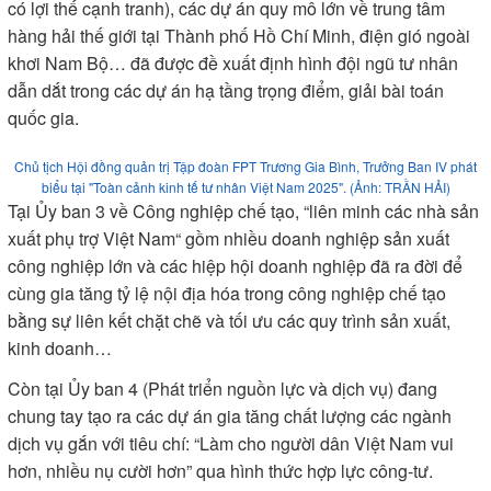
HẢI)
Với mong muốn “ba cùng” với Nhà nước, bộ, ngành và địa
phương, tại các phiên họp ngày 10/10, hơn 500 doanh
nghiệp tham gia 4 phiên Ủy ban và Diễn đàn nữ doanh nhân
thuộc mô hình ViPEL cùng nhận diện các “bài toán lớn”, dư
địa tăng trưởng/đột phá của các nhóm ngành và đề xuất các
dự án có tinh thần “Công-tư đồng kiến quốc”, với mong muốn
thí điểm được cách làm mới và lan tỏa các giá trị tích cực.
Tại Ủy ban 1 về các ngành công nghệ mới nổi và đổi mới
sáng tạo, một Liên minh Kinh tế tầm thấp (LAE) với 10 đại
diện doanh nghiệp, viện, trường các ngành công nghệ mới
nổi đã được hình thành. Tại Ủy ban 2 (hạ tầng và các ngành
có lợi thế cạnh tranh), các dự án quy mô lớn về trung tâm
hàng hải thế giới tại Thành phố Hồ Chí Minh, điện gió ngoài
khơi Nam Bộ… đã được đề xuất định hình đội ngũ tư nhân
dẫn dắt trong các dự án hạ tầng trọng điểm, giải bài toán
quốc gia.