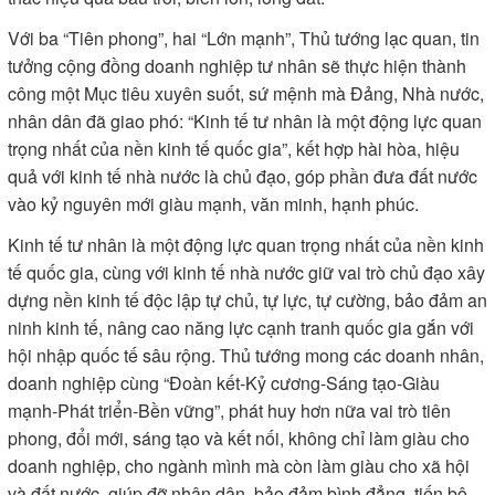
tạo, đi vào phát triển kinh tế xanh, kinh tế số, kinh tế sáng tạo,
kinh tế tuần hoàn. Hai là, lớn mạnh trong quá trình hội nhập
quốc tế để cạnh tranh bình đẳng, sòng phẳng với các doanh
nghiệp trên thế giới; sẵn sàng tham gia hiệu quả các chuỗi
giá trị toàn cầu với tinh thần đa dạng hóa thị trường, sản
phẩm, chuỗi cung ứng để góp phần vượt qua khó khăn trong
bối cảnh tình hình chính trị, an ninh quốc tế, cạnh tranh chiến
lược rất quyết liệt hiện nay trên thế giới.
Thủ tướng yêu cầu phải nhìn xa trông rộng, nghĩ sâu làm lớn;
vươn xa ra biển lớn, tiến sâu vào lòng đất, bay cao lên vũ trụ.
Doanh nghiệp phải lớn mạnh, làm mạnh, làm chủ và khai
thác hiệu quả bầu trời, biển lớn, lòng đất.
Với ba “Tiên phong”, hai “Lớn mạnh”, Thủ tướng lạc quan, tin
tưởng cộng đồng doanh nghiệp tư nhân sẽ thực hiện thành
công một Mục tiêu xuyên suốt, sứ mệnh mà Đảng, Nhà nước,
nhân dân đã giao phó: “Kinh tế tư nhân là một động lực quan
trọng nhất của nền kinh tế quốc gia”, kết hợp hài hòa, hiệu