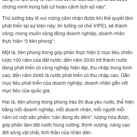
kinh tế, tăng GDP bình quân đầu người. Đây là mục tiêu khó
nhưng không gì là không thể. Quý III vừa qua rất khó khăn, có
tới 8 cơn bão, tháng 9 có tới 4 cơn bão, “bão chồng bão, lũ
chồng lũ”, nhưng với quyết tâm cao trên tinh thần “Đảng đã
chỉ đạo, Chính phủ thống nhất, Quốc hội đồng tình, doanh
nghiệp đồng hành, nhân dân ủng hộ, Tổ quốc mong đợi, thì
chỉ bàn làm-không bàn lùi”, đến nay, chúng ta đạt tăng trưởng
kinh tế quý III 7,85%. Nếu không có biến động gì lớn thì khả
năng sẽ đạt tăng trưởng trên 8% quý IV này, qua đó hoàn
thành mục tiêu tăng trưởng cả năm. Chúng ta càng đặt ra
mục tiêu, nhiệm vụ nặng nề thì sẽ quyết tâm cao hơn, nỗ lực
lớn hơn, hành động mạnh mẽ hơn với tinh thần càng áp lực,
càng nỗ lực. Đây là văn hóa cốt lõi của dân tộc ta đã được
chứng minh trong bất cứ hoàn cảnh lịch sử nào".
Thủ tướng bày tỏ vui mừng cảm nhận được khí thế quyết tâm
phát triển tại sự kiện này; tin tưởng cơ chế ViPEL sẽ thành
công; mong muốn cộng đồng doanh nghiệp, doanh nhân
thực hiện “3 tiên phong”: