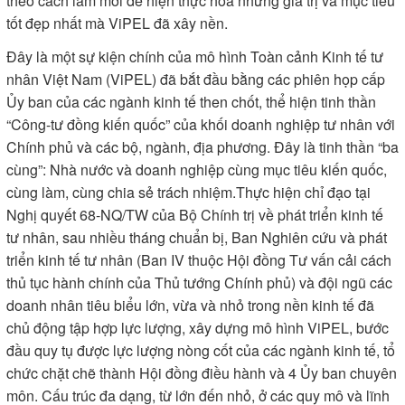
Thủ tướng Chính phủ Phạm Minh Chính phát biểu ý kiến tại "Toàn cảnh kinh tế
tư nhân Việt Nam 2025". (Ảnh: TRẦN HẢI)
Cùng dự có lãnh đạo các bộ, ngành, địa phương, các đại
biểu quốc tế, chuyên gia và hơn 500 doanh nghiệp lớn, vừa
và nhỏ cùng thảo luận nhằm đi đến sự thống nhất hành động
theo cách làm mới để hiện thực hóa những giá trị và mục tiêu
tốt đẹp nhất mà ViPEL đã xây nền.
Đây là một sự kiện chính của mô hình Toàn cảnh Kinh tế tư
nhân Việt Nam (ViPEL) đã bắt đầu bằng các phiên họp cấp
Ủy ban của các ngành kinh tế then chốt, thể hiện tinh thần
“Công-tư đồng kiến quốc” của khối doanh nghiệp tư nhân với