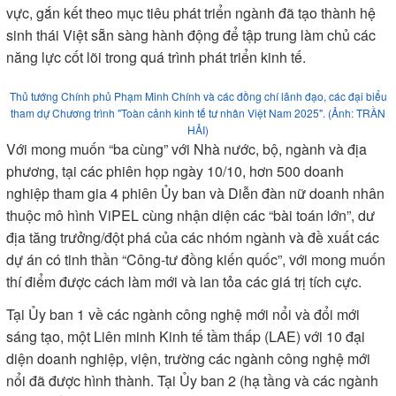
Chính phủ và các bộ, ngành, địa phương. Đây là tinh thần “ba
cùng”: Nhà nước và doanh nghiệp cùng mục tiêu kiến quốc,
cùng làm, cùng chia sẻ trách nhiệm.Thực hiện chỉ đạo tại
Nghị quyết 68-NQ/TW của Bộ Chính trị về phát triển kinh tế
tư nhân, sau nhiều tháng chuẩn bị, Ban Nghiên cứu và phát
triển kinh tế tư nhân (Ban IV thuộc Hội đồng Tư vấn cải cách
thủ tục hành chính của Thủ tướng Chính phủ) và đội ngũ các
doanh nhân tiêu biểu lớn, vừa và nhỏ trong nền kinh tế đã
chủ động tập hợp lực lượng, xây dựng mô hình ViPEL, bước
đầu quy tụ được lực lượng nòng cốt của các ngành kinh tế, tổ
chức chặt chẽ thành Hội đồng điều hành và 4 Ủy ban chuyên
môn. Cấu trúc đa dạng, từ lớn đến nhỏ, ở các quy mô và lĩnh
vực, gắn kết theo mục tiêu phát triển ngành đã tạo thành hệ
sinh thái Việt sẵn sàng hành động để tập trung làm chủ các
năng lực cốt lõi trong quá trình phát triển kinh tế.
Thủ tướng Chính phủ Phạm Minh Chính và các đồng chí lãnh đạo, các đại biểu
tham dự Chương trình "Toàn cảnh kinh tế tư nhân Việt Nam 2025". (Ảnh: TRẦN