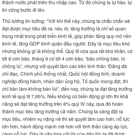
chủ nghĩa, thể hiện trên các phương diện: Góp phần quan
trọng thúc đẩy tăng trưởng kinh tế, tạo việc làm, sinh kế, thu
nhập, cải thiện đời sống nhân dân, bảo đảm an sinh xã hội;
thúc đẩy hội nhập quốc tế; đóng góp quan trọng sự nghiệp
xây dựng, bảo vệ Tổ quốc và phát triển đất nước.
Lãnh đạo các bộ, ngành phát biểu ý kiến tại sự kiện. (Ảnh: TRẦN HẢI)
Thủ tướng nêu rõ, nhìn lại 40 năm Đổi mới có 3 trụ cột là xóa
quan liêu bao cấp; thực hiện các thành phần kinh tế, hội
nhập kinh tế. Thành quả là nông nghiệp giúp đất nước thoát
nghèo, xuất khẩu gạo; công nghiệp và đầu tư nước ngoài
giúp chúng ta thoát bẫy thu nhập trung bình; khoa học công
nghệ, đổi mới sáng tạo, chuyển đổi số sẽ giúp chúng ta trở
thành nước phát triển thu nhập cao. Từ đó chúng ta tự hào, tự
tin vững bước đi lên.
Thủ tướng tin tưởng: "Với khí thế này, chúng ta chắc chắn sẽ
đạt được mục tiêu đề ra; nêu rõ, tăng trưởng là chỉ số quan
trọng nhất trong phát triển kinh tế, góp phần tăng quy mô nền