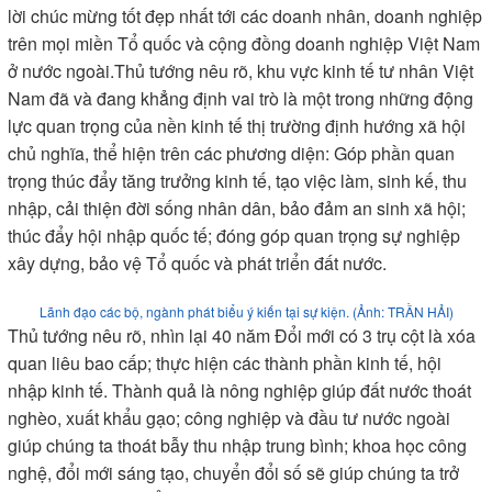
và tầm nhìn; Cùng làm, cùng hưởng, cùng thắng và cùng phát
triển; cùng chia sẻ niềm vui, hạnh phúc và niềm tự hào.
Thủ tướng vui mừng vì Ban IV “nói đi đôi với làm”; vui mừng
vì không khí tại sự kiện làm cho trái tim của chúng ta nóng
hơn; khối óc vận động sáng tạo hơn, tư tưởng trở nên mạnh
mẽ hơn; lòng tin được củng cố tăng cường nhiều hơn; quyết
tâm phát triển đất nước phát triển nhanh, xanh, bền vững, cao
hơn; nụ cười trên môi rạng rỡ hơn.
Chủ tịch Hội đồng quản trị Tập đoàn Geleximco Vũ Văn Tiền trình bày tham luận
tại "Toàn cảnh kinh tế tư nhân Việt Nam 2025". (Ảnh: TRẦN HẢI)
Thay mặt đồng chí Tổng Bí thư Tô Lâm, các đồng chí lãnh
đạo Đảng, Nhà nước và Chính phủ, Thủ tướng trân trọng gửi
lời chúc mừng tốt đẹp nhất tới các doanh nhân, doanh nghiệp
trên mọi miền Tổ quốc và cộng đồng doanh nghiệp Việt Nam
ở nước ngoài.Thủ tướng nêu rõ, khu vực kinh tế tư nhân Việt
Nam đã và đang khẳng định vai trò là một trong những động
lực quan trọng của nền kinh tế thị trường định hướng xã hội