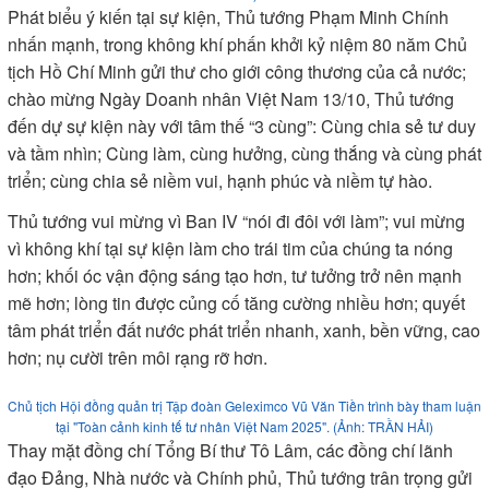
đồng điều hành ViPEL kiến nghị Thủ tướng Chính phủ giao
các bộ, ngành liên quan tham mưu cơ chế hoặc cách thức
Thí điểm mô hình hợp tác “Công-tư đồng kiến quốc”.
Việc này sẽ mở ra cơ hội và tiến tới cơ sở pháp lý cho phép
thí điểm triển khai các cơ chế khó và mới: như việc áp dụng
cơ chế đặc thù trong lựa chọn nhà đầu tư, giao việc dẫn dắt
cho các doanh nghiệp uy tín trong nước cho các dự án chiến
lược quốc gia và địa phương, đi kèm với những điều kiện về
mục tiêu, trách nhiệm và giám sát minh bạch, loại bỏ cơ chế
“xin-cho”.
Các đại biểu tham dự "Toàn cảnh kinh tế tư nhân Việt Nam 2025". (Ảnh: TRẦN
HẢI)
Phát biểu ý kiến tại sự kiện, Thủ tướng Phạm Minh Chính
nhấn mạnh, trong không khí phấn khởi kỷ niệm 80 năm Chủ
tịch Hồ Chí Minh gửi thư cho giới công thương của cả nước;
chào mừng Ngày Doanh nhân Việt Nam 13/10, Thủ tướng
đến dự sự kiện này với tâm thế “3 cùng”: Cùng chia sẻ tư duy