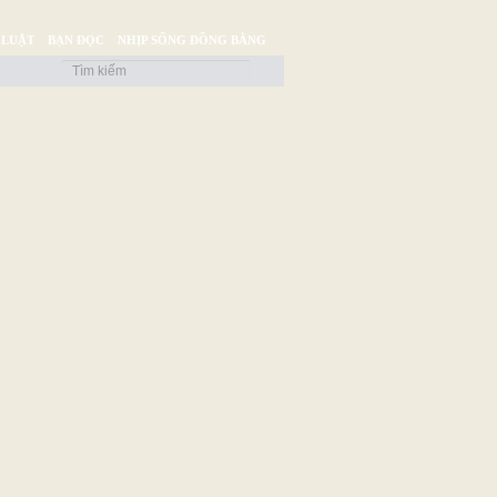
 LUẬT
BẠN ĐỌC
NHỊP SỐNG ĐỒNG BẰNG