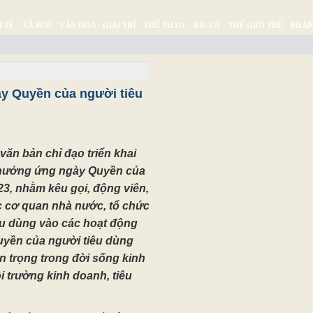
 TẾ
XÃ HỘI
VĂN HÓA - GIẢI TRÍ
THỂ THAO
KH-CN
THẾ GIỚI TRẺ
PHÁP
Ý SỰ
SỨC KHỎE
THƯ GIÃN
y Quyền của người tiêu
văn bản chỉ đạo triển khai
 hưởng ứng ngày Quyền của
3, nhằm kêu gọi, động viên,
c cơ quan nhà nước, tổ chức
êu dùng vào các hoạt động
uyền của người tiêu dùng
 trọng trong đời sống kinh
i trường kinh doanh, tiêu