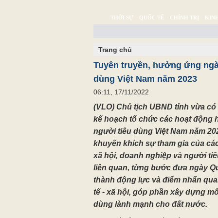
THỜI SỰ
QUỐC TẾ
CHÍNH TRỊ
KINH
CHUYỆN TỬ TẾ
MULTIMEDIA
PHÓNG SỰ K
Trang chủ
Tuyên truyền, hưởng ứng ngà
dùng Việt Nam năm 2023
06:11, 17/11/2022
(VLO) Chủ tịch UBND tỉnh vừa có 
kế hoạch tổ chức các hoạt động
người tiêu dùng Việt Nam năm 202
khuyến khích sự tham gia của cá
xã hội, doanh nghiệp và người ti
liên quan, từng bước đưa ngày Q
thành động lực và điểm nhấn quan
tế - xã hội, góp phần xây dựng mô
dùng lành mạnh cho đất nước.