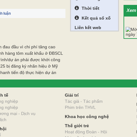
Thời tiết
Xem 
h luận
Kết quả sổ xố
Liên kết web
 đau đầu vì chi phí tăng cao
ành hàng tôm xuất khẩu ở ĐBSCL
rình/dự án phải được khởi công
T25 bị đăng ký nhãn hiệu ở Mỹ
hanh tiến độ thực hiện dự án
O
h tế
Giải trí
ng nghiệp
Tác giả - Tác phẩm
ng nghiệp
Phim trên THVL
ơng mại - Dịch vụ
Khoa học công nghệ
lịch
Thế giới trẻ
hội
Hoạt động Đoàn - Hội
ế