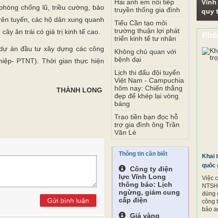
Hai anh em nối tiếp
Vĩnh
hòng chống lũ, triều cường, bảo
truyền thống gia đình
quy t
trên tuyến, các hộ dân xung quanh
Tiểu Cần tạo môi
trường thuận lợi phát
y ăn trái có giá trị kinh tế cao.
Phó
triển kinh tế tư nhân
 dự án đầu tư xây dựng các công
Không chủ quan với
bệnh dại
iệp- PTNT). Thời gian thực hiện
Lịch thi đấu đội tuyển
Việt Nam - Campuchia
hôm nay: Chiến thắng
THÀNH LONG
đẹp để khép lại vòng
bảng
Trao tiền bạn đọc hỗ
trợ gia đình ông Trần
Văn Lé
Thông tin cần biết
Khai 
quốc 
Công ty điện
lực Vĩnh Long
Việc 
thông báo: Lịch
NTSH.
ngừng, giảm cung
đúng 
cấp điện
Gửi bình luận
công 
bảo a
Giá vàng