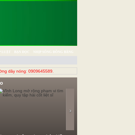
 LUẬT
BẠN ĐỌC
NHỊP SỐNG ĐỒNG BẰNG
̀ng dây nóng: 0909645589.
eo
evious
Next