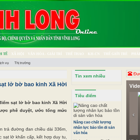
H TẾ
XÃ HỘI
VĂN HÓA - GIẢI TRÍ
THỂ THAO
KH-CN
THẾ GIỚI TRẺ
PHÁP
ịch vụ
Thị trường
Ý SỰ
SỨC KHỎE
THƯ GIÃN
Đươ
Tin xem nhiều
sạt lở bờ bao kinh Xã Hời
Vid
Pr
Tiêu điểm
điểm sạt lở bờ bao kinh Xã Hời
được phê duyệt, ước tổng mức
Nâng cao chất lượng
nhân lực bảo tồn di sản
àn trả đường đan chiều dài 336m,
văn hóa
 sạt lở khẩn cấp, kết hợp duy tu,