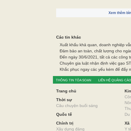
Xem thêm bìn
Các tin khác
Xuất khẩu khả quan, doanh nghiệp vẫn
Đảm bảo an toàn, chất lượng cho ng
Đến ngày 30/6/2021, tất cả các công t
Chuyên gia luật nhận định việc gạo S
Khắc phục ngay các yếu kém để đẩy n
THÔNG TIN TÒA SOẠN
LIÊN HỆ QUẢNG CÁ
Trang chủ
Kin
Cô
Thời sự
Nô
Câu chuyện buổi sáng
Thư
Quốc tế
Du 
Chính trị
Xã 
Xây dựng đảng
Y t