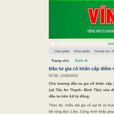
THỜI SỰ
QUỐC TẾ
CHÍNH TRỊ
KIN
Công nghiệp
Nông nghiệp
Thương mại - D
CHUYỆN TỬ TẾ
MULTIMEDIA
PHÓNG SỰ K
Trang chủ
Kinh tế
Đầu tư gia cố khẩn cấp điểm 
07:05, 12/05/2021
Chủ trương đầu tư gia cố khẩn cấp 
(xã Tân An Thạnh- Bình Tân) vừa 
đầu tư trên 4,6 tỷ đồng.
Theo đó, chiều dài gia cố sạt lở và ho
bề rộng đan 1,6m. Công trình khắc phục