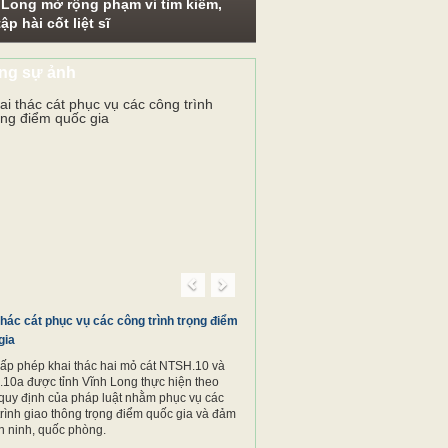
 Long mở rộng phạm vi tìm kiếm,
ập hài cốt liệt sĩ
ng sự ảnh
Previous
Next
thác cát phục vụ các công trình trọng điểm
gia
cấp phép khai thác hai mỏ cát NTSH.10 và
10a được tỉnh Vĩnh Long thực hiện theo
quy định của pháp luật nhằm phục vụ các
trình giao thông trọng điểm quốc gia và đảm
n ninh, quốc phòng.