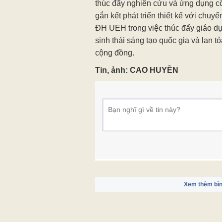
doanh nghiệp và chính sách nhằm t
nghiên cứu và sinh viên tiếp cận 
thế giới. Đồng thời, đưa ra các giải
phát triển kinh tế - xã hội tại Việt Na
Đây là sự kiện được định kỳ tổ chứ
thúc đẩy nghiên cứu và ứng dụng c
gắn kết phát triển thiết kế với chuyể
ĐH UEH trong việc thúc đẩy giáo dụ
sinh thái sáng tạo quốc gia và lan t
cộng đồng.
Tin, ảnh: CAO HUYỀN