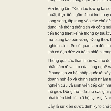
Quang cảnh h
Sự kiện được tổ chức theo hình thức
tuyến, với sự tham gia của gần 200
giảng viên, học viên cao học, doan
trong lĩnh vực công nghệ, thiết kế và
Với trọng tâm “Kiến tạo tương lai số
thuật, thực tiễn, gồm 4 bài trình bà
song song, tập trung vào các chủ đề
dụng: hệ thống thông tin và công ng
tiến trong thiết kế hệ thống kỹ thuật
mới sáng tạo bền vững. Đồng thời, 
nghiên cứu trên có quan tâm đến tín
tính có đạo đức và trách nhiệm tron
Thông qua các tham luận và trao đổ
phần làm rõ vai trò của công nghệ và 
tế sáng tạo và hội nhập quốc tế; xây