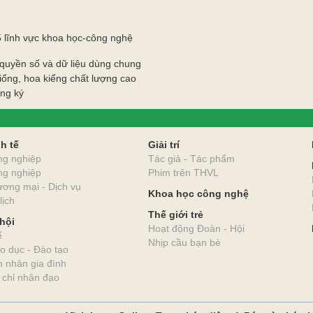
h luận
5 lĩnh vực khoa học-công nghệ
quyền số và dữ liệu dùng chung
iống, hoa kiểng chất lượng cao
ăng ký
O
h tế
Giải trí
ng nghiệp
Tác giả - Tác phẩm
ng nghiệp
Phim trên THVL
ơng mại - Dịch vụ
Khoa học công nghệ
lịch
Thế giới trẻ