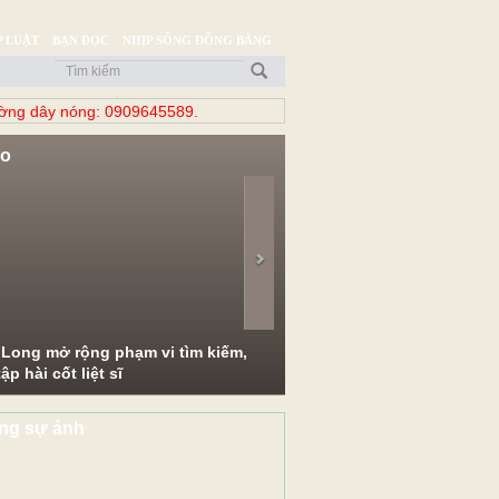
 LUẬT
BẠN ĐỌC
NHỊP SỐNG ĐỒNG BẰNG
̀ng dây nóng: 0909645589.
eo
evious
Next