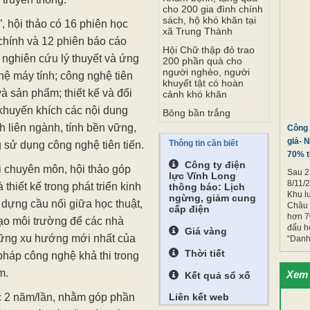
Vĩnh
quy t
ội thảo.
Công trình văn hóa, du
lịch Khu lưu niệm cố
Soạn giả- Nghệ sĩ
 trực tiếp kết hợp với trực
Phó
Nhân dân Viễn Châu
 nhà nghiên cứu, chuyên gia,
hoàn thành hơn 70%
tiến độ
h nghiệp và cơ quan quản lý
Khám bệnh, tặng quà
 truyền thông.
cho 200 gia đình chính
sách, hộ khó khăn tại
”, hội thảo có 16 phiên học
xã Trung Thành
y chính và 12 phiên báo cáo
Hội Chữ thập đỏ trao
 nghiên cứu lý thuyết và ứng
200 phần quà cho
người nghèo, người
hệ máy tính; công nghệ tiên
khuyết tật có hoàn
 và sản phẩm; thiết kế và đổi
cảnh khó khăn
khuyến khích các nội dung
Bông bần trắng
h liên ngành, tính bền vững,
Công 
giả- 
Thông tin cần biết
g sử dụng công nghệ tiên tiến.
70% t
Công ty điện
i chuyên môn, hội thảo góp
Sau 2
lực Vĩnh Long
8/11/2
thiết kế trong phát triển kinh
thông báo: Lịch
Khu l
ngừng, giảm cung
 dựng cầu nối giữa học thuật,
Châu 
cấp điện