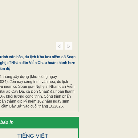
 Long mở rộng phạm vi tìm kiếm,
ập hài cốt liệt sĩ
ng sự ảnh
Previous
Next
trình văn hóa, du lịch Khu lưu niệm cố Soạn
Nghệ sĩ Nhân dân Viễn Châu hoàn thành hơn
iến độ
1 tháng xây dựng (khởi công ngày
024), đến nay công trình văn hóa, du lịch
ưu niệm cố Soạn giả- Nghệ sĩ Nhân dân Viễn
(tại ấp Cây Da, xã Đôn Châu) đã hoàn thành