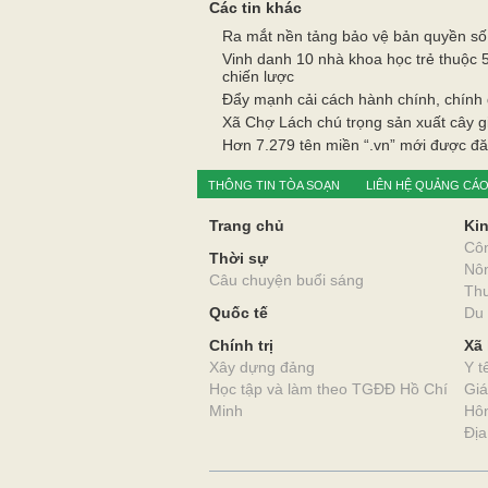
Xem thêm bìn
Các tin khác
Ra mắt nền tảng bảo vệ bản quyền số
Vinh danh 10 nhà khoa học trẻ thuộc 
chiến lược
Đẩy mạnh cải cách hành chính, chính 
Xã Chợ Lách chú trọng sản xuất cây g
Hơn 7.279 tên miền “.vn” mới được đ
THÔNG TIN TÒA SOẠN
LIÊN HỆ QUẢNG CÁ
Trang chủ
Kin
Cô
Thời sự
Nô
Câu chuyện buổi sáng
Thư
Quốc tế
Du 