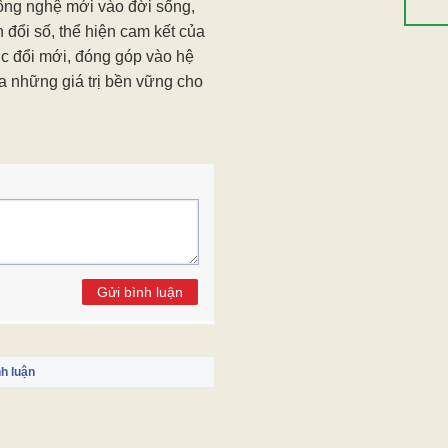
hơn 7
ạo môi trường để các nhà
đấu h
Giá vàng
những xu hướng mới nhất của
“Danh 
Thời tiết
 pháp công nghệ khả thi trong
m.
Xem 
Kết quả sổ xố
c 2 năm/lần, nhằm góp phần
Liên kết web
ông nghệ mới vào đời sống,
n đổi số, thể hiện cam kết của
c đổi mới, đóng góp vào hệ
ỏa những giá trị bền vững cho
Gửi bình luận