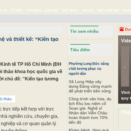
H TẾ
XÃ HỘI
VĂN HÓA - GIẢI TRÍ
THỂ THAO
KH-CN
THẾ GIỚI TRẺ
PHÁP
Ý SỰ
SỨC KHỎE
THƯ GIÃN
Đươ
Tin xem nhiều
ệ và thiết kế: “Kiến tạo
Vid
Pr
Tiêu điểm
c Kinh tế TP Hồ Chí Minh (ĐH
Phường Long Đức nâng
chất lượng phục vụ
ội thảo khoa học quốc gia về
người dân
ới chủ đề: “Kiến tạo tương
Xã Long Hiệp xây
dựng Đảng vững mạnh
để phát triển bền vững