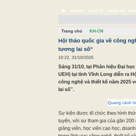
THỜI SỰ
QUỐC TẾ
CHÍNH TRỊ
KIN
CHUYỆN TỬ TẾ
MULTIMEDIA
PHÓNG SỰ K
Trang chủ
KH-CN
Hội thảo quốc gia về công ngh
tương lai số”
10:22, 31/10/2025
Sáng 31/10, tại Phân hiệu Đại họ
UEH) tại tỉnh Vĩnh Long diễn ra H
công nghệ và thiết kế năm 2025 v
lai số”.