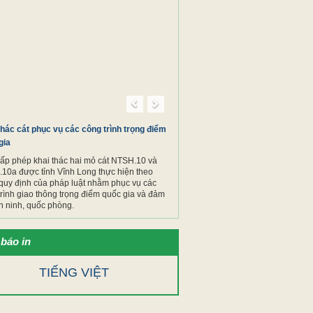
Previous
Next
thác cát phục vụ các công trình trọng điểm
gia
cấp phép khai thác hai mỏ cát NTSH.10 và
10a được tỉnh Vĩnh Long thực hiện theo
quy định của pháp luật nhằm phục vụ các
trình giao thông trọng điểm quốc gia và đảm
n ninh, quốc phòng.
báo in
TIẾNG VIỆT