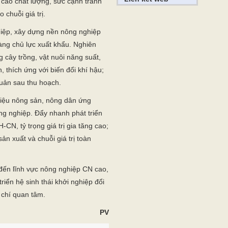
cao chất lượng, sức cạnh tranh
chuỗi giá trị.
iệp, xây dựng nền nông nghiệp
àng chủ lực xuất khẩu. Nghiên
g cây trồng, vật nuôi năng suất,
 thích ứng với biến đổi khí hậu;
quản sau thu hoạch.
iệu nông sản, nông dân ứng
ng nghiệp. Đẩy nhanh phát triển
N, tỷ trọng giá trị gia tăng cao;
ản xuất và chuỗi giá trị toàn
 đến lĩnh vực nông nghiệp CN cao,
riển hệ sinh thái khởi nghiệp đổi
 chí quan tâm.
PV