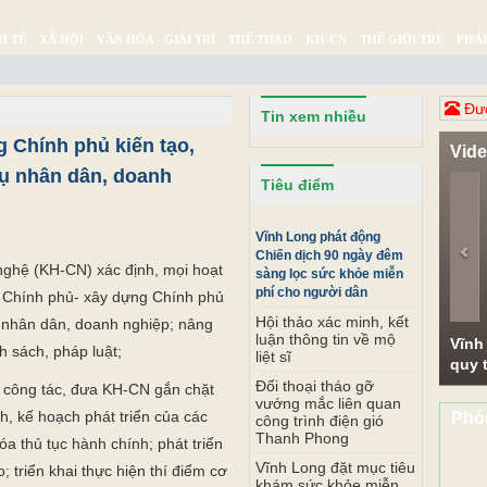
H TẾ
XÃ HỘI
VĂN HÓA - GIẢI TRÍ
THỂ THAO
KH-CN
THẾ GIỚI TRẺ
PHÁP
Ý SỰ
SỨC KHỎE
THƯ GIÃN
Đươ
Tin xem nhiều
 Chính phủ kiến tạo,
Vid
vụ nhân dân, doanh
Pr
Tiêu điểm
Vĩnh Long phát động
Chiến dịch 90 ngày đêm
ghệ (KH-CN) xác định, mọi hoạt
sàng lọc sức khỏe miễn
phí cho người dân
 Chính phủ- xây dựng Chính phủ
Hội thảo xác minh, kết
ụ nhân dân, doanh nghiệp; nâng
luận thông tin về mộ
Vĩnh
h sách, pháp luật;
liệt sĩ
quy t
Đối thoại tháo gỡ
 công tác, đưa KH-CN gắn chặt
vướng mắc liên quan
h, kế hoạch phát triển của các
Phó
công trình điện gió
Thanh Phong
óa thủ tục hành chính; phát triển
Vĩnh Long đặt mục tiêu
; triển khai thực hiện thí điểm cơ
khám sức khỏe miễn