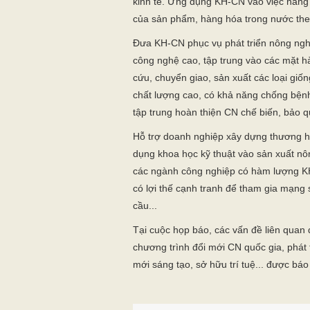
kinh tế. Ứng dụng KH-CN vào việc nâng 
của sản phẩm, hàng hóa trong nước theo 
Đưa KH-CN phục vụ phát triển nông ngh
công nghệ cao, tập trung vào các mặt h
cứu, chuyển giao, sản xuất các loại giốn
chất lượng cao, có khả năng chống bệnh,
tập trung hoàn thiện CN chế biến, bảo 
Hỗ trợ doanh nghiệp xây dựng thương h
dụng khoa học kỹ thuật vào sản xuất nô
các ngành công nghiệp có hàm lượng KH-C
có lợi thế cạnh tranh để tham gia mạng s
cầu...
Tại cuộc họp báo, các vấn đề liên quan
chương trình đổi mới CN quốc gia, phát t
mới sáng tạo, sở hữu trí tuệ... được báo