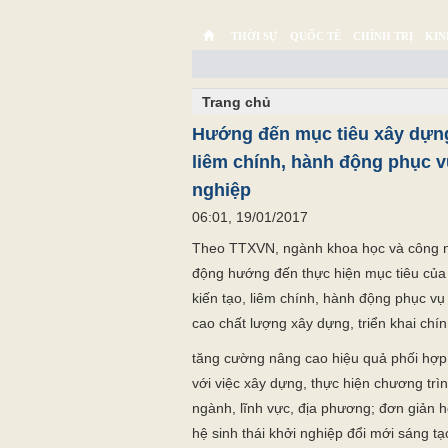
THỜI SỰ
QUỐC TẾ
CHÍNH TRỊ
KIN
CHUYỆN TỬ TẾ
MULTIMEDIA
PHÓNG SỰ K
Trang chủ
Hướng đến mục tiêu xây dựng
liêm chính, hành động phục 
nghiệp
06:01, 19/01/2017
Theo TTXVN, ngành khoa học và công n
động hướng đến thực hiện mục tiêu của
kiến tạo, liêm chính, hành động phục v
cao chất lượng xây dựng, triển khai chín
tăng cường nâng cao hiệu quả phối hợp
với việc xây dựng, thực hiện chương trìn
ngành, lĩnh vực, địa phương; đơn giản h
hệ sinh thái khởi nghiệp đổi mới sáng tạo