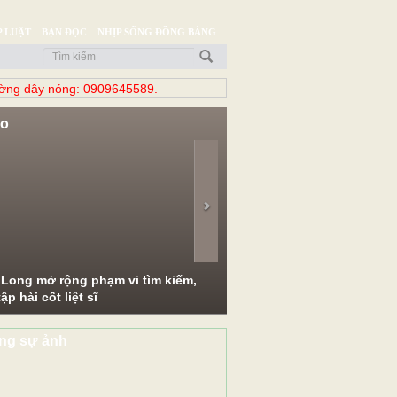
 LUẬT
BẠN ĐỌC
NHỊP SỐNG ĐỒNG BẰNG
̀ng dây nóng: 0909645589.
eo
evious
Next
 Long mở rộng phạm vi tìm kiếm,
ập hài cốt liệt sĩ
ng sự ảnh