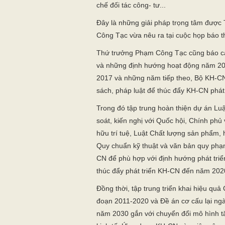
chế đối tác công- tư...
Đây là những giải pháp trọng tâm đượ
Công Tạc vừa nêu ra tại cuộc họp báo 
Thứ trưởng Phạm Công Tạc cũng báo cá
và những định hướng hoạt động năm 20
2017 và những năm tiếp theo, Bộ KH-CN 
sách, pháp luật để thúc đẩy KH-CN phát 
Trong đó tập trung hoàn thiện dự án Luậ
soát, kiến nghị với Quốc hội, Chính phủ
hữu trí tuệ, Luật Chất lượng sản phẩm,
Quy chuẩn kỹ thuật và văn bản quy phạm
CN để phù hợp với định hướng phát triển
thúc đẩy phát triển KH-CN đến năm 202
Đồng thời, tập trung triển khai hiệu quả
đoạn 2011-2020 và Đề án cơ cấu lại ng
năm 2030 gắn với chuyển đổi mô hình tă