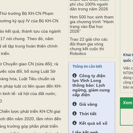
phí cho 100% người
dân trong năm 2026
c Thứ trưởng Bộ KH-CN Phạm
Hơn 500 học sinh tham
thường kỳ quý IV của Bộ KH-CN.
gia chương trình “Hành
trang vào Đại học
o kết quả, thành tựu của ngành
2026”
17 nói chung. Theo đó, năm
Trao 22 giải cho các
đội tham gia vòng
sẽ tập trung hoàn thiện chính
chung kết cuộc thi
triển.
Robotics
Khai 
quốc 
t Chuyển giao CN (sửa đổi); rà
Thông tin cần biết
Việc 
 việc sửa đổi, bổ sung Luật Sở
NTSH.
Công ty điện
đúng 
 hàng hóa, Luật Tiêu chuẩn và
lực Vĩnh Long
công 
thông báo: Lịch
 pháp luật có liên quan đến KH-
bảo a
ngừng, giảm cung
 kinh tế- xã hội của đất nước,
cấp điện
0.
Xem 
Giá vàng
 Chiến lược phát triển KH-CN giai
Thời tiết
ành đến năm 2020, tầm nhìn đến
Kết quả sổ xố
ng trưởng góp phần phát triển
Liên kết web