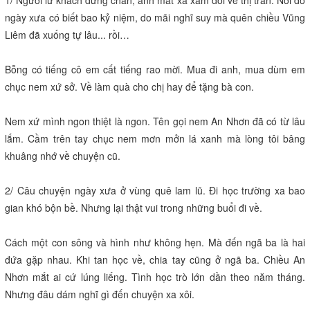
1/ Người lữ khách dừng chân, ánh mắt xa xăm dõi về thị trấn. Nơi đó
ngày xưa có biết bao kỷ niệm, do mãi nghĩ suy mà quên chiều Vũng
Liêm đã xuống tự lâu... rồi…
Bỗng có tiếng cô em cất tiếng rao mời. Mua đi anh, mua dùm em
chục nem xứ sở. Về làm quà cho chị hay để tặng bà con.
Nem xứ mình ngon thiệt là ngon. Tên gọi nem An Nhơn đã có từ lâu
lắm. Cầm trên tay chục nem mơn mởn lá xanh mà lòng tôi bâng
khuâng nhớ về chuyện cũ.
2/ Câu chuyện ngày xưa ở vùng quê lam lũ. Đi học trường xa bao
gian khó bộn bề. Nhưng lại thật vui trong những buổi đi về.
Cách một con sông và hình như không hẹn. Mà đến ngã ba là hai
đứa gặp nhau. Khi tan học về, chia tay cũng ở ngã ba. Chiều An
Nhơn mắt ai cứ lúng liếng. Tình học trò lớn dần theo năm tháng.
Nhưng đâu dám nghĩ gì đến chuyện xa xôi.