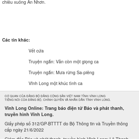
chiều xuống An Nhơn.
Các tin khác:
Vết cứa
Truyện ngắn: Vẫn còn một giọng ca
Truyện ngắn: Mưa rừng Sa-piêng
Vĩnh Long một khúc tình ca
CƠ QUAN CỦA ĐẢNG BỘ ĐẢNG CỘNG SẢN VIỆT NAM TỈNH VĨNH LONG
TIẾNG NÓI CỦA ĐẢNG BỘ, CHÍNH QUYỀN VÀ NHÂN DÂN TỈNH VĨNH LONG.
Vĩnh Long Online: Trang báo điện tử Báo và phát thanh,
truyền hình Vĩnh Long.
Giấy phép số 312/GP-BTTTT do Bộ Thông tin và Truyền thông
cấp ngày 21/6/2022