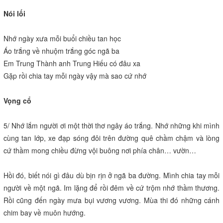
Nói lối
Nhớ ngày xưa mỗi buổi chiều tan học
Áo trắng về nhuộm trắng góc ngã ba
Em Trung Thành anh Trung Hiếu có đâu xa
Gặp rồi chia tay mỗi ngày vậy mà sao cứ nhớ
Vọng cổ
5/ Nhớ lắm người ơi một thời thơ ngây áo trắng. Nhớ những khi mình
cùng tan lớp, xe đạp sóng đôi trên đường quê chầm chậm và lòng
cứ thầm mong chiều đừng vội buông nơi phía chân… vườn…
Hồi đó, biết nói gì đâu dù bịn rịn ở ngã ba đường. Mình chia tay mỗi
người về một ngã. Im lặng để rồi đêm về cứ trộm nhớ thầm thương.
Rồi cũng đến ngày mưa bụi vương vương. Mùa thi đó những cánh
chim bay về muôn hướng.