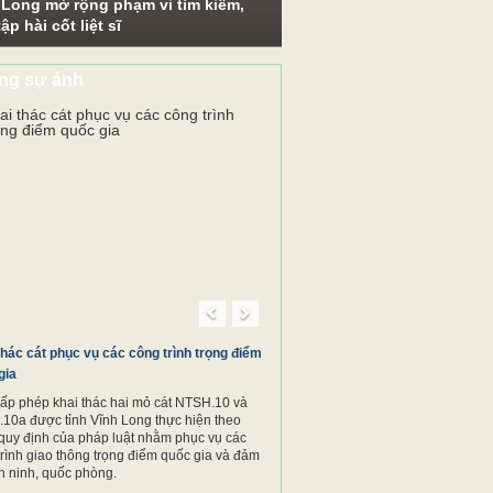
 Long mở rộng phạm vi tìm kiếm,
ập hài cốt liệt sĩ
ng sự ảnh
Previous
Next
thác cát phục vụ các công trình trọng điểm
gia
cấp phép khai thác hai mỏ cát NTSH.10 và
10a được tỉnh Vĩnh Long thực hiện theo
quy định của pháp luật nhằm phục vụ các
trình giao thông trọng điểm quốc gia và đảm
n ninh, quốc phòng.