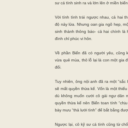
sư cá tính sinh ra và lớn lên ở miền biển
Với tính tình trái ngược nhau, cả hai
độ nảy lửa. Nhưng oan gia ngõ hẹp, mộ
sinh thành thông báo- cả hai chính là
đình chỉ phúc vi hôn.
Về phần Biển đã có người yêu, cũng 
vừa quê mùa, thô lỗ lại là con một gia
đối.
Tuy nhiên, ông nội anh đã ra một “sắc 
sẽ mất quyền thừa kế. Vốn là một thiếu g
dù không muốn cưới cô gái ngư dân 
quyền thừa kế nên Biển toan tính “chị
bày mưu “thả lưới tình” để bắt bằng đư
Ngược lại, cô kỹ sư cá tính cũng từ ch