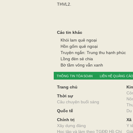
THVL2.
Các tin khác
Khói lam quê ngoại
Hồn gốm quê ngoại
Truyện ngắn: Trung thu hạnh phúc
Lồng đèn sẻ chia
Bờ tầm vông vẫn xanh
THÔNG TIN TÒA SOẠN
LIÊN HỆ QUẢNG CÁ
Trang chủ
Kin
Cô
Thời sự
Nô
Câu chuyện buổi sáng
Thư
Quốc tế
Du 
Chính trị
Xã 
Xây dựng đảng
Y t
Học tập và làm theo TGĐĐ Hồ Chí
Giá