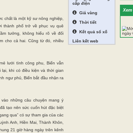
cấp điện
Xem 
Giá vàng
c chất là một kỹ sư nông nghiệp,
Thời tiết
rời thành phố trở về phục vụ quê
Kết quả sổ xố
lầm tưởng, không hiểu rõ về đối
m cho cả hai. Cũng từ đó, nhiều
Liên kết web
ẻ lưới tình công phu, Biển vẫn
lại, khi có điều kiện và thời gian
đình ngư phủ, Biển bắt đầu nhận ra
g vào những câu chuyện mang ý
 đã tạo nên sức cuốn hút đặc biệt
gang qua” có sự tham gia của các
uỳnh Anh, Hiền Mai, Thành Khôn,
hung 21 giờ hàng ngày trên kênh