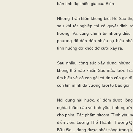
bản tính đại thiếu gia của Biển.
Nhưng Trần Biển không biết Hồ Sao thự
sau khi tốt nghiệp thì cô quyết định 
hương. Và cũng chính từ những điều 
phương đã dẫn đến nhiều sự hiểu nhầ
tình huống dở khóc dở cười xảy ra.
Sau nhiều công sức xây dựng những m
không thể nào khiến Sao mắc lưới. Trái 
tìm hiểu về cô con gái cá tính của gia 
con tim mình đã vướng lưới từ bao giờ.
Nội dung hài hước, dí dỏm được lồn
nghĩa thâm sâu về tình yêu, tình người
cho phim. Tác phẩm sitcom “Tình yêu n
diễn viên: Lương Thế Thành, Trương Q
Bữu Đa... đang được phát sóng trong k