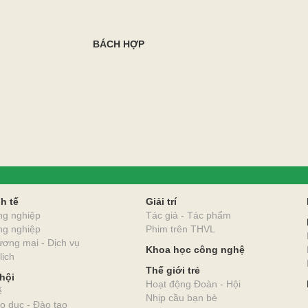
BÁCH HỢP
O
h tế
Giải trí
ng nghiệp
Tác giả - Tác phẩm
ng nghiệp
Phim trên THVL
ơng mại - Dịch vụ
Khoa học công nghệ
lịch
Thế giới trẻ
hội
Hoạt động Đoàn - Hội
ế
Nhịp cầu bạn bè
o dục - Đào tạo