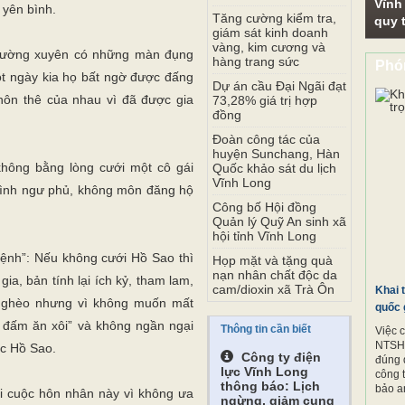
Vĩnh
 yên bình.
Tăng cường kiểm tra,
quy t
giám sát kinh doanh
vàng, kim cương và
 thường xuyên có những màn đụng
hàng trang sức
Phó
t ngày kia họ bất ngờ được đấng
Dự án cầu Đại Ngãi đạt
 hôn thê của nhau vì đã được gia
73,28% giá trị hợp
đồng
Đoàn công tác của
huyện Sunchang, Hàn
không bằng lòng cưới một cô gái
Quốc khảo sát du lịch
Vĩnh Long
 đình ngư phủ, không môn đăng hộ
Công bố Hội đồng
Quản lý Quỹ An sinh xã
hội tỉnh Vĩnh Long
lệnh”: Nếu không cưới Hồ Sao thì
Họp mặt và tặng quà
nạn nhân chất độc da
ia, bản tính lại ích kỷ, tham lam,
cam/dioxin xã Trà Ôn
Khai 
nghèo nhưng vì không muốn mất
quốc 
u đấm ăn xôi” và không ngần ngại
Thông tin cần biết
Việc 
NTSH.
ợc Hồ Sao.
Công ty điện
đúng 
lực Vĩnh Long
công 
thông báo: Lịch
bảo a
ối cuộc hôn nhân này vì không ưa
ngừng, giảm cung