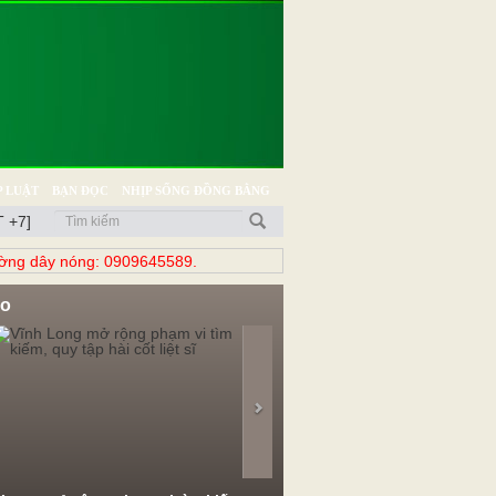
 LUẬT
BẠN ĐỌC
NHỊP SỐNG ĐỒNG BẰNG
 +7]
̀ng dây nóng: 0909645589.
eo
evious
Next