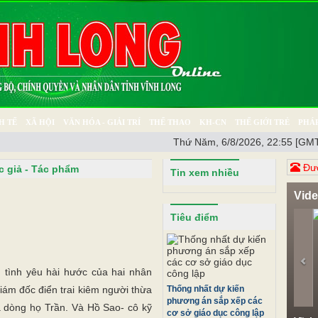
H TẾ
XÃ HỘI
VĂN HÓA - GIẢI TRÍ
THỂ THAO
KH-CN
THẾ GIỚI TRẺ
PHÁP
Thứ Năm, 6/8/2026, 22:55 [GMT
Ý SỰ
SỨC KHỎE
THƯ GIÃN
Đươ
c giả - Tác phẩm
Tin xem nhiều
Vid
Pr
Tiêu điểm
 tình yêu hài hước của hai nhân
iám đốc điển trai kiêm người thừa
Thống nhất dự kiến
phương án sắp xếp các
a dòng họ Trần. Và Hồ Sao- cô kỹ
cơ sở giáo dục công lập