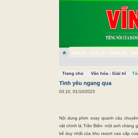
THỜI SỰ
QUỐC TẾ
CHÍNH TRỊ
KIN
CHUYỆN TỬ TẾ
MULTIMEDIA
PHÓNG SỰ K
Trang chủ
Văn hóa - Giải trí
Tá
Tình yêu ngang qua
03:10, 01/10/2023
Nội dung phim xoay quanh câu chuyện
vật chính là Trần Biển- một anh chàng g
kế duy nhất của khu resort cao cấp củ