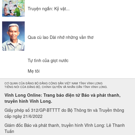
Truyện ngắn: Kỷ vật...
Qua cù lao Dài nhớ những vần thơ
Tự tình của giọt nước
Mẹ tôi
CƠ QUAN CỦA ĐẢNG BỘ ĐẢNG CỘNG SẢN VIỆT NAM TỈNH VĨNH LONG
TIẾNG NÓI CỦA ĐẢNG BỘ, CHÍNH QUYỀN VÀ NHÂN DÂN TỈNH VĨNH LONG.
Vĩnh Long Online: Trang báo điện tử Báo và phát thanh,
truyền hình Vĩnh Long.
Giấy phép số 312/GP-BTTTT do Bộ Thông tin và Truyền thông
cấp ngày 21/6/2022
Giám đốc Báo và phát thanh, truyền hình Vĩnh Long: Lê Thanh
Tuấn