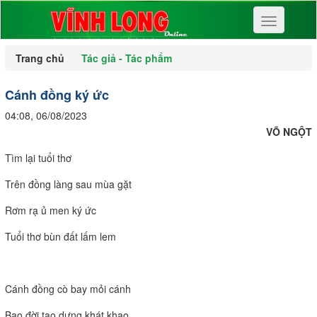
Toggle
navigation
Trang chủ
Tác giả - Tác phẩm
Cánh đồng ký ức
04:08, 06/08/2023
VÕ NGỘT
Tìm lại tuổi thơ
Trên đồng làng sau mùa gặt
Rơm rạ ủ men ký ức
Tuổi thơ bùn đất lấm lem
Cánh đồng cò bay mỏi cánh
Bao đời tạo dựng khát khao