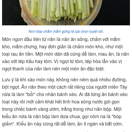
Non bộp chấm mắm gừng là lựa chọn tuyệt vời.
Món ngon đầu tiên từ năn là năn ăn sống, chấm với mắm
kho, mắm chưng, hay đơn giản là chấm món kho, như một
loại rau ăn liền. Một món dân dã cũng dễ làm, mau ăn, là năn
xào với tép trấu hay tôm. Vị ngọt từ tôm, tép hòa lẫn vào vị
ngọt thanh của năn làm nên một món ăn đặc biệt.
Lưu ý là khi xào món này, không nên nêm quá nhiều đường,
bột ngọt. Ăn năn theo một cách rất riêng của người miền Tây
nữa là làm "bổi" cho nhân bánh xèo. Ai đã từng ăn bánh xèo
loại này rồi mới cảm khái hết tinh hoa sông nước gói gọn
trong chiếc bánh vàng ươm, trắng trong như năn bộp. Một
kiểu ăn nữa là năn bộp làm dưa chua, gọi nôm na là "bóp
giấm". Kiểu ăn này cũng rất dễ làm, ăn ít ngán và bắt cơm.