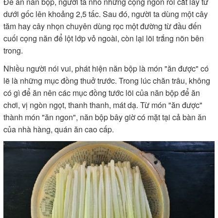
Ðể ăn năn bộp, người ta nhổ những cọng ngon rồi cắt lấy từ
dưới gốc lên khoảng 2,5 tấc. Sau đó, người ta dùng một cây
tăm hay cây nhọn chuyên dùng rọc một đường từ đầu đến
cuối cọng năn để lột lớp vỏ ngoài, còn lại lõi trắng nõn bên
trong.
Nhiều người nói vui, phát hiện năn bộp là món "ăn được" có
lẽ là những mục đồng thuở trước. Trong lúc chăn trâu, không
có gì để ăn nên các mục đồng tước lõi của năn bộp để ăn
chơi, vị ngòn ngọt, thanh thanh, mát dạ. Từ món "ăn được"
thành món "ăn ngon", năn bộp bây giờ có mặt tại cả bàn ăn
của nhà hàng, quán ăn cao cấp.