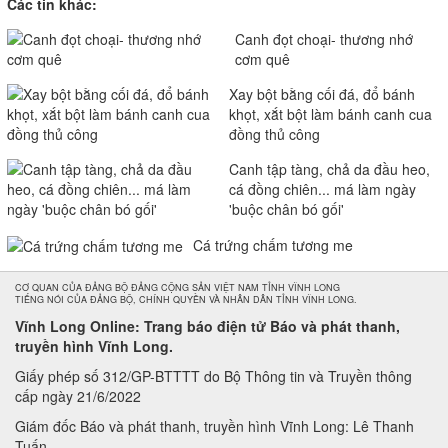
Các tin khác:
Canh đọt choại- thương nhớ
cơm quê
Xay bột bằng cối đá, đổ bánh
khọt, xắt bột làm bánh canh cua
đồng thủ công
Canh tập tàng, chả da đầu heo,
cá đồng chiên... má làm ngày
'buộc chân bó gối'
Cá trứng chấm tương me
CƠ QUAN CỦA ĐẢNG BỘ ĐẢNG CỘNG SẢN VIỆT NAM TỈNH VĨNH LONG
TIẾNG NÓI CỦA ĐẢNG BỘ, CHÍNH QUYỀN VÀ NHÂN DÂN TỈNH VĨNH LONG.
Vĩnh Long Online: Trang báo điện tử Báo và phát thanh,
truyền hình Vĩnh Long.
Giấy phép số 312/GP-BTTTT do Bộ Thông tin và Truyền thông
cấp ngày 21/6/2022
Giám đốc Báo và phát thanh, truyền hình Vĩnh Long: Lê Thanh
Tuấn