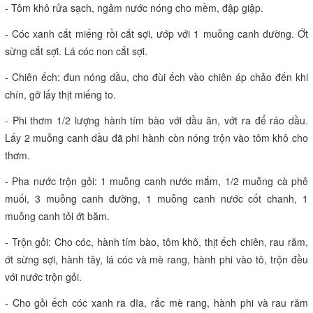
- Tôm khô rửa sạch, ngâm nước nóng cho mềm, đập giập.
- Cóc xanh cắt miếng rồi cắt sợi, ướp với 1 muỗng canh đường. Ớt
sừng cắt sợi. Lá cóc non cắt sợi.
- Chiên ếch: đun nóng dầu, cho đùi ếch vào chiên áp chảo đến khi
chín, gỡ lấy thịt miếng to.
- Phi thơm 1/2 lượng hành tím bào với dầu ăn, vớt ra để ráo dầu.
Lấy 2 muỗng canh dầu đã phi hành còn nóng trộn vào tôm khô cho
thơm.
- Pha nước trộn gỏi: 1 muỗng canh nước mắm, 1/2 muỗng cà phê
muối, 3 muỗng canh đường, 1 muỗng canh nước cốt chanh, 1
muỗng canh tỏi ớt băm.
- Trộn gỏi: Cho cóc, hành tím bào, tôm khô, thịt ếch chiên, rau răm,
ớt sừng sợi, hành tây, lá cóc và mè rang, hành phi vào tô, trộn đều
với nước trộn gỏi.
- Cho gỏi ếch cóc xanh ra dĩa, rắc mè rang, hành phi và rau răm