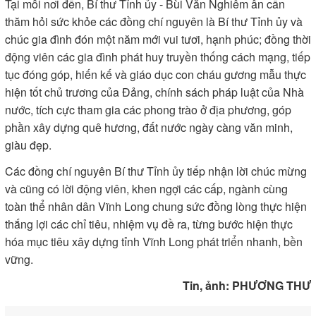
Tại mỗi nơi đến, Bí thư Tỉnh ủy - Bùi Văn Nghiêm ân cần
thăm hỏi sức khỏe các đồng chí nguyên là Bí thư Tỉnh ủy và
chúc gia đình đón một năm mới vui tươi, hạnh phúc; đồng thời
động viên các gia đình phát huy truyền thống cách mạng, tiếp
tục đóng góp, hiến kế và giáo dục con cháu gương mẫu thực
hiện tốt chủ trương của Đảng, chính sách pháp luật của Nhà
nước, tích cực tham gia các phong trào ở địa phương, góp
phần xây dựng quê hương, đất nước ngày càng văn minh,
giàu đẹp.
Các đồng chí nguyên Bí thư Tỉnh ủy tiếp nhận lời chúc mừng
và cũng có lời động viên, khen ngợi các cấp, ngành cùng
toàn thể nhân dân Vĩnh Long chung sức đồng lòng thực hiện
thắng lợi các chỉ tiêu, nhiệm vụ đề ra, từng bước hiện thực
hóa mục tiêu xây dựng tỉnh Vĩnh Long phát triển nhanh, bền
vững.
Tin, ảnh: PHƯƠNG THƯ