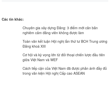
Các tin khác:
Chuyên gia xây dựng Đảng: 3 điểm mới căn bản
nghiêm cấm đảng viên không được làm
Toàn văn kết luận Hội nghị lần thứ tư BCH Trung ương
Đảng khoá XIII
Cơ hội và kỳ vọng lớn từ đối thoại chiến lược đầu tiên
giữa Việt Nam và WEF
Cách tiếp cận của Việt Nam đã được phản ánh đầy đủ
trong văn kiện Hội nghị Cấp cao ASEAN
CƠ QUAN CỦA ĐẢNG BỘ ĐẢNG CỘNG SẢN VIỆT NAM TỈNH VĨNH LONG
TIẾNG NÓI CỦA ĐẢNG BỘ, CHÍNH QUYỀN VÀ NHÂN DÂN TỈNH VĨNH LONG.
Vĩnh Long Online: Trang báo điện tử Báo và phát thanh,
truyền hình Vĩnh Long.
Giấy phép số 312/GP-BTTTT do Bộ Thông tin và Truyền thông