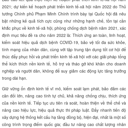
2021; dự kiến kế hoạch phát triển kinh tế-xã hội năm 2022 do Thủ
tướng Chính phủ Phạm Minh Chính trình bày tại Quốc hội đã nêu
bật những kế quả tích cực cũng như những hạnh chế, tồn tại cần
khắc phục về kinh tế-xã hội, phòng chống dịch bệnh năm 2021, xác
định mục tiêu đề ra cho năm 2022 là: Thích ứng an toàn, linh hoạt,
kiểm soát hiệu quả dịch bệnh COVID-19, bảo vệ tối đa sức khỏe,
tính mạng của nhân dân, cùng với tập trung tận dụng tốt cơ hội để
thúc đẩy phục hồi và phát triển kinh tế-xã hội với các giải pháp tổng
thể kích thích nền kinh tế, hỗ trợ và tháo gỡ khó khăn cho doanh
nghiệp và người dân, không để suy giảm các động lực tăng trưởng
trong dài hạn.
Giữ vững ổn định kinh tế vĩ mô, kiểm soát lạm phát, bảo đảm các
cân đối lớn, nâng cao tính tự chủ, khả năng chống chịu, thích ứng
của nền kinh tế. Tiếp tục ưu tiên rà soát, hoàn thiện về thể chế và
nâng cao hiệu lực, hiệu quả thực thi pháp luật. Đẩy nhanh tiến độ
xây dựng hệ thống kết cấu hạ tầng đồng bộ, hiện đại, nhất là một số
công trình trọng điểm quốc gia; đầu tư nâng cao chất lượng nhân