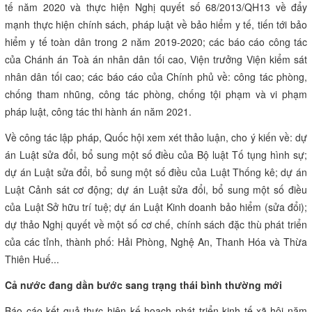
tế năm 2020 và thực hiện Nghị quyết số 68/2013/QH13 về đẩy
mạnh thực hiện chính sách, pháp luật về bảo hiểm y tế, tiến tới bảo
hiểm y tế toàn dân trong 2 năm 2019-2020; các báo cáo công tác
của Chánh án Toà án nhân dân tối cao, Viện trưởng Viện kiểm sát
nhân dân tối cao; các báo cáo của Chính phủ về: công tác phòng,
chống tham nhũng, công tác phòng, chống tội phạm và vi phạm
pháp luật, công tác thi hành án năm 2021.
Về công tác lập pháp, Quốc hội xem xét thảo luận, cho ý kiến về: dự
án Luật sửa đổi, bổ sung một số điều của Bộ luật Tố tụng hình sự;
dự án Luật sửa đổi, bổ sung một số điều của Luật Thống kê; dự án
Luật Cảnh sát cơ động; dự án Luật sửa đổi, bổ sung một số điều
của Luật Sở hữu trí tuệ; dự án Luật Kinh doanh bảo hiểm (sửa đổi);
dự thảo Nghị quyết về một số cơ chế, chính sách đặc thù phát triển
của các tỉnh, thành phố: Hải Phòng, Nghệ An, Thanh Hóa và Thừa
Thiên Huế...
Cả nước đang dần bước sang trạng thái bình thường mới
Báo cáo kết quả thực hiện kế hoạch phát triển kinh tế-xã hội năm