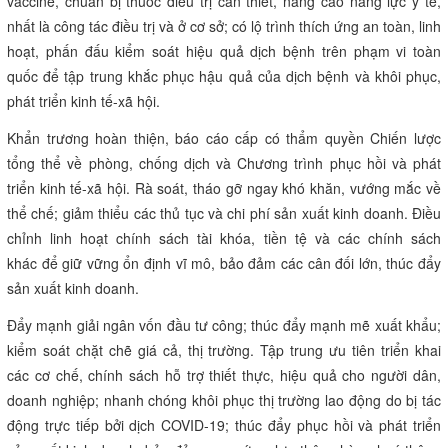
vaccine, chuẩn bị thuốc điều trị cần thiết, nâng cao năng lực y tế,
nhất là công tác điều trị và ở cơ sở; có lộ trình thích ứng an toàn, linh
hoạt, phấn đấu kiểm soát hiệu quả dịch bệnh trên phạm vi toàn
quốc để tập trung khắc phục hậu quả của dịch bệnh và khôi phục,
phát triển kinh tế-xã hội.
Khẩn trương hoàn thiện, báo cáo cấp có thẩm quyền Chiến lược
tổng thể về phòng, chống dịch và Chương trình phục hồi và phát
triển kinh tế-xã hội. Rà soát, tháo gỡ ngay khó khăn, vướng mắc về
thể chế; giảm thiểu các thủ tục và chi phí sản xuất kinh doanh. Điều
chỉnh linh hoạt chính sách tài khóa, tiền tệ và các chính sách
khác để giữ vững ổn định vĩ mô, bảo đảm các cân đối lớn, thúc đẩy
sản xuất kinh doanh.
Đẩy mạnh giải ngân vốn đầu tư công; thúc đẩy mạnh mẽ xuất khẩu;
kiểm soát chặt chẽ giá cả, thị trường. Tập trung ưu tiên triển khai
các cơ chế, chính sách hỗ trợ thiết thực, hiệu quả cho người dân,
doanh nghiệp; nhanh chóng khôi phục thị trường lao động do bị tác
động trực tiếp bởi dịch COVID-19; thúc đẩy phục hồi và phát triển