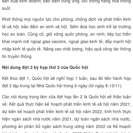
sản xuất kinh doanh; bảo đảm cung ứng, lưu thông hàng hoá thông
suốt.
Khơi thông mọi nguồn lực cho phòng, chống dịch và phát triển kinh
tế-xã hội, bảo đảm an sinh xã hội. Sớm đưa học sinh trở lại trường
học an toàn. Củng cố, giữ vững quốc phòng, an ninh; tiếp tục triển
khai mạnh mẽ ngoại giao vaccine, ngoại giao kinh tế; đẩy mạnh hội
nhập kinh tế quốc tế. Nâng cao chất lượng, hiệu quả công tác thông
tin truyền thông.
Nội dung đợt 2 kỳ họp thứ 2 của Quốc hội
Kết thúc đợt 1, Quốc hội sẽ nghỉ họp 1 tuần, sau đó tiến hành họp
đợt 2 tập trung tại Nhà Quốc hội trong 6 ngày (từ ngày 8-13/11).
Các nội dung trọng tâm của đợt họp lần 2 là Quốc hội sẽ thảo luận
về: Kết quả thực hiện kế hoạch phát triển kinh tế-xã hội năm 2021;
dự kiến kế hoạch phát triển kinh tế-xã hội năm 2022; tình hình thực
hiện ngân sách nhà nước năm 2021, dự toán ngân sách nhà nước,
phương án phân bổ ngân sách trung ương năm 2022 và Kế hoạch