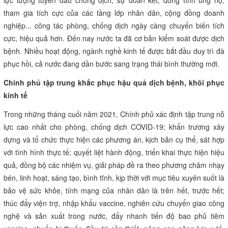
lực lượng tuyến đầu chống dịch, sự đoàn kết, đồng tình ủng hộ,
tham gia tích cực của các tầng lớp nhân dân, cộng đồng doanh
nghiệp... công tác phòng, chống dịch ngày càng chuyển biến tích
cực, hiệu quả hơn. Đến nay nước ta đã cơ bản kiểm soát được dịch
bệnh. Nhiều hoạt động, ngành nghề kinh tế được bắt đầu duy trì đà
phục hồi, cả nước đang dần bước sang trạng thái bình thường mới.
Chính phủ tập trung khắc phục hậu quả dịch bệnh, khôi phục
kinh tế
Trong những tháng cuối năm 2021, Chính phủ xác định tập trung nỗ
lực cao nhất cho phòng, chống dịch COVID-19; khẩn trương xây
dựng và tổ chức thực hiện các phương án, kịch bản cụ thể, sát hợp
với tình hình thực tế; quyết liệt hành động, triển khai thực hiện hiệu
quả, đồng bộ các nhiệm vụ, giải pháp đề ra theo phương châm nhạy
bén, linh hoạt, sáng tạo, bình tĩnh, kịp thời với mục tiêu xuyên suốt là
bảo vệ sức khỏe, tính mạng của nhân dân là trên hết, trước hết;
thúc đẩy viện trợ, nhập khẩu vaccine, nghiên cứu chuyển giao công
nghệ và sản xuất trong nước, đẩy nhanh tiến độ bao phủ tiêm