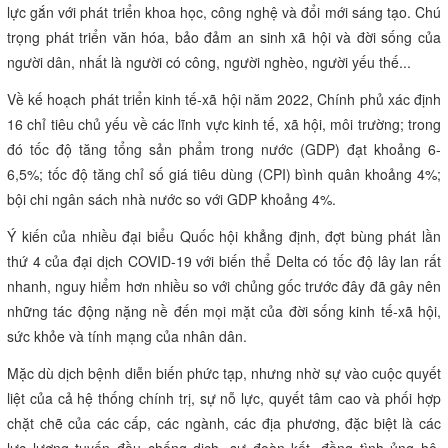
lực gắn với phát triển khoa học, công nghệ và đổi mới sáng tạo. Chú
trọng phát triển văn hóa, bảo đảm an sinh xã hội và đời sống của
người dân, nhất là người có công, người nghèo, người yếu thế...
Về kế hoạch phát triển kinh tế-xã hội năm 2022, Chính phủ xác định
16 chỉ tiêu chủ yếu về các lĩnh vực kinh tế, xã hội, môi trường; trong
đó tốc độ tăng tổng sản phẩm trong nước (GDP) đạt khoảng 6-
6,5%; tốc độ tăng chỉ số giá tiêu dùng (CPI) bình quân khoảng 4%;
bội chi ngân sách nhà nước so với GDP khoảng 4%.
Ý kiến của nhiều đại biểu Quốc hội khẳng định, đợt bùng phát lần
thứ 4 của đại dịch COVID-19 với biến thể Delta có tốc độ lây lan rất
nhanh, nguy hiểm hơn nhiều so với chủng gốc trước đây đã gây nên
những tác động nặng nề đến mọi mặt của đời sống kinh tế-xã hội,
sức khỏe và tính mạng của nhân dân.
Mặc dù dịch bệnh diễn biến phức tạp, nhưng nhờ sự vào cuộc quyết
liệt của cả hệ thống chính trị, sự nỗ lực, quyết tâm cao và phối hợp
chặt chẽ của các cấp, các ngành, các địa phương, đặc biệt là các